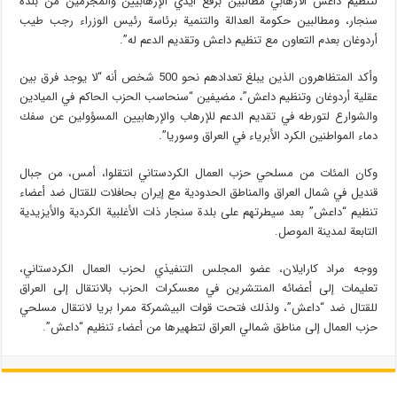
لتنظيم داعش الارهابي مطالبين برفع أيدي الإرهابيين والمجرمين من بلدة
سنجار، ومطالبين حكومة العدالة والتنمية برئاسة رئيس الوزراء رجب طيب
أردوغان بعدم التعاون مع تنظيم داعش وتقديم الدعم له”.
وأكد المتظاهرون الذين يبلغ تعدادهم نحو 500 شخص أنه “لا يوجد فرق بين
عقلية أردوغان وتنظيم داعش”، مضيفين “سنحاسب الحزب الحاكم في الميادين
والشوارع لتورطه في تقديم الدعم للإرهاب والإرهابيين المسؤولين عن سفك
دماء المواطنين الكرد الأبرياء في العراق وسوريا”.
وكان المئات من مسلحي حزب العمال الكردستاني انتقلوا، أمس، من جبال
قنديل في شمال العراق والمناطق الحدودية مع إيران بحافلات للقتال ضد أعضاء
تنظيم “داعش” بعد سيطرتهم على بلدة سنجار ذات الأغلبية الكردية والأيزيدية
التابعة لمدينة الموصل.
ووجه مراد كارايلان، عضو المجلس التنفيذي لحزب العمال الكردستاني،
تعليمات إلى أعضائه المنتشرين في معسكرات الحزب بالانتقال إلى العراق
للقتال ضد “داعش”، ولذلك فتحت قوات البيشمركة ممرا بريا لانتقال مسلحي
حزب العمال إلى مناطق شمالي العراق لتطهيرها من أعضاء تنظيم “داعش”.