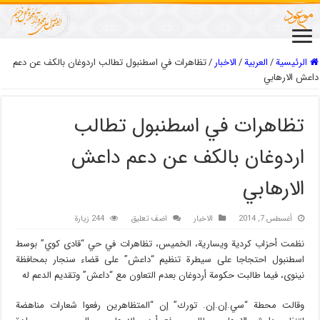
الرئيسية
/
العربیة
/
الاخبار
/
تظاهرات في اسطنبول تطالب اردوغان بالكف عن دعم
داعش الارهابي
تظاهرات في اسطنبول تطالب
اردوغان بالكف عن دعم داعش
الارهابي
أغسطس 7, 2014
الاخبار
اضف تعليق
244 زيارة
نظمت أحزاب كردية ويسارية، الخميس، تظاهرات في حي “قادى كوي” بوسط
اسطنبول احتجاجا على سيطرة تنظيم “داعش” على قضاء سنجار بمحافظة
نينوى، فيما طالبت حكومة أردوغان بعدم التعاون مع “داعش” وتقديم الدعم له
وقالت محطة “سي.إن.إن. تورك” إن “المتظاهرين رفعوا شعارات مناهضة