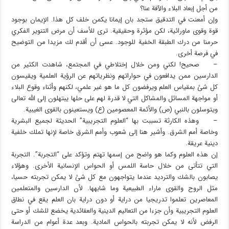
من أجل إبعاد البلاء والآفة عنا؟
وإن أمعنت في التدقيق ستجد بان إيمانا يكمن خلف كل هذا. الإيمان بوجود
قوة وقوى ماورائية، لكن مؤثرة وحقيقية. ترى للأسف أن مرض التنوير الفكري
حرمنا من درك الطبقة الخفية للوجود. عسى أن أقدم لك مزيدا من التوضيح
في فرصة أخرى.
– صحيح! لكني ومن خلال إختلاطي في المجتمع، شاهدت الكثير من
الدارسين ممن يدافعون في حواراتهم ونظرياتهم عن الرؤية العلمية ويقيسون
كل شئ بمقياس العلم ويرفضون كل ما هو غير علمي، لكنهم وأثناء وقوع البلاء
أو مواجهة المسائل والمشاكل التي لا قدرة لهم على حلها يبتهلون إلى الله تعالى
ويتوسلون بالنبي (ص) والأئمة المعصومين (ع) ويستعينون بالقوى الغيبية.
– وهذه الكارثة تسببت بها “العلوم التجريبية” الحديثة لجميع البشرية
وخاصة أمم الشرق. وأشير هنا إلى شعوب وأمم الشرق خاصة لإنها تملك خلفية
دينية عريقة.
إن هذه العلوم وكما هو واضح من إسمها تهتم وتؤكد على “التجربة”. التجربة
التي تتأتى من خلال حاسة اللمس أو الحواس الإنسانية الأخرى. وهؤلاء
يصابون بالشك والترديد عندما يتواجهون مع كل شئ لا يمكن تجربته حسيا،
مثل الروح والقوى ماراء الطبيعية وما شابهها. لأن الدارسين والمتعلمين
المعاصرين تعلموا تدريجيا من دراية أو دون دراية بان العلم يقع في نطاق
العلوم التجريبية وأن جزءا من التعاليم الدينية والعقائدية يخضع للشك أو حتى
الرفض لأنه لا يمكن تجربته بالحواس المادية. وبعد عدة أعوام من الدراسة