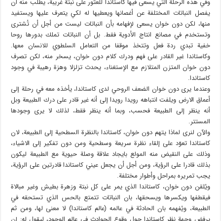
وفي هذه الرحلة التي يسعى فيها كاستاندا للعثور على نبتة غريبة، يطلب منه أن
يفصل النباتات المختلفة عن أغصانها ويعطيها له لكي يتعرف عليها ويستفيد
منها، لكن دون خوان يسعى لإفهامه بأن النباتات ليست من أجل أن تُشترى
وتستخدم في مصانع انتاج الأدوية فقط. بل أن النباتات تملك بدورها روحا
خفية تبدي ردة فعل وتتخذ موقفا من التعامل السلطوي للانسان معها.
وكاستاندا غير القادر على فهم ودرك كلام دون خوان، يسخر منه، لكن تصرف
دون خوان المتزن المتلازم مع الإستغناء، يحدث تزلزلا وهزة رهيبة في وجود
كاستاندا.
وعندما يرى دون خوان الضعف الروحي لدى كاستاندا، يأخذه معه في رحلة إلى
أعماق الارض ويلفت انتباهه رويدا رويدا إلى أنه غير قادر على درك الطبيعة وبل
أنه ينظر إلى الطبيعة فحسب، وبما أنه ينظر فقط، لذلك لا يرى وجودها
المستتر.
والآن لنرى لماذا يتهم دون خوان، كاستاندا بالنظرة السطحية إلى الطبيعة، لان
كاستاندا تعوّد على إلقاء نظرة سريعة وسطحية ومن دون تفكير إلى الاشياء،
وذلك على النقيض منه المولع بايجاد علاقة وصلة حيوية مع الطبيعة ليكون
بذلك قادرا على الرؤية، ومن أجل أن يجعل عيني كاستاندا قادرتين على الرؤية،
يجب تمريره بمراحل وأطوار مختلفة.
ويُلقن دون خوان، كاستاندا الذي يمر على كل نبتة وزهرة بطيش وغير مبالاة
فيقطفها ويكسرها ويسحقها، بان النباتات تتمتع بالحس الذي تستحقه في
الطبيعة، ويُفهمه بان الحادثة في عالمه (عالم كاستاندا) لا معنى لها، ومن ثم
يرفض وجهة نظر كاستاندا حول وقوع الحوادث في عالم الوجود، ليقول له: إن