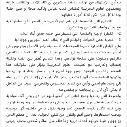
يبدأون بالإستهزاء من الآداب الدينية ويعتبرون أن تلك الآداب والتقاليد، خرافة
ويعتمدون العلوم التجريبية كمقياس ثابت لقياس وتأكيد صحة أو حتى أحقية
وعدالة كل شئ، لكن ثلاثة أمور لا تفارقهم:
1- التعاليم التي اكتسبوها في طفولتهم (لاسيما في العصر الذي تعاملوا فيه
مع رجال ونساء تقليديين ومتدينين)؛
2- الفطرة الإلهية والنفسية التي تسيطر على جسم جميع أبناء البشر؛
3- تجربة بعض الحوادث والوقائع التي لا يملك العلم التجريبي جوابا لها.
وفي البلدان الشرقية لاسيما المجتمعات الاسلامية، ينمو الأطفال ويترعرون في
أجواء ومناخات دينية نسبيا وتبقى التعاليم غير الرسمية لتلك الحقبة ماثلة في
ذاكرتهم ومنقوشة على صفحة فؤادهم. وهذا التعاليم تُظهر بين الفينة والفينة
إنفصالها وتعارضها مع تعليمات العلوم التجريبية وتؤثر على سلوكيات هذا
المتعلم والدارس الجديد. ومن جهة أخرى فان الإنسان وفطرته لها إيقاعها
ونكهتها الخاصة بحث أنها تلفت في بعض الأحيان حتى إنتباه أكثر الناس غفلة
إلى وجود علم أسمى وأرفع من العالم المحسوس والتجريبي. صوت من الداخل
لا يمكن لأي كان أن يتجاهله أو ينفصل عنه.
والصرخة التي يطلقها جميع الناس من أعماق قلبهم من دون وعي أثناء مواجهة
حوادث مروعة مثل غرق سفينة في البحر، هي صرخة نابعة من روحهم وفطرتهم.
وفي تلك الأثناء يتوجه الجميع نحو وجهة يقول ما في داخلهم أنها موجودة
ويجب استدعاؤها، وحتى أنهم واثقون من تلقي الجواب. نعم، إن معظم الناس
يواجهون طيلة حياتهم أحداثا غريبة ومذهلة، مثل تماثل شخص مصاب بمرض