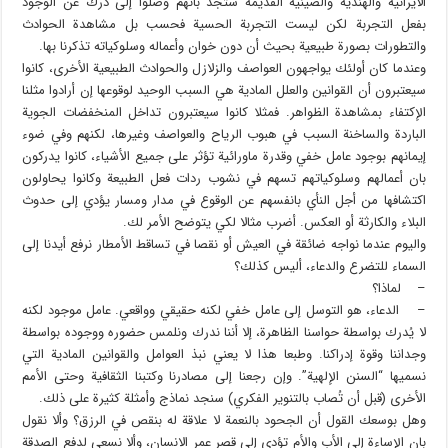
الايرانية والهندية والصينية القديمة ستجد بانهم وصلوا إلى درك عن الوجود
بفعل التجربة لكن ليست التجربة الحسية فحسب بل مشاهدة الحوادث
والتطورات بصورة طبيعية بحيث أن دون خوان وأعماله وسلوكياته تذكرنا بها.
وعندما كان أولئك يواجهون العواصف والزلازل والحوادث الطبيعية الأخرى، كانوا
سيعتبرون أن القوانين والعلل المادية هي السبب الوحيد لوقوعها إن أرادوا مثلنا
الإكتفاء بمشاهدة الظواهر. فمثلا كانوا سيعتبرون تداخل المنخفضات الجوية
الباردة والساخنة السبب في هبوب الرياح والعواصف وغيرها، لكنهم وفي ضوء
إيمانهم بوجود عامل خفي وقدرة ماورائية تؤثر على جميع الأشياء، كانوا يدركون
بان أعمالهم وسلوكياتهم تسهم في نشوب ردات فعل الطبيعة وكانوا يحاولون
اكتشافها من أجل النأي بانفسهم عن الوقوع في مدار ومسار يؤدي إلى حدوث
البلاء والكارثة أو العكس. أضرب مثالا لكي يتوضح الأمر لك.
واليوم عندما نواجه ضائقة في العيش أو نقصا في تساقط الأمطار نرفع أيدنا إلى
السماء للتضرع والدعاء، أليس كذلك؟
– لماذا؟
– الدعاء، هو التوسل إلى عامل خفي لكنه حقيقي وواقعي. عامل موجود لكنه
لا يُدرك بواسطة حواسنا الظاهرة، إلا أننا ندرك ونلمس حضوره ووجوده بواسطة
وجداننا وقوة إدراكنا. وطبعا هذا لا يعني نبذ العوامل والقوانين المادية التي
نسميها “السنن الإلهية”. وإن رجعنا إلى مصادرنا وكتبنا الثقافية وحتى الأمم
الأخرى (قبل أن تُصاب بالتنوير الفكري) سنجد نماذج وأمثلة كثيرة على ذلك.
وهل بوسعك القول أن الجحود بالنعمة لا علاقة له بنقص في الرزق؟ وألا نقول
بان الإساءة إلى الأب والأم تؤدي إلى قصر عمر الانسان، وألا نسعى لدفع الصدقة