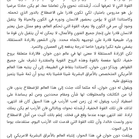
القوة التي لا تعرفها أنت، أرشدتك نحوي وأن تعاملنا معا، لم يكن حادثا عرضيا
بل هو مدروس بامتياز، لكي تكون قادرا على الاضطلاع بالدور الذي تحمله.
وكاستاندا الذي لا يؤمن بحضور الانسان ودوره في الكون والحياة ولا يتقبل
وجود أي سر في الكون ولا يعرف القوة التي تحكم العالم، وهو ممثل جيل يعتبر
الانسان قادرا على إنجاز جميع الفنون والأعمال، لا يمكن له أن يتقبل بان قوة ما
وراء طبيعية قادرة على توجيهه باتجاه محدد. وان الشعور بالارادة المستقلة،
يضفي عليه تكبرا وغرورا خاصا لدرجة يدفعه إلى العصيان والتمرد.
لكن الإرادة المستقلة لا معنى لها في عالم دون خوان. فالارادة متعلقة بروح
خفية، لكنها مفعمة بالقوة وهذه الروح القوية والمقتدرة تشرف على جميع
الظواهر. ويذكرّ دون خوان، كاستاندا بنقاط في الطبيعة، إلى أن ينتبه هذا العالم
الأمريكي المتخصص بالأعراق البشرية شيئا فشيئا بانه يبدو أن ثمة شيئا يتميز
ويتفوق عليه.
ويقول له دون خوان، أنه مثلما أنك جئت إلى هذا العالم للإضطلاع بدور، فان
أيا من الكائنات والمخلوقات لها شأن ومقام محددين ومن ثم يساعدة على
اصطياد أرنب ويقول له: إن زمن لعب الأرنب في هذا السهل كان قد انتهى،
لذلك فان تلك القوة الخفية، أرشدته نحوك وبالتالي فان الأرنب لم يكن يملك
ارادة. لقد انتهى عهده عندما وقع في فخك. إعلم بانك أتيت من أجل الاضطلاع
بدور ولست خالدا، وأن تلك القوة التي قدمت لك الأرنب اليوم، ستقدمك يوما
ما إلى الموت.
ويلفت دون خوان في هذا الحوار، إنتباه العالم بالأعراق البشرية الامريكي إلى