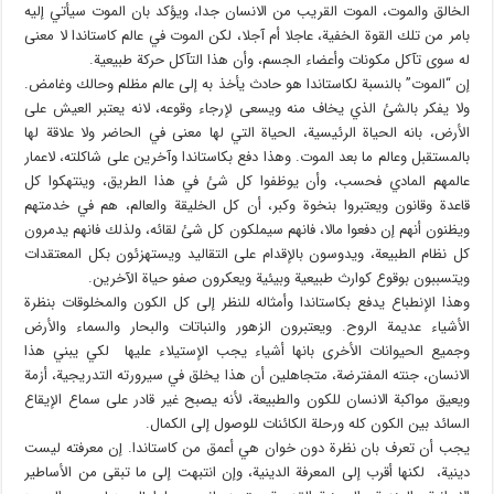
الخالق والموت، الموت القريب من الانسان جدا، ويؤكد بان الموت سيأتي إليه
بامر من تلك القوة الخفية، عاجلا أم آجلا، لكن الموت في عالم كاستاندا لا معنى
له سوى تآكل مكونات وأعضاء الجسم، وأن هذا التآكل حركة طبيعية.
إن “الموت” بالنسبة لكاستاندا هو حادث يأخذ به إلى عالم مظلم وحالك وغامض.
ولا يفكر بالشئ الذي يخاف منه ويسعى لإرجاء وقوعه، لانه يعتبر العيش على
الأرض، بانه الحياة الرئيسية، الحياة التي لها معنى في الحاضر ولا علاقة لها
بالمستقبل وعالم ما بعد الموت. وهذا دفع بكاستاندا وآخرين على شاكلته، لاعمار
عالمهم المادي فحسب، وأن يوظفوا كل شئ في هذا الطريق، وينتهكوا كل
قاعدة وقانون ويعتبروا بنخوة وكبر، أن كل الخليقة والعالم، هم في خدمتهم
ويظنون أنهم إن دفعوا مالا، فانهم سيملكون كل شئ لقائه، ولذلك فانهم يدمرون
كل نظام الطبيعة، ويدوسون بالإقدام على التقاليد ويستهزئون بكل المعتقدات
ويتسببون بوقوع كوارث طبيعية وبيئية ويعكرون صفو حياة الآخرين.
وهذا الإنطباع يدفع بكاستاندا وأمثاله للنظر إلى كل الكون والمخلوقات بنظرة
الأشياء عديمة الروح. ويعتبرون الزهور والنباتات والبحار والسماء والأرض
وجميع الحيوانات الأخرى بانها أشياء يجب الإستيلاء عليها لكي يبني هذا
الانسان، جنته المفترضة، متجاهلين أن هذا يخلق في سيرورته التدريجية، أزمة
ويعيق مواكبة الانسان للكون والطبيعة، لأنه يصبح غير قادر على سماع الإيقاع
السائد بين الكون كله ورحلة الكائنات للوصول إلى الكمال.
يجب أن تعرف بان نظرة دون خوان هي أعمق من كاستاندا. إن معرفته ليست
دينية، لكنها أقرب إلى المعرفة الدينية، وإن انتبهت إلى ما تبقى من الأساطير