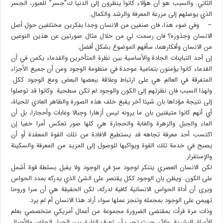
الثاني. والسبب هو أن هؤلاء كانوا ينظرون إلى الدنيا ك”جسر” للعبور، الجسر
الذي يوصلهم إلى مزرعة المعرفة والرشد والكمال.
– وفي ضوء هذا، فان صنفين من الانسان وجدا بفكرين مختلفين حول أصل
الانسان وجذوره؟ فان رسمت لي من خلال مثال صورتين عن هذين النوعين
من الانسان وأفكارهما، سأفهم الموضوع بشكل أفضل.
إن أحد التباينات الجادة والأساسية بين نظرة المتأخرين والقدماء يكمن في أن
القدماء كانوا يؤمنون بتمامية موحدة في منظومة الوجود ومن أن جميع الأجزاء
المتفرقة في العالم هي على ارتباط وعلاقة ببعضها البعض ومع الوجود ككل.
ولهذا السبب فان نظرتهم إلى الكون والوجود لم تكن سطحية. وكانوا قد توصلوا
إلى نتيجة مؤداها بان شيئا آخر يقبع خلف هذه الصورة والظاهر العادي للحياة،
أي أنهم كانوا متيقنين بان ما يرونه ليس أزهارا وجبالا وغابات وأحجارا، بل أن
الماء والجبل والزهرة والغابة والحجارة هي كلها صور تعكس أمرا خفيا إن
اكتسب أحد معرفة تجاهه قد يستطيع الافادة من تلك القوة المعقدة أو أن
يصبح في خدمة تلك القوة ويواكبها للوصول إلى المزيد من المعرفة والسكينة
والإستقرار.
لكن الانسان العصري يتنكر لوجود سرّ في الوجود ولا يقبل بسلطة قوة أشمل
على الكون. ويظن بان الوجود ككل يقتصر على الشئ الذي يدركه بمدد الحواس
ويرى أن أداة الحواس الانسانية كافية لدركه، لكن الحقيقة هي أن سرا وروحا
تهيمن على الوجود بمجمله وتنجز عملها سواء أراد هذا الانسان أم لم يرد.
وذات مرة قرأت بمقتضى الضرورة مجموعة من أعمال أمريكي متخصصي بعلم
الأعراق البشرية. والآن حيث تحب أن تعرف الفارق بين الجيل الحاضر والأجيال