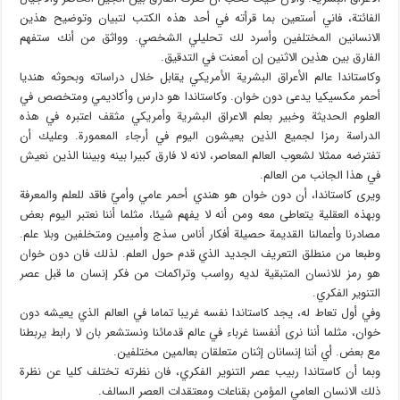
الفائتة، فاني أستعين بما قرأته في أحد هذه الكتب لتبيان وتوضيح هذين
الانسانين المختلفين وأسرد لك تحليلي الشخصي. وواثق من أنك ستفهم
الفارق بين هذين الاثنين إن أمعنت في التدقيق.
وكاستاندا عالم الأعراق البشرية الأمريكي يقابل خلال دراساته وبحوثه هنديا
أحمر مكسيكيا يدعى دون خوان. وكاستاندا هو دارس وأكاديمي ومتخصص في
العلوم الحديثة وخبير بعلم الاعراق البشرية وأمريكي مثقف اعتبره في هذه
الدراسة رمزا لجميع الذين يعيشون اليوم في أرجاء المعمورة. وعليك أن
تفترضه ممثلا لشعوب العالم المعاصر، لانه لا فارق كبيرا بينه وبيننا الذين نعيش
في هذا الجانب من العالم.
ويرى كاستاندا، أن دون خوان هو هندي أحمر عامي وأميّ فاقد للعلم والمعرفة
وبهذه العقلية يتعاطى معه ومن أنه لا يفهم شيئا، مثلما أننا نعتبر اليوم بعض
مصادرنا وأعمالنا القديمة حصيلة أفكار أناس سذج وأميين ومتخلفين وبلا علم.
وطبعا من منطلق التعريف الجديد الذي قدم حول العلم. لذلك فان دون خوان
هو رمز للانسان المتبقية لديه رواسب وتراكمات من فكر إنسان ما قبل عصر
التنوير الفكري.
وفي أول تعاط له، يجد كاستاندا نفسه غريبا تماما في العالم الذي يعيشه دون
خوان، مثلما أننا نرى أنفسنا غرباء في عالم قدمائنا ونستشعر بان لا رابط يربطنا
مع بعض. أي أننا إنسانان إثنان متعلقان بعالمين مختلفين.
وبما أن كاستاندا ربيب عصر التنوير الفكري، فان نظرته تختلف كليا عن نظرة
ذلك الانسان العامي المؤمن بقناعات ومعتقدات العصر السالف.