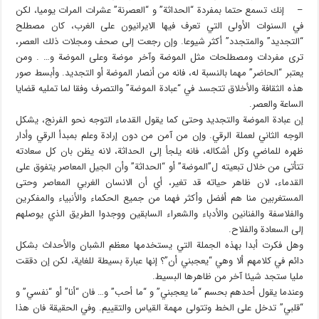
– إنك تسمع حتما بمفردة “الحداثة” و “العصرنة” عشرات المرات يوميا، لكن
في السنوات الأولى التي تعرف فيها الايرانيون على الغرب، كان مصطلح
“التجديد” والمتجدد” أكثر شيوعا. وإن رجعت إلى صحف ومجلات ذلك العصر،
ترى مفردات ومصطلحات مثل الموضة وآخر موضة وعلى الموضة و… . ومن
يعتبر “الحاضر” مهما بالنسبة له، فانه من أنصار الموضة أو التجديد. وأبسط صور
هذه الثقافة والأخلاق تتجسد في “عبادة الموضة” والتصرف وفقا لما تمليه قضايا
الساعة والعصر.
إن عبادة الموضة والتجديد وحتى كما يقول القدماء التوجه نحو الفرنج، يشكل
الوجه الثاني لعملة الرقي. وإن من آمن من دون إرادة وعلم بمبدأ الرقي وأدار
ظهره للماضي وكل أشكاله، فانه يلجأ إلى الحداثة، لانه يظن بان كل سعادته
تتأتى من خلال تبعيته ل”الموضة” أو “الحداثة” وأن الجيل المعاصر يتفوق على
القدماء، لان ظاهر حياته قد تغير، أي أن الانسان الغربي المعاصر وحتى
المستغربين منا هم أفضل وأكثر فهما من جميع الحكماء والأنبياء والمفكرين
والفلاسفة والفنانين والأدباء والشعراء السابقين ووجدوا الطريق الذي يوصلهم
إلى السعادة والفلاح.
وهل فكرت أبدا بهذه الجملة التي يستخدمها معظم الشبان والأحداث بشكل
دائم في كلامهم ألا وهي “يعجبني أن”؟ إنها عبارة بسيطة للغاية، لكن إن دققت
مليا ستجد شيئا آخر من ظاهرها البسيط.
وعندما يقول أحدهم بحسم “ما يعجبني” و “ما أحب” و… فان “أنا” أو “نفسي” و
“قلبي” تدخل على الخط وتتولى مهمة القياس والتقييم. وفي الحقيقة فان هذا