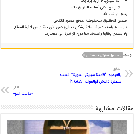
– كلا سيدي، لا أريد إزعاجك.
– لا إزعاج، لاني أسلك الطريق ذاته.
یتبع إن شاء الله
جـمیع الحقـوق مـحفوظـة لموقع موعود الثقافی
لا یسمح باستخدام أی مادة بشكل تجاریّ دون أذن خطّیّ من ادارة الموقع
ولا یسمح بنقلها واستخدامها دون الإشارة إلى مصدرها.
الوسوم
إسماعيل شفيعي سروستاني
السابق
بالفيديو: “قاعدة سبايكر الجوية”…تحت
سيطرة داعش أوالقوات الامنية؟!
التالي
حدیث الیوم
مقالات مشابهة