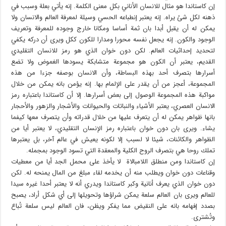
إن كاستاندا هو مثال للانسان الأناني بكل معنى الكلمة. إنه يأتي بعلة وسبب في
ذهنه لكل شئ يراه. إنه يعتبر إنطباعه الحسي وسيلة لمعرفة العالم والانسان ولا
يمكن له أن يقبل أبدا بان ثمة أساسا ومكانا خارج وجوده للمعرفة وتعريف
الوجود والكون. إنه يجعل نفسه محورا ومدارا للكون ككل ويرى أن دركه يكفي
لتحديد إحداثيات العالم. لكن دون خوان الذي هو رمز للانسان التقليدي
القديم، يعتبر أن الكون هو مجموعة متشابكة يسودها الغموض ولا تضع
أسرارها بتصرف أحد بهذه البساطة، وأن الانسان بوصفه جزءا من هذه
المجموعة، أعجز من أن يقدر على الإلمام بها. إنه يؤمن بانه يمكن من خلال
مواكبة هذه المجموعة الوصول إلى بعض أسرارها. إلا أن كاستاندا باعتباره رمز
الانسان العصري، يعتبر الأشياء والنباتات والحيوانات والأشجار والزهور والأحجار
بانها ظواهر يمكن له أن يتعرف عليها من خلال قدراته وأن يتصرف معها كيفما
يشاء. ويرى بان دون خوان باعتباره رمز الإنسان التقليدي، لا يعتبر أيا من
الظواهر والكائنات، شيئا لا لسبب إلا لكونه يعيش في عالم آخر، بل يعتبرها
تملك روحا هي بتصرف الروح الكلية والمعقدة التي تسود الوجود بمجمله.
إن كاستاندا ومن منطلق اللامبالاة لا يأخذ على محمل الجد أيا من معطيات
وقناعات دون خوان ويطلب منه أن يخدمه لقاء مبلغ من المال يمنحه له. لكن
دون خوان الذي يعرف أنانية وكبر كاستاندا ويدري أنه لا يعتبر أحدا غيره سيدا
للعالم ويرى بان العالم سلعة يمكن شراؤها وتحويلها إلى أي شكل أراد، يصبح
بصدد إفهامه بانه على النقيض مما يفكر ويظن، فان العالم ليس سلعة تُباع
وتُشترى.