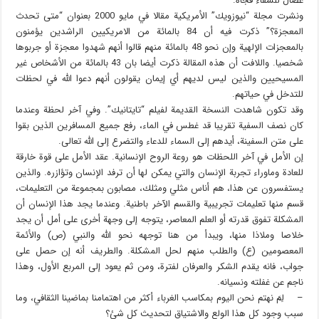
عضال للشفاء فجأة.
ونشرت مجلة “نيوزويك” الأمريكية مقالا في مايو 2000 بعنوان “متى تحدث
المعجزة؟” ذكرت فيه أن 84 بالمائة من الامريكيين الراشدين يؤمنون
بالمعجزات الإلهية وإن نحو 48 بالمائة منهم قالوا أنهم شهدوا معجزة أو جربوها
شخصيا. واللافت أن هذه المقالة ذكرت أيضا بان 43 بالمائة من الأشخاص غير
المسيحيين والذين ليس لديهم أي إيمان يقولون أنهم دعوا الله في لحظات
للتدخل في حياتهم.
وقد تكون شاهدت النسخة القديمة لفيلم “تايتانيك”. وفي آخر لحظة وعندما
كان نصف السفية تقريبا قد غطس في الماء، رفع جميع المسافرين الذين بقوا
على متن السفينة، أيدهم إلى السماء للدعاء والتضرع إلى الله تعالى.
إن الأمل في آخر اللحظات هو روعة الروح الإنسانية. عقد الأمل على قوة خارقة
للعادة وماوراء تجربة الإنسان والتي يمكن لها أن ترفد الإنسان وتؤازره. والذين
يستفسرون عن هذا، هم أناس مثلي ومثلك، مصابون بمجموعة من التعليمات،
قسم منها تعليمات تجريبية والقسم الآخر باطنية. وعندما يجد هذا الإنسان أن
المشكلة تفوق قدرته أو العلم المعاصر، يتوجه إلى وجهة أخرى على أمل أن يجد
خلاصا وملاذا منها، ويبدأ من هنا توجهه نحو الله والنبي (ص) والأئمة
المعصومين (ع) والطلب منهم لحل المشكلة. والطريف أنه إن حصل على
جواب، فانه يقدم الشكر والعرفان لفترة، ومن ثم يعود إلى المربع الأول، وهذا
ناجم عن غفلته ونسيانه.
– لِمَ نهتم نحن اليوم بمكاسب الغرباء أكثر من اهتمامنا بماضينا الثقافي، وما
سبب وجود كل هذا الولع والاشتياق لتحديث كل شئ؟