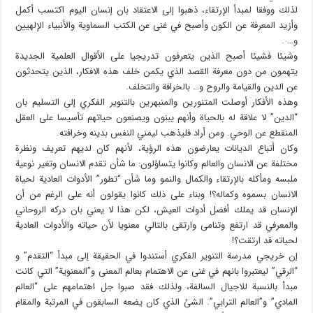
لذلك ووفقا لمبدأ الإرتقاء، ذهبوا إلى الاعتقاد بان إنسان اليوم اكتسب أكمل
وأزيد المعرفة عن الكون وأصبح في غنى عن الكتب السماوية والأنبياء الإلهيين
و… .
وشيئا فشيئا أصبح الذين يتعرفون تدريجيا على الأقوال العلمية الجديدة
يتهمون من دون معرفة القصد الذي يكمن خلف هذه الافكار، الذين يتحدثون
عن الدين والقيامة والروح و… بالخرافة والتخلف.
وهذه الأفكار أوصلت المتنورين والمنبهرين بالتنوير الفكري إلى التسليم بان
“الدين” لا علاقة له بالحياة وأنهم يبنون ويصنعون حياتهم تأسيسا على العقل
المنقطع عن الوحي. ومن أراد فليذهب ليمني النفس بدينه وخرافته.
وكان أتباع الديانات يعارضون هذه الرؤية، لأنهم كان لديهم تعريف ونظرة
مختلفة عن الانسان والعالم وكانوا يتساؤلون: ما شأن تقدم الانسان وتغير نوعية
ملبسه ومأكله بالإرتقاء والكمال والنمو وما شأن “تطور” الأدوات العادية لحياة
الانسان بسموه وكماله؟! وبناء على ذلك كانوا يقولون أنه على الرغم من أن
الإنسان قد يملك أفضل أدوات العيش، لكن هذا لا يعني بان دركه الروحاني
والمعرفي قد ارتفع وتنامى وارتقى بالتالي معنويا لأن حياته والأدوات العادية
لحياته قد ارتقت؟!
إن خريجي مدرسة التنوير الفكري أستندوا في الحقيقة إلى مبدأ “التقدم” و
“الرقي” ليعتبروا بانهم في غنى عن الاهتمام بعالم المعنى و”المعنوية” التي كانت
مبدأ بالنسبة للاجيال السالفة، ولذلك فقد صبوا جل اهتمامهم على “العالم
المادي” و”العالم الترابي”. الشئ الذي كان يضعه السابقون في المرتبة والمقام