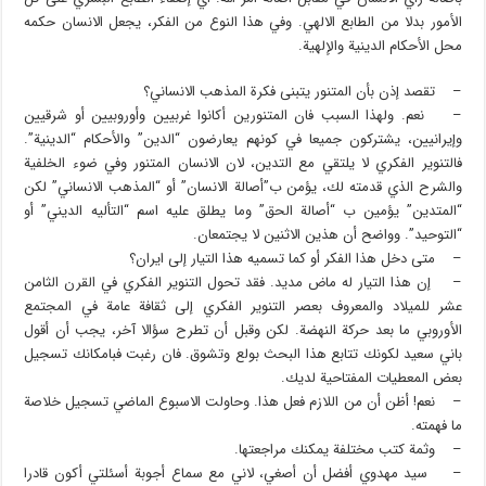
الأمور بدلا من الطابع الالهي. وفي هذا النوع من الفكر، يجعل الانسان حكمه
محل الأحكام الدينية والإلهية.
– تقصد إذن بأن المتنور يتبنى فكرة المذهب الانساني؟
– نعم. ولهذا السبب فان المتنورين أكانوا غربيين وأوروبيين أو شرقيين
وإيرانيين، يشتركون جميعا في كونهم يعارضون “الدين” والأحكام “الدينية”.
فالتنوير الفكري لا يلتقي مع التدين، لان الانسان المتنور وفي ضوء الخلفية
والشرح الذي قدمته لك، يؤمن ب”أصالة الانسان” أو “المذهب الانساني” لكن
“المتدين” يؤمين ب “أصالة الحق” وما يطلق عليه اسم “التأليه الديني” أو
“التوحيد”. وواضح أن هذين الاثنين لا يجتمعان.
– متى دخل هذا الفكر أو كما تسميه هذا التيار إلى ايران؟
– إن هذا التيار له ماض مديد. فقد تحول التنوير الفكري في القرن الثامن
عشر للميلاد والمعروف بعصر التنوير الفكري إلى ثقافة عامة في المجتمع
الأوروبي ما بعد حركة النهضة. لكن وقبل أن تطرح سؤالا آخر، يجب أن أقول
باني سعيد لكونك تتابع هذا البحث بولع وتشوق. فان رغبت فبامكانك تسجيل
بعض المعطيات المفتاحية لديك.
– نعم! أظن أن من اللازم فعل هذا. وحاولت الاسبوع الماضي تسجيل خلاصة
ما فهمته.
– وثمة كتب مختلفة يمكنك مراجعتها.
– سيد مهدوي أفضل أن أصغي، لاني مع سماع أجوبة أسئلتي أكون قادرا