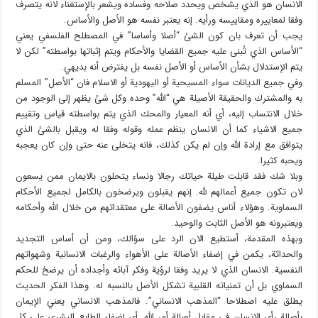
الانسان هو الذي يشخص ويحدد صلاحه وفساده ويشعر بالإستغناء لانه يتصرف
وفقا لمعاييره ومقاييسه ورأيه. إنه يعتبر نفسه هو الأصل والأساس.
يجب أن تعرف بان كون الشئ “أصلا وأساسا” في المصطلح الفلسفي يعني
“الأساس الذي تُبنى عليه جميع القضايا والأحكام ويتم إثباتها بواسطته” لكن لا
يتم الإستدلال بشأن الأساس أو الأصل نفسه بل يفترض أنه بديهي.
وفي جميع الديانات سواء المسيحية أو اليهودية أو الاسلام فان “الأصل” المسلم
به والمشترك والحقيقة الأصيلة هي “الله” وحده وكل شئ يظهر إلى الوجود من
خلال الانتساب إليه، أي أنه المعيار والمحك الذي يتم بواسطته قياس وتقييم
جميع الاشياء كما أن الانسان ينظم عمله وقوله وفقا له ويقبل بالشئ الذي
يتوافق مع إرادة الله وإن لم يكن كذلك، فانه يتخلى عنه حتى وإن كان يعجبه
ويحبه كثيرا.
وبلا شك فقد قابلت طيلة حياتك رجالا ونساء يتحلون بالايمان ممن يسعون
لان تكون جميع أعمالهم لله. إنهم يقبلون ويرضخون بالكامل لجميع الأحكام
السماوية. وهؤلاء أناس يضفون الأصالة على معتقداتهم من خلال الله وأحكامه
ويعتبرونه هو الأصل الثابت والوحيد.
وبهذه المقدمة، أستطيع الان الرد على سؤالك، ومن أن أساس التجديد
والحداثة، يكمن في إضفاء الأصالة على الأهواء والرغبات الانسانية وشهواتهم
النفسية. الانسان الذي لا يريد وفقا لرؤية وفكر آبائه وأجداده أن يرضخ للحكم
السماوي بل أن تمنياته القلبية تشكل الأصل بالنسبه له. وهذا الفكر الحديث
يطلق عليه اصطلاحا “المذهب الانساني”. فالمذهب الانساني يعني الإيمان
بأصالة رأي الانسان في مقابل أصالة أمر الله. أي إضفاء الطابع البشري على كل