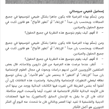
إسماعيل شفيعي سروستاني
ومن يُسلّم بهذه الفرضية فانه يكون جاهزا بشكل طبيعي لتوسيعها في جميع
المجالات ويحتسب بان مبدأ ” الإرتقاء” أو “تطور الأنواع” هو قانون ثابت في
جميع الحقول والميادين.
– لا أفهم، كيف يقوم بتوسيع هذه النظرية في جميع الحقول؟
ومن يُسلّم بهذه الفرضية فانه يكون جاهزا بشكل طبيعي لتوسيعها في جميع
المجالات ويحتسب بان مبدأ ” الإرتقاء” أو “تطور الأنواع” هو قانون ثابت في
جميع الحقول والميادين.
– لا أفهم، كيف يقوم بتوسيع هذه النظرية في جميع الحقول؟
– أنظر، عندما عرضت هذه الفرضية من قبل داروين وتلامذته، قال بعض
المثقفين الأوروبيين الذين لديهم دراسات وبحوث في مجال العلوم الإجتماعية
بان مبدأ “الإرتقاء” أو “التطور” لا ينحصر على “علم الأحياء” بل يمكن توسيع
نطاقه ليغطي التطورات الإجتماعية والتاريخية. واستمرت هذه النقاشات إلى أن
أعلنوا أنه بنفس الطريقة التي تغيرت فيها الكائنات البدائية ووجد من بينها آدم،
فان الأوجه البدائية للأفكار الاجتماعية قد تغيرت أيضا وأصبحت اليوم متكاملة.
لذلك فان كل ما يقبل به الإنسان السابق (السالفون)، بما فيها المعتقدات
الدينية والفلسفية لا تفيد لهذا العصر وبالتالي فان ما نتحدث عنه اليوم أي الفكر
التنويري هو أكمل الأفكار.