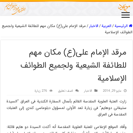
الرئيسية
/
العربیة
/
الاخبار
/
مرقد الإمام علی(ع) مکان مهم للطائفة الشیعیة ولجمیع
الطوائف الإسلامیة
مرقد الإمام علی(ع) مکان مهم
للطائفة الشیعیة ولجمیع الطوائف
الإسلامیة
مايو 29, 2014
الاخبار
اضف تعليق
276 زيارة
زارت العتبة العلویة المقدسة القائم بأعمال السفارة الکندیة فی العراق “السیدة
ستیفانی دوهایم” فی زیارة تعد الأولى لمسؤول دبلوماسی کندی إلى العتبات
المقدسة فی العراق.
وأفاد الموقع الإعلامی للعتبة العلویة المقدسة أنه أکدت السیدة دو هایم قائلة: