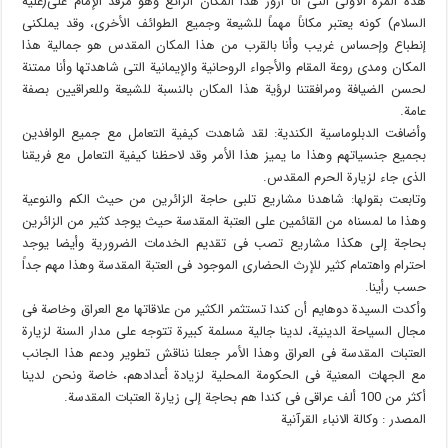
هذه المرة الأولى التی أنا أزور هذا المکان الرائع وهو مرقد الإمام علی(علیه
السلام) کونه یعتبر مکاناً مهماً للشیعة وجمیع الطوائف الأخرى، وقد یملکنی
إنطباع وإحساس غریب وأنا بالقرب من هذا المکان المقدس هو جمالیة هذا
المکان ومدى روعة المقام والأجواء الروحانیة والإیمانیة التی شاهدتها وأنا ممتنة
لحسن الضیافة ومرافقتنا لرؤیة هذا المکان بالنسبة للشیعة وللعراقیین بصفة
عامة.
وأضافت الدبلوماسیة الکندیة: لقد شاهدت کیفیة التعامل مع جمیع الوافدین
بجمیع جنسیاتهم وهذا ما یمیز هذا الأمر وقد لاحظنا کیفیة التعامل مع فریقنا
الذی جاء لزیارة الحرم المقدس.
وتابعت بقولها: شاهدنا مشاریع تلبی حاجة الزائرین من حیث الکم والنوعیة
وهذا ما لمسناه من القائمین على العتبة المقدسة حیث یوجد کثیر من الزائرین
بحاجة إلى هکذا مشاریع تصب فی تقدیم الخدمات الضروریة وأیضا یوجد
احترام واهتمام کثیر للإرث الحضاری الموجود فی العتبة المقدسة وهذا مهم جداً
حسب رأینا.
وأکدت السیدة دوهایم أن کندا تستثمر الکثیر من علاقاتها مع العراق وخاصة فی
مجال السیاحة الدینیة، لدینا جالیة مسلمة کبیرة تتوجه على مدار السنة لزیارة
العتبات المقدسة فی العراق وهذا الأمر جعلنا نناقش تطویر ودعم هذا الجانب
مع الجهات المعنیة فی الحکومة المحلیة لزیادة أعدادهم، خاصة ونحن لدینا
أکثر من 100 ألف عراقی فی کندا هم بحاجة إلى زیارة العتبات المقدسة.
المصدر : وکالة الانباء القرآنیة