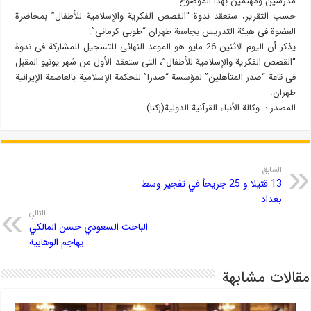
مدرسین ومهتمین بهذا الموضوع.
حسب التقریر، ستعقد ندوة “القصص الفکریة والإسلامیة للأطفال” بمحاضرة
العضوة فی هیئة التدریس بجامعة طهران “طوبی کرمانی”.
یذکر أن الیوم الاثنین 26 مایو هو الموعد النهائی للتسجیل للمشارکة فی ندوة
“القصص الفکریة والإسلامیة للأطفال”، التی ستعقد الأول من شهر یونیو المقبل
فی قاعة “صدر المتأهلین” لمؤسسة “صدرا” للحکمة الإسلامیة بالعاصمة الإیرانیة
طهران.
المصدر : وکالة الأنباء القرآنیة الدولیة(إکنا)
السابق
13 قتيلا و 25 جريحاً في تفجير وسط
بغداد
التالي
الباحث السعودي حسن المالكي
يهاجم الوهابية
مقالات مشابهة