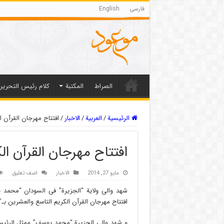
فارسی
English
الصراط
المکتبة
كلام رئيس التحرير
الرئيسية
/
العربیة
/
الاخبار
/
افتتاح مهرجان القرآن ا
افتتاح مهرجان القرآن ال
مايو 27, 2014
الاخبار
اضف تعليق
شهد والی ولایة “الجزیرة” فی السودان “محمد 
افتتاح مهرجان القرآن الکریم التاسع والعشرین بـ
و شهد والی الجزیرة “محمد یوسف” ممثل الرئیس ا