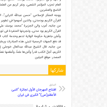
العام لحزب المؤتمر الشعبی، ونفر کریم من العلم
التاسع والعشرین.
ووجه المفکر الإسلامی “حسن عبدالله الترابی”،
القرآن الکریم بودمدنی، والذین أسهموا فی تطویر 
من جانبه، أعرب والی الجزیرة “محمد یوسف علی”
القرآن الکریم بود مدنی، وتجربتها المتفردة فی تور
وأعلن جاهزیة حکومة الولایة لدعم وخدمة کتاب الل
قد دفع الجهات الرسمیة لتبنی هذه المبادرات ورعای
من جانبه، قال الشیخ عبدالله عبدالعال خوجلی إ
الکریم، أجلَّ الکتب قدراً وأغزرها علماً، وأعظمها نف
المصدر: موقع النیلین
شاركها
السابق
افتتاح المهرجان الأول لجائزة “النبی
الأعظم(ص)” الکبرى فی ایران
مقالات مشابهة