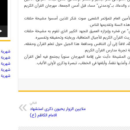
اء والدعاة، بـ”ودمدنی” مساء قبل أمس الجمعة، مهرجان القرآن الکریم
 الأمین العام للمؤتمر الشعبی صوت شکر للذین أسسوا مشیخة حلقات
هذه السنة وتقدیمها للناس.
 عن فخره وإعزازه العمیق للجهد الکبیر الذی تقوم به مشیخة حلقات
یث القرآن الکریم للأجیال المتعاقبة، ورعایته وتحفیظه وتفسیره.
ه، لافتاً إلى أن التنافس ومدافعة هذا الجیل حول تعلم القرآن وحفظه،
ة تجربة مدارس القرآن الکریم.
شهریة ال
ن المشیخة دأبت على إقامة المهرجان سنویاً یجتمع فیه أهل القرآن
شهریة ال
عاً، وأعذبها نظماً، وأبلغها فی الخطاب، تبصرة وذکرى لأولی الألباب.
شهریة ال
شهریة ال
شهریة ال
التالي
ملایین الزوار یحیون ذکرى استشهاد
الامام الکاظم (ع)