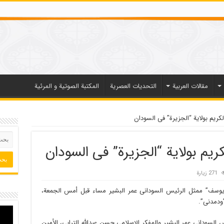
مقالات العربیة
التحديات العصرية
المكتبة الصوتية و المرئية
لکریم بولایة “الجزیرة” فی السودان
کریم بولایة “الجزیرة” فی السودان
271 زيارة
یوسف” ممثل الرئیس السودانی عمر البشیر مساء قبل أمس الجمعة،
”ودمدنی”.
لسودانی عمر البشیر والمفکر الإسلامی حسن عبدالله الترابی، الأمین