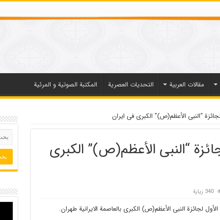
مقالات العربیة
التحديات العصرية
المكتبة الصوتية و المرئية
لجائزة “النبی الأعظم(ص)” الکبرى فی ایران
جائزة “النبی الأعظم(ص)” الکبرى
340 زيارة