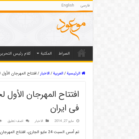
فارسی
English
الصراط
المکتبة
كلام رئيس التحرير
الرئيسية
/
العربیة
/
الاخبار
/
افتتاح المهرجان الأول 
افتتاح المهرجان الأول ل
فی ایران
مايو 27, 2014
الاخبار
اضف تعليق
تم أمس السبت 24 مایو الجاری، افتتاح المهرجان الأول لجائزة النبی الأعظم(ص) الکبرى بالعاصمة الایرانیة طهران.