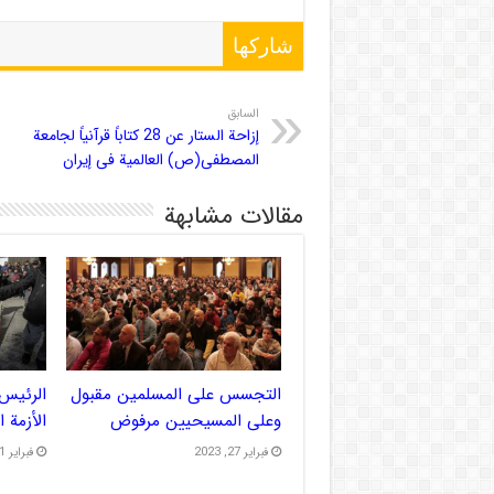
شاركها
السابق
إزاحة الستار عن 28 کتاباً قرآنیاً لجامعة
المصطفی(ص) العالمیة فی إیران
مقالات مشابهة
التجسس على المسلمين مقبول
الرئيس 
وعلى المسيحيين مرفوض
الأزمة 
فبراير 27, 2023
فبراير 21, 2023