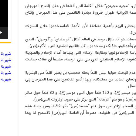
ئی، “مجید مجیدی” خلال الکلمة التی ألقاها فی حفل إفتتاح المهرجان
مة الایرانیة طهران ضرورة مبادرة القائمین علی هذا المهرجان بإنتاج
یحظی الیوم بأهمیة مضاعفة لأن الأعداء قداستخدموا خلال السنوات
ص).
جمات هو أنه مازال یوجد فی العالم أمثال “أبوسفیان” و”أبوجهل”، الذین
حهم وأهدافهم، ولذلک یستخدمون کل طاقتهم لتشویه النبی الأکرم(ص).
 الإسلاموفوبیا ومقارعة الإسلام التی یتبناها أعداء الإسلام والصهاینة
شهریة ال
ویه الإسلام الحقیقی الذی بنی علی الرحمة، مضیفاً أن هناک جماعات
شهریة ال
شهریة ال
 البحث حولها لیس ظلماً بحقه فحسب بل یعتبر ظلماً علی البشریة
شهریة ال
إنسان العدید من ممتلکاته، ولهذا أدعو القائمین علی هذا المهرجان إلی
شهریة ال
عمال.
وأشار إلی أنه قدتم إنتاج حوالی 200 فلم حول النبی عیسی(ع)، و 120 فلماً حول النبی موسی(ع)، و 80 فلماً حول سائر
لخاتم(ص) وهو فلم “الرسالة” الذی یرکز علی حروب وغزوات النبی(ص).
 الفضاء الإفتراضی حول فلم “محمد(ص)” بأنها کاذبة، ومن جملة هذه
 النبی(ص) فی طفولته، مصرحاً أن قداسة النبی(ص) لاتسمح لنا بهذا