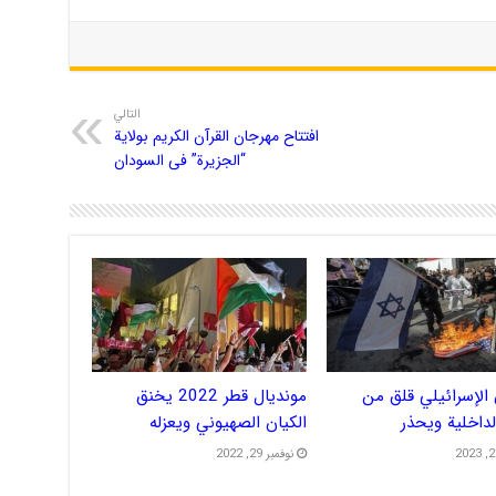
التالي
افتتاح مهرجان القرآن الکریم بولایة
“الجزیرة” فی السودان
الإسرائيلي قلق من
مونديال قطر 2022 يخنق
الداخلية ويحذر
الكيان الصهيوني ويعزله
نوفمبر 29, 2022