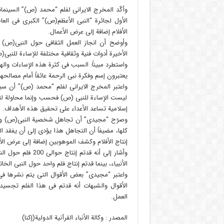
وأکّد المخرج الایرانی لفلم “محمد (ص)” السینما
الأول لجائرة “النبی الأعظم(ص)” الکبرى فی العاص
الأفلام إضافة إلی عرض الأعمال.
وأوضح أن انجاز العمل الثقافی حول النبی(ص) 
الأخیرة أدوات فنیة وثقافیة مختلفة للإساءة للنبی(
واستطرد مبیناً: السبب فی کثرة هذه الإساءات واله
یعتبرون إسم وفکرة نبی الرحمة عائقاً أمام مصال
واعتبر المخرج الایرانی لفلم “محمد (ص)” أن سیاسة
لیست الإساءة للنبی (ص) فحسب وإنما محاولة لتش
إسلامیة تساعد الأعداء علی تحقیق هذه الأهداف.
وصرّح “مجیدی” أن تجاهل شخصیة النبی(ص) وعدم
کلها، مضیفاً أن التجاهل هذا یؤدی إلی أن یفقد ال
إنتاج الأفلام وکشف الموهوبین إضافة إلی عرض الأ
الأنبیاء، بینما قدتم إنتاج فلم واحد حول النبی ا
واعتبر “مجیدی” بعض الأقوال التی یتم نشرها فی
الأقوال والشبهات أنه قدتم فی هذا الفلم تجسید
العمل.
المصدر : وکالة الأنباء القرآنیة الدولیة(إکنا)