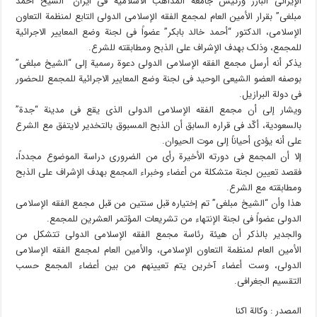
الإیرانی البارز ورئیس جامعة المذاهب الاسلامیة فی ایران “الشیخ أحمد
مبلغی” بقرار الأمین العام لمجمع الفقه الإسلامی الدولی التابع لمنظمة التعاون
الإسلامی، الدکتور “أحمد خالد بابکر” عضواً فی لجنة وضع المعاییر الاجرائیة
للمجمع، وذلک بهدف الإشراف علی الذبح ومطابقته للشرع.
یذکر أنه أرسل مجمع الفقه الإسلامی الدولی دعوة رسمیة إلی “الشیخ مبلغی”
بوصفه العضو الشیعی الوحید فی لجنة وضع المعاییر الاجرائیة للمجمع للحضور
فی دولة البرازیل.
ویشار إلی أن مجمع الفقه الإسلامی الدولی الذی یقع فی مدینة “جدة”
بالسعودیة، أکّد فی قراره السابق أن الذبح المسبوق بالتخدیر لایتفق مع الشرع
علی أنه یؤدی أحیاناً إلی موت الحیوان.
إلا أن المجمع فی دورته الأخیرة رأی من الضروری دراسة الموضوع مجدداً،
فقصد تعیین لجنة متشکلة من أعضاء وخبراء المجمع بهدف الإشراف علی الذبح
ومطابقته مع الشرع.
هذا وأن “الشیخ مبلغی” تم إختیاره قبل سنتین من قبل مجمع الفقه الإسلامی
الدولی عضواً فی لجنة الإنتهاء من تشریعات المؤتمر العشرین للمجمع.
والجدیر بالذکر أن هیئة رئاسة مجمع الفقه الإسلامی الدولی تتشکل من
الأمین العام لمنظمة التعاون الإسلامی، والأمین العام لمجمع الفقه الإسلامی
الدولی، وست أعضاء آخرین یتم تعیینهم من بین أعضاء المجمع حسب
التقسیم الجغرافی.
المصدر : وکالة اکنا