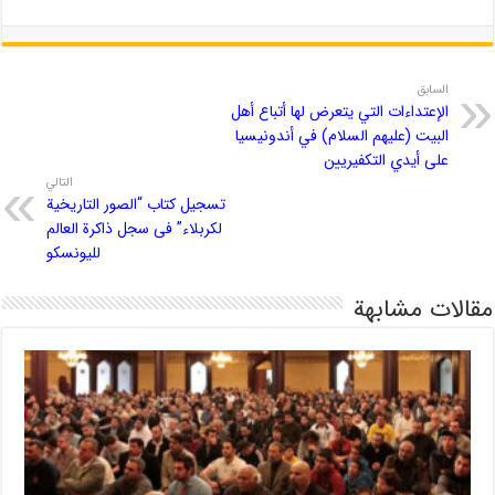
السابق
الإعتداءات التي يتعرض لها أتباع أهل
البيت (علیهم السلام) في أندونيسيا
على أيدي التكفيريين
التالي
تسجیل کتاب “الصور التاریخیة
لکربلاء” فی سجل ذاکرة العالم
للیونسکو
مقالات مشابهة