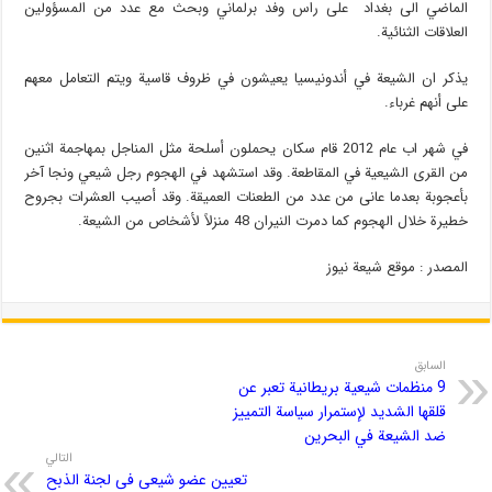
الماضي الى بغداد على راس وفد برلماني وبحث مع عدد من المسؤولين
العلاقات الثنائية.
يذكر ان الشيعة في أندونيسيا يعيشون في ظروف قاسية ويتم التعامل معهم
على أنهم غرباء.
في شهر اب عام 2012 قام سكان يحملون أسلحة مثل المناجل بمهاجمة اثنين
من القرى الشيعية في المقاطعة. وقد استشهد في الهجوم رجل شيعي ونجا آخر
بأعجوبة بعدما عانى من عدد من الطعنات العميقة. وقد أصيب العشرات بجروح
خطيرة خلال الهجوم كما دمرت النيران 48 منزلاً لأشخاص من الشيعة.
المصدر : موقع شیعة نیوز
السابق
9 منظمات شيعية بريطانية تعبر عن
قلقها الشديد لإستمرار سياسة التمييز
ضد الشيعة في البحرين
التالي
تعیین عضو شیعی فی لجنة الذبح