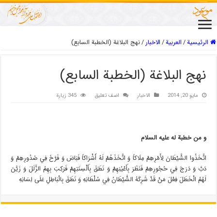
الرئيسية
/
العربیة
/
الاخبار
/
نهج البلاغة (الخطبة السابع)
نهج البلاغة (الخطبة السابع)
مايو 20, 2014
الاخبار
اضف تعليق
345 زيارة
و من خطبة له عليه السلام
اتَّخَذُوا الشَّيْطَانَ لِأَمْرِهِمْ مِلَاكاً وَ اتَّخَذَهُمْ لَهُ أَشْرَاكاً فَبَاضَ وَ فَرَّخَ فِي صُدُورِهِمْ وَ
دَبَّ وَ دَرَجَ فِي حُجُورِهِمْ فَنَظَرَ بِأَعْيُنِهِمْ وَ نَطَقَ بِأَلْسِنَتِهِمْ فَرَكِبَ بِهِمُ الزَّلَلَ وَ زَيَّنَ
لَهُمُ الْخَطَلَ فِعْلَ مَنْ قَدْ شَرِكَهُ الشَّيْطَانُ فِي سُلْطَانِهِ وَ نَطَقَ بِالْبَاطِلِ عَلَى لِسَانِهِ