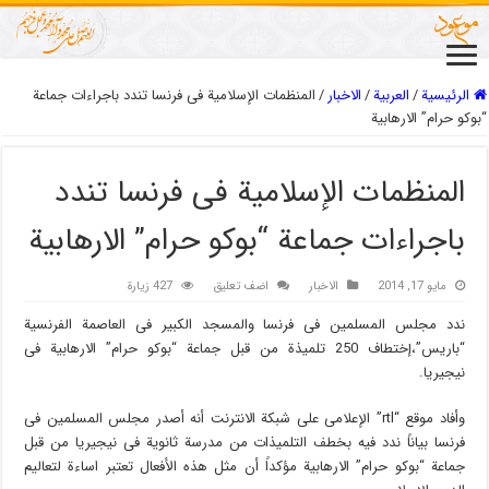
الرئيسية
/
العربیة
/
الاخبار
/
المنظمات الإسلامیة فی فرنسا تندد باجراءات جماعة
“بوکو حرام” الارهابیة
المنظمات الإسلامیة فی فرنسا تندد
باجراءات جماعة “بوکو حرام” الارهابیة
مايو 17, 2014
الاخبار
اضف تعليق
427 زيارة
ندد مجلس المسلمین فی فرنسا والمسجد الکبیر فی العاصمة الفرنسیة
“باریس”،إختطاف 250 تلمیذة من قبل جماعة “بوکو حرام” الارهابیة فی
نیجیریا.
وأفاد موقع “rtl” الإعلامی على شبکة الانترنت أنه أصدر مجلس المسلمین فی
فرنسا بیاناً ندد فیه بخطف التلمیذات من مدرسة ثانویة فی نیجیریا من قبل
جماعة “بوکو حرام” الارهابیة مؤکداً أن مثل هذه الأفعال تعتبر اساءة لتعالیم