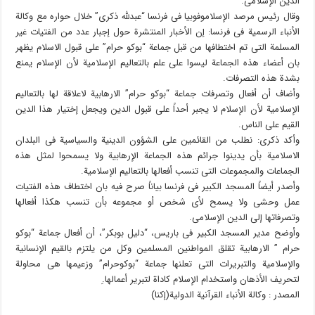
الدین الإسلامی.
وقال رئیس مرصد الإسلاموفوبیا فی فرنسا “عبدلله ذکرى” خلال حواره مع وکالة
الأنباء الرسمیة فی فرنسا: إن الأخبار المنتشرة حول إجبار عدد من الفتیات غیر
المسلمة التی تم اختطافها من قبل جماعة “بوکو حرام” على قبول الاسلام یظهر
بان أعضاء هذه الجماعة لیسوا علی علم بالتعالیم الإسلامیة لأن الإسلام یمنع
بشدة هذه التصرفات.
وأضاف أن أفعال وتصرفات جماعة “بوکو حرام” الارهابیة لاعلاقة لها بالتعالیم
الإسلامیة لأن الإسلام لا یجبر أحداً على قبول الدین ویجعل إختیار هذا الدین
القیم على الناس.
وأکد ذکرى: نطلب من القائمین على الشؤون الدینیة والسیاسیة فی البلدان
الاسلامیة بأن یدینوا جرائم هذه الجماعة الإرهابیة ولا یسمحوا لمثل هذه
الجماعات والمجموعات التی تنسب أفعالها بالتعالیم الإسلامیة.
وأصدر أیضاً المسجد الکبیر فی فرنسا بیاناً صرح فیه بان اختطاف هذه الفتیات
عمل وحشی ولا یسمح لأی شخص أو مجموعه بأن تنسب هکذا أفعالها
وتصرفاتها إلى الدین الإسلامی.
وأوضح مدیر المسجد الکبیر فی باریس، “دلیل بوبکر”، أن أفعال جماعة “بوکو
حرام ” الارهابیة تقلق المواطنین المسلمین وکل من یلتزم بالقیم الإنسانیة
والإسلامیة والتبریرات التی تعلنها جماعة “بوکوحرام” وزعیمها هی محاولة
لتحریف الأذهان واستخدام الإسلام کاداة لتبریر أعمالها.ِ
المصدر : وکالة الأنباء القرآنیة الدولیة(إکنا)