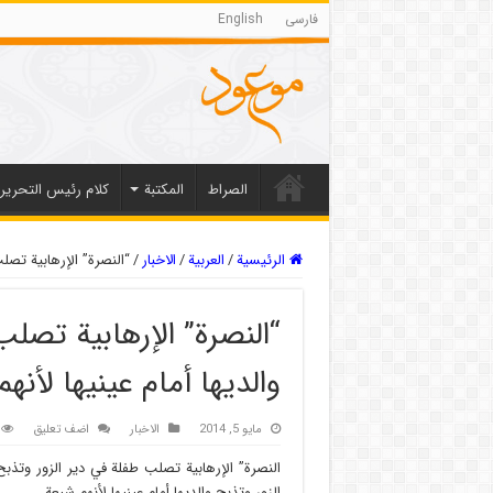
فارسی
English
الصراط
المکتبة
كلام رئيس التحرير
الرئيسية
/
العربیة
/
الاخبار
/
“النصرة” الإرهابية تصلب
“النصرة” الإرهابية تصلب
والديها أمام عينيها لأنه
مايو 5, 2014
الاخبار
اضف تعليق
النصرة” الإرهابية تصلب طفلة في دير الزور وتذبح 
الزور وتذبح والديها أمام عينيها لأنهم شيعة