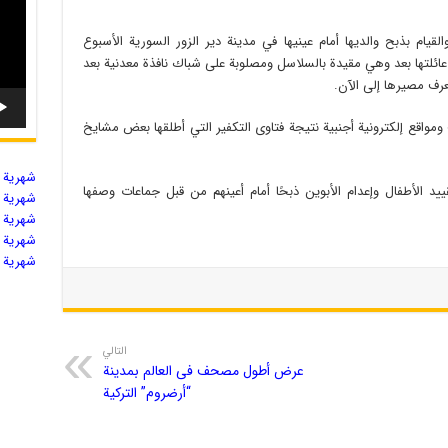
قيام بذبح والديها أمام عينيها في مدينة دير الزور السورية الأسبوع
 عائلتها بعد وهي مقيدة بالسلاسل ومصلوبة على شباك نافذة معدنية بعد
يعرف مصيرها إلى الآن.
 ومواقع إلكترونية أجنبية نتيجة فتاوى التكفير التي أطلقها بعض مشايخ
شهریة ال
موقع (Freedom Outpost) عن تقييد الأطفال وإعدام الأبوين ذبحًا أمام أعينهم من قبل جماعات وصفها
شهریة ال
شهریة ال
شهریة ال
شهریة ال
التالي
عرض أطول مصحف فی العالم بمدینة
“أرضروم” الترکیة