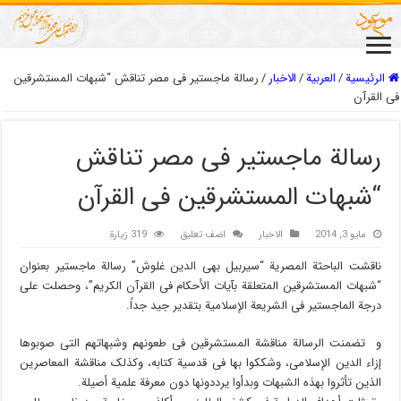
الرئيسية
/
العربیة
/
الاخبار
/
رسالة ماجستیر فی مصر تناقش “شبهات المستشرقین
فى القرآن
رسالة ماجستیر فی مصر تناقش
“شبهات المستشرقین فى القرآن
مايو 3, 2014
الاخبار
اضف تعليق
319 زيارة
ناقشت الباحثة المصریة “سیربیل بهى الدین غلوش” رسالة ماجستیر بعنوان
“شبهات المستشرقین المتعلقة بآیات الأحکام فى القرآن الکریم”، وحصلت على
درجة الماجستیر فى الشریعة الإسلامیة بتقدیر جید جداً.
و تضمنت الرسالة مناقشة المستشرقین فى طعونهم وشبهاتهم التى صوبوها
إزاء الدین الإسلامی، وشککوا بها فى قدسیة کتابه، وکذلک مناقشة المعاصرین
الذین تأثروا بهذه الشبهات وبدأوا یرددونها دون معرفة علمیة أصیلة.