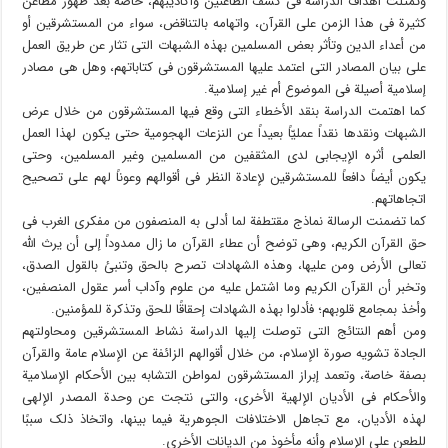
وتمثلت أهداف الدراسة فى کشف الطاعنین وأکاذیبهم، خاصة بعد ظهور مطاعن
کثیرة فى هذا الزمن على القرآن، واتهامه بالتناقض، سواء من المستشرقین أو
من أعداء الدین وتأثر بعض المسلمین بهذه الشبهات التى تثار عن طریق العمل
على بیان المصادر التى اعتمد علیها المستشرقون فى کتاباتهم، وهل هى مصادر
إسلامیة أصیلة فى الموضوع أم غیر إسلامیة.
کما اهتمت الدراسة بنقد الأخطاء التى وقع فیها المستشرقون من خلال عرض
الشبهات ونقدها نقداً عملیّاً بعیداً عن النزعات الهجومیة حتى یکون لهذا العمل
العلمى أثره الإیجابى لدى المثقفین من المسلمین وغیر المسلمین، وحتى
یکون أیضاً دافعاً للمستشرقین لإعادة النظر فى أقوالهم وعوناً لهم على تصحیح
اتجاهاتهم.
کما تضمنت الرسالة نماذج مقتطفة لما أدلى به المنصفون من مفکرى الغرب فى
حق القرآن الکریم، وهى توضح أن عطاء القرآن ما زال ممدوداً إلى أن یرث الله
تعالى الأرض ومن علیها، وهذه الشهادات تصرح بالحق وتنبئ بالقول الصدق،
وتخبر أن القرآن الکریم وما اشتمل علیه من علوم وآداب أسر عقول المنصفین،
وأخذ بمجامع قلوبهم؛ فأدلوا بهذه الشهادات إحقاقًا للحق وتذکرة للمؤمنین.
ومن أهم النتائج التى توصلت إلیها الدراسة نشاط المستشرقین ومحاولتهم
الجادة تشویه صورة الإسلام، من خلال أقوالهم الزائفة عن الإسلام عامة والقرآن
بصفة خاصة، وتعمد إبراز المستشرقون لمواطن التشابه بین الأحکام الإسلامیة
والأحکام فى الأدیان الإلهیة الأخرى، والتى نتجت عن وحدة المصدر الإلهى
لهذه الأدیان، مع تجاهل الاختلافات الجوهریة فیما بینها، واتخاذ ذلک سببًا
للطعن على الإسلام وأنه مأخوذ من الدیانات الأخرى.