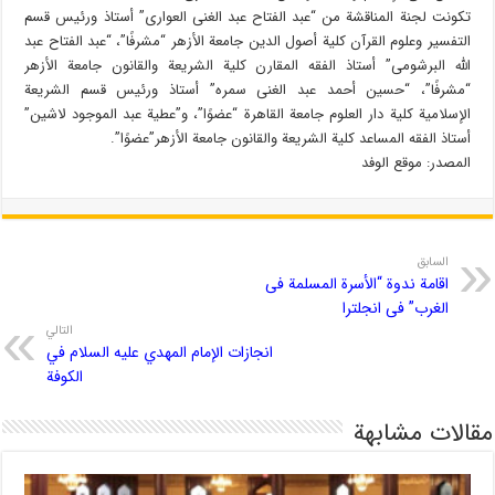
تکونت لجنة المناقشة من “عبد الفتاح عبد الغنى العوارى” أستاذ ورئیس قسم
التفسیر وعلوم القرآن کلیة أصول الدین جامعة الأزهر “مشرفًا”، “عبد الفتاح عبد
الله البرشومى” أستاذ الفقه المقارن کلیة الشریعة والقانون جامعة الأزهر
“مشرفًا”، “حسین أحمد عبد الغنى سمره” أستاذ ورئیس قسم الشریعة
الإسلامیة کلیة دار العلوم جامعة القاهرة “عضوًا”، و”عطیة عبد الموجود لاشین”
أستاذ الفقه المساعد کلیة الشریعة والقانون جامعة الأزهر”عضوًا”.
المصدر: موقع الوفد
السابق
اقامة ندوة “الأسرة المسلمة فی
الغرب” فی انجلترا
التالي
انجازات الإمام المهدي عليه السلام في
الكوفة
مقالات مشابهة