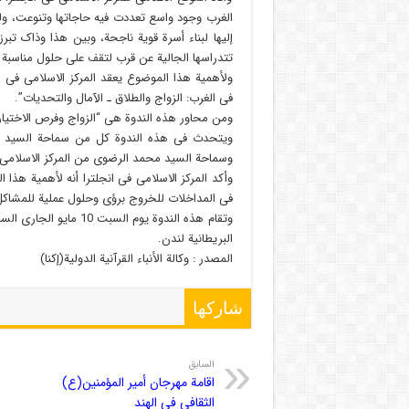
الغرب وجود واسع تعددت فیه حاجاتها وتنوعت، ول
إلیها لبناء أسرة قویة ناجحة، وبین هذا وذاک تبر
تتدراسها الجالیة عن قرب لتقف على حلول مناسبة ت
ولأهمیة هذا الموضوع یعقد المرکز الاسلامی فی ا
فی الغرب: الزواج والطلاق ـ الآمال والتحدیات”.
ومن محاور هذه الندوة هی “الزواج وفرص الاختیار”، 
ویتحدث فی هذه الندوة کل من سماحة السید الدک
وسماحة السید محمد الرضوی من المرکز الاسلامی فی
وأکد المرکز الاسلامی فی انجلترا أنه لأهمیة هذا
فی المداخلات للخروج برؤى وحلول عملیة للمشاکل
وتقام هذه الندوة یوم ا
البریطانیة لندن.
المصدر : وکالة الأنباء القرآنیة الدولیة(إکنا)
شاركها
السابق
اقامة مهرجان أمیر المؤمنین(ع)
الثقافی فی الهند