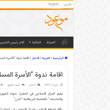
فارسی
English
الصراط
المکتبة
كلام رئيس التحرير
الرئيسية
/
العربیة
/
الاخبار
/
اقامة ندوة “الأسرة الم
اقامة ندوة “الأسرة المس
مايو 3, 2014
الاخبار
اضف تعليق
یقیم المرکز الاسلامی فی انجلترا، ندوته الشهر
والتحدیات” بالعاصمة البریطانیة “لندن”.
وأفاد الموقع الاعلامی للمرکز الاسلامی فی انجلترا 