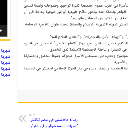
لأسرة فی الغرب هموم اجتماعیة کثیرة تواجهها وطموحات واسعة تسعى
ز ظواهر وتتمدّد عقد وتظهر نتائج طبیعیة أو غیر طبیعیة بحاجة الى أن
دفع عنها الکثیر من المشاکل والهموم”.
نجلترا ندوته الشهریة (الاسلام والحیاة) تحت عنوان “الأسرة المسلمة
و”الزواج: الأمل والتحدیات”، و”الطلاق: العلاج المرّ”.
تور فاضل المیلانی، من مرکز “الامام الخوئی” الاسلامی فی لندن،
 انجلترا، والباحثة الاجتماعیة الاستاذة ندى الشمری.
شهریة ال
 الموضوع وخطره على مستقبل الأسرة، ندعوکم جمیعاً للحضور والمشارکة
شهریة ال
 الأسریة.
شهریة ال
لسبت 10 مایو الجاری الساعة السادسة والنصف مساء فی مقر المرکز الاسلامی لانجلترا فی العاصمة
شهریة ال
شهریة ال
التالي
رسالة ماجستیر فی مصر تناقش
“شبهات المستشرقین فى القرآن