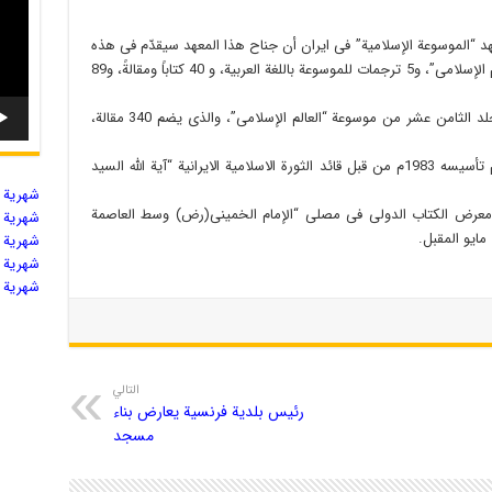
عهد “الموسوعة الإسلامیة” فی ایران أن جناح هذا المعهد سیقدّم فی هذه
الدورة من المعرض، 18 مجلداً من موسوعة “العالم الإسلامی”، و5 ترجمات للموسوعة باللغة العربیة، و 40 کتاباً ومقالةً، و89
حسب التقریر، سیتم فی هذا المعرض عرض المجلد الثامن عشر من موسوعة “العالم الإسلامی”، والذی یضم 340 مقالة،
والجدیر بالذکر أن معهد “الموسوعة الإسلامیة” تم تأسیسه 1983م من قبل قائد الثورة الاسلامیة الایرانیة “آیة الله السید
شهریة ال
 أقیم الحفل الافتتاحی للدورة الـ27 من معرض الکتاب الدولی فی مصلی “الإمام الخمینی(رض) وسط العاصمة
شهریة ال
شهریة ال
شهریة ال
شهریة ال
التالي
رئیس بلدیة فرنسیة یعارض بناء
مسجد