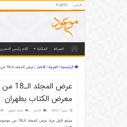
فارسی
English
الصراط
المکتبة
كلام رئيس التحرير
الرئيسية
/
العربیة
/
الاخبار
/
عرض المجلد الـ18 من موسوعة “العالم الإسلامی” فی معرض الکتاب بطهران
عرض الم
معرض الکتاب بطهران
مايو 1, 2014
الاخبار
اضف تعليق
طهران.