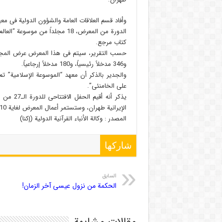
وأفاد قسم العلاقات العامة والشؤون الدولیة فی م
کتاب مرجع.
و346 مدخلاً رئیسیاً، و180 مدخلاً إرجاعیاً.
علی الخامنئی”.
یذکر أنه
الإیرانیة طهران، وستستمر أعمال المعرض لغایة 10 مایو المقبل.
المصدر : وکالة الأنباء القرآنیة الدولیة (إکنا)
شاركها
السابق
الحكمة من نزول عيسى آخر الزمان!
مقالات مشابهة