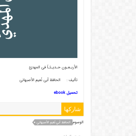
الأربـعـون حـدیـثـاً فی المهدیّ
تألیف : الحافظ أبی نُعیم الأصبهانی
تحمیل ebook
شاركها
الوسوم
الحافظ أبي نُعيم الأصبهاني