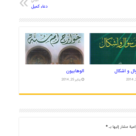
التالي
دعاء کمیل
ال و اشکال
الوهابیون
يناير 25, 2014
امية مشار إليها بـ
*