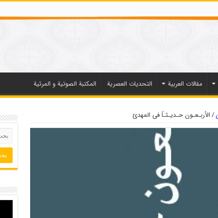
مقالات العربیة
التحديات العصرية
المكتبة الصوتية و المرئية
/
الأربـعـون حـدیـثـاً فی المهدیّ