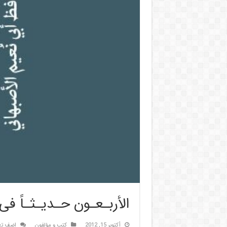
الأربـعـون حـدیـثـاً فی 
أكتوبر 15, 2012
کتب و مؤلفون
اضف تع