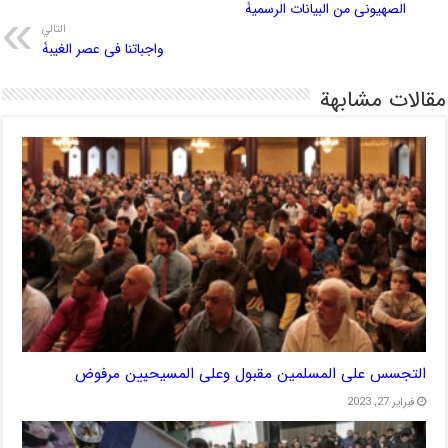
الصهیونی من البیانات الرسمیۀ
التالي
واجباتنا فی عصر الغیبۀ
مقالات مشابهة
التجسس على المسلمين مقبول وعلى المسيحيين مرفوض
فبراير 27, 2023