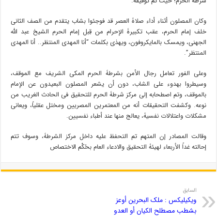
شرطۀ الحرم؛ حیث تم توقیفه.
وکان المصلون أثناء أداء صلاۀ العصر قد فوجئوا بشاب یتقدم من الصف الثانی
خلف إمام الحرم، عقب تکبیرۀ الإحرام من قِبل إمام الحرم الشیخ عبد الله
الجهنی، ویمسک بالمایکروفون، ویهذی بکلمات “أنا المهدی المنتظر.. أنا المهدی
المنتظر”.
وعلى الفور تعامل رجال الأمن بشرطۀ الحرم المکی الشریف مع الموقف،
وسیطروا بهدوء على الشاب، دون أن یشعر المصلون البعیدون عن الإمام
بالموقف، وتم اصطحابه إلى مرکز شرطۀ الحرم للتحقیق فی الحادث الغریب من
نوعه. وکشفت التحقیقات أنه من المعتمرین المصریین ومختل عقلیاً، ویعانی
مشکلات واعتلالات نفسیۀ، یعالج منها عند أطباء نفسیین.
وقالت المصادر إن المتهم تم التحفظ علیه داخل مرکز الشرطۀ، وسوف تتم
إحالته غداً الأربعاء لهیئۀ التحقیق والادعاء العام بحُکْم الاختصاص
السابق
ویکیلیکس : ملک البحرین أوعز
بشطب مصطلح الکیان أو العدو