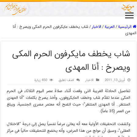
الرئيسية
/
العربیة
/
الاخبار
/
شاب یخطف مایکرفون الحرم المکی ویصرخ : أنا
المهدی
شاب یخطف مایکرفون الحرم المکی
ویصرخ : أنا المهدی
أبريل 13, 2011
الاخبار
اضف تعليق
450 زيارة
تفاصیل الحادثۀ الغریبۀ التی وقعت أثناء صلاۀ عصر الیوم الثلاثاء فی الحرم
المکی عندما تقدَّم شاب وخطف المایکروفون، وأخذ یصرخ بکلمات “أنا المهدی
المنتظر.. أنا المهدی المنتظر”؛ حیث اتضح أنه معتمر مصری الجنسیۀ، ویبلغ
من العمر (35 عاماً).
وکشفت التحقیقات الأولیۀ معه أنه یعانی مرضاً نفسیاً یصل إلى درجۀ “الاختلال
العقلی”، وسبق أن عولج من هذا المرض، وأنه یخضع للتحقیقات حالیاً فی مرکز