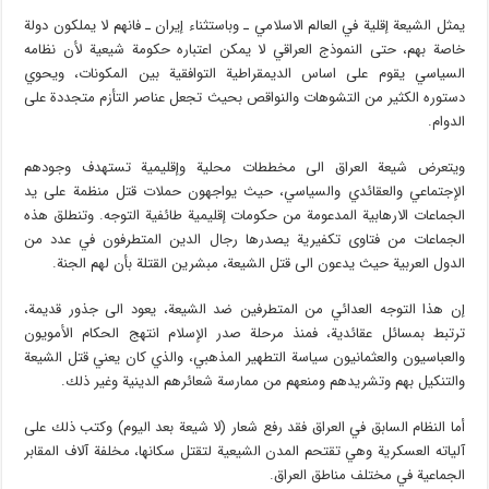
یمثل الشيعة إقلية في العالم الاسلامي ـ وباستثناء إيران ـ فانهم لا يملكون دولة
خاصة بهم، حتى النموذج العراقي لا يمكن اعتباره حكومة شيعية لأن نظامه
السياسي يقوم على اساس الديمقراطية التوافقية بين المكونات، ويحوي
دستوره الكثير من التشوهات والنواقص بحيث تجعل عناصر التأزم متجددة على
الدوام.
ويتعرض شيعة العراق الى مخططات محلية وإقليمية تستهدف وجودهم
الإجتماعي والعقائدي والسياسي، حيث يواجهون حملات قتل منظمة على يد
الجماعات الارهابية المدعومة من حكومات إقليمية طائفية التوجه. وتنطلق هذه
الجماعات من فتاوى تكفيرية يصدرها رجال الدين المتطرفون في عدد من
الدول العربية حيث يدعون الى قتل الشيعة، مبشرين القتلة بأن لهم الجنة.
إن هذا التوجه العدائي من المتطرفين ضد الشيعة، يعود الى جذور قديمة،
ترتبط بمسائل عقائدية، فمنذ مرحلة صدر الإسلام انتهج الحكام الأمويون
والعباسيون والعثمانيون سياسة التطهير المذهبي، والذي كان يعني قتل الشيعة
والتنكيل بهم وتشريدهم ومنعهم من ممارسة شعائرهم الدينية وغير ذلك.
أما النظام السابق في العراق فقد رفع شعار (لا شيعة بعد اليوم) وكتب ذلك على
آلياته العسكرية وهي تقتحم المدن الشيعية لتقتل سكانها، مخلفة آلاف المقابر
الجماعية في مختلف مناطق العراق.