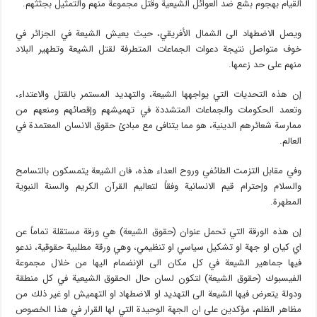
القيام بهجوم بشع ضد العوائل الشيعية وقتل مجموعة منهم والتمثيل بجثثهم.
ويصل الاضطهاد الى الشمال الأفريقي، حيث يعيش الشيعة في الجزائر في
خوف متواصل نتيجة دعوات الجماعات المتطرفة لقتل الشيعة وتطهير البلاد
منهم على حد زعمها.
إن هذه التحديات التي يواجهها الشيعة، والتهديد المستمر بالقتل والاعتداء،
وتعمد الحكومات والجماعات المتشددة في تهميشهم وإقصائهم ومنعهم من
ممارسة شعائرهم الدينية، هو مما يتنافى مع مبادئ حقوق الانسان المعتمدة في
العالم.
وفي مقابل التزمت الطائفي وروح العداء هذه، فان الشيعة يتمسكون بالتسامح
والسلام وإحترام قيم الانسانية وفقاً لتعاليم القرآن الكريم والسنة النبوية
المطهرة.
إن هذه الورقة التي تحمل عنوان (حقوق الشيعة) هي ورقة مستقلة تماماً عن
اي كيان او جهة او تشكيل سياسي او تنظيمي، وهي ورقة مطلبية حقوقية، ندعو
فيها جماهير الشيعة في كل مكان الى الإنضمام اليها من خلال مجموعة
الفيسبوك (حقوق الشيعة) لتكون لسان حال الحقوق الشيعية في كل منطقة
ودولة يتعرض فيها الشيعة الى التهديد او الاضطهاد او التهميش او غير ذلك من
مظاهر الظلم، مؤكدين على ان الجهة الوحيدة التي لها القرار في هذا الخصوص