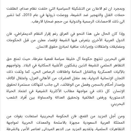
وبمجرد ان تم الاعلان عن التشكيلة السياسية التي خلفت نظام صدام، انطلقت
حملات القتل والتهجير ضد الشيعة، ووصلت ذروتها في عام 2013، كما تشير
الى ذلك الاحصاءات الرسمية والدولية عن حجم ضحايا الارهاب.
وإذا كان الحال على هذا النحو في العراق رغم إقرار النظام الديمقراطي، فان
الدول العربية الأخرى يتعرض فيها الشيعة لإقصاء معلن من قبل الحكومات
ومضايقات واعتقالات وإجراءات منافية لمبادئ حقوق الانسان.
ففي البحرين تنتهج حكومة آل خليفة سياسة قمعية مفرطة، حيث تمنع حق
التظاهر السلمي للشيعة الذين يشكلون الأغلبية السكانية في البلاد. وتواجههم
بالآليات العسكرية وبالقنابل السامة واطلاقات الرصاص الحي، كما وثقت ذلك
اللجان الإنسانية الدولية، بعد مقتل العشرات من الأهالي العزل، واعتقال الآلاف
وإصدار أحكام بالسجن وفصل من الوظائف، الى جانب انتهاكات مستمرة لحقوق
الإنسان. كل ذلك في مواجهة مطالب الأكثرية الشيعية في اعتماد الحياة
الدستورية ورفض الطائفية وتحقيق العدالة والمساواة بين أفراد الشعب
البحريني.
ومن أجل المزيد من القمع، فان الحكومة البحرينية استعانت بقوات من
المملكة العربية السعودية مجهزة بالاسلحة والمعدات الحربية لمواجهة
التظاهرات السلمية، وتقديم المزيد من الدعم الميداني لعناصر الأمن والشرطة