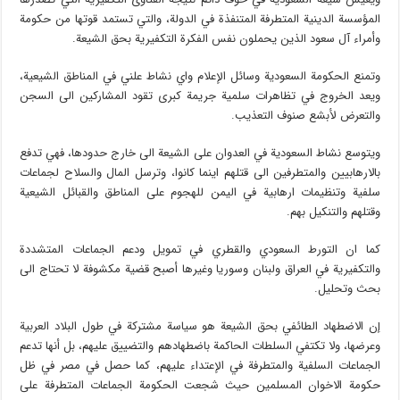
المؤسسة الدينية المتطرفة المتنفذة في الدولة، والتي تستمد قوتها من حكومة
وأمراء آل سعود الذين يحملون نفس الفكرة التكفيرية بحق الشيعة.
وتمنع الحكومة السعودية وسائل الإعلام واي نشاط علني في المناطق الشيعية،
ويعد الخروج في تظاهرات سلمية جريمة كبرى تقود المشاركين الى السجن
والتعرض لأبشع صنوف التعذيب.
ويتوسع نشاط السعودية في العدوان على الشيعة الى خارج حدودها، فهي تدفع
بالارهابيين والمتطرفين الى قتلهم اينما كانوا، وترسل المال والسلاح لجماعات
سلفية وتنظيمات ارهابية في اليمن للهجوم على المناطق والقبائل الشيعية
وقتلهم والتنكيل بهم.
كما ان التورط السعودي والقطري في تمويل ودعم الجماعات المتشددة
والتكفيرية في العراق ولبنان وسوريا وغيرها أصبح قضية مكشوفة لا تحتاج الى
بحث وتحليل.
إن الاضطهاد الطائفي بحق الشيعة هو سياسة مشتركة في طول البلاد العربية
وعرضها، ولا تكتفي السلطات الحاكمة باضطهادهم والتضييق عليهم، بل أنها تدعم
الجماعات السلفية والمتطرفة في الإعتداء عليهم، كما حصل في مصر في ظل
حكومة الاخوان المسلمين حيث شجعت الحكومة الجماعات المتطرفة على