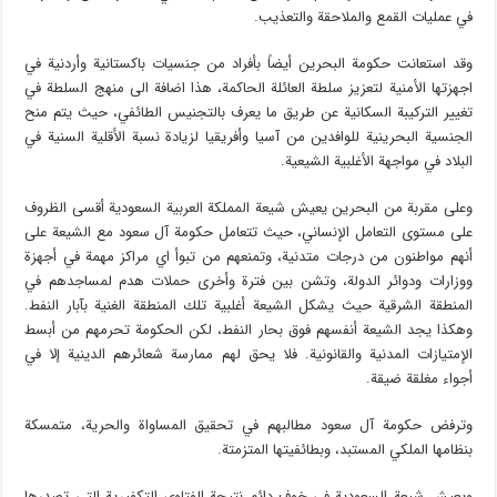
في عمليات القمع والملاحقة والتعذيب.
وقد استعانت حكومة البحرين أيضاً بأفراد من جنسيات باكستانية وأردنية في
اجهزتها الأمنية لتعزيز سلطة العائلة الحاكمة، هذا اضافة الى منهج السلطة في
تغيير التركيبة السكانية عن طريق ما يعرف بالتجنيس الطائفي، حيث يتم منح
الجنسية البحرينية للوافدين من آسيا وأفريقيا لزيادة نسبة الأقلية السنية في
البلاد في مواجهة الأغلبية الشيعية.
وعلى مقربة من البحرين يعيش شيعة المملكة العربية السعودية أقسى الظروف
على مستوى التعامل الإنساني، حيث تتعامل حكومة آل سعود مع الشيعة على
أنهم مواطنون من درجات متدنية، وتمنعهم من تبوأ اي مراكز مهمة في أجهزة
ووزارات ودوائر الدولة، وتشن بين فترة وأخرى حملات هدم لمساجدهم في
المنطقة الشرقية حيث يشكل الشيعة أغلبية تلك المنطقة الغنية بآبار النفط.
وهكذا يجد الشيعة أنفسهم فوق بحار النفط، لكن الحكومة تحرمهم من أبسط
الإمتيازات المدنية والقانونية. فلا يحق لهم ممارسة شعائرهم الدينية إلا في
أجواء مغلقة ضيقة.
وترفض حكومة آل سعود مطالبهم في تحقيق المساواة والحرية، متمسكة
بنظامها الملكي المستبد، وبطائفيتها المتزمتة.
ويعيش شيعة السعودية في خوف دائم نتيجة الفتاوى التكفيرية التي تصدرها