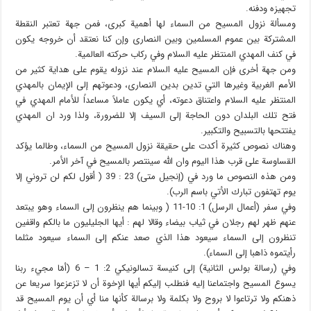
تجهيزه ودفنه.
ومسألة نزول المسيح من السماء لها أهمية كبرى، فمن جهة تعتبر النقطة
المشتركة بين عموم المسلمين وبين النصارى وإن كنا نعتقد أن خروجه يكون
في كنف المهدي المنتظر عليه السلام وفي ركاب حركته العالمية.
ومن جهة أخرى فإن المسيح عليه السلام عند نزوله يقوم على هداية كثير من
الأمم الغربية وغيرها التي تدين بدين النصارى، ودعوتهم إلى الإيمان بالمهدي
المنتظر عليه السلام واعتناق دعوته، أي يكون عاملاً مساعداً للأمام المهدي في
فتح تلك البلدان دون الحاجة إلى السيف إلا للضرورة، ولذا ورد ان المهدي
يفتتحها بالتسبيح والتكبير.
وهناك نصوص كثيرة أكدت على حقيقة نزول المسيح من السماء، وطالما يؤكد
القساوسة على قرب هذا اليوم وان الله سينتصر بالمسيح في آخر الأمر.
ومن هذه النصوص ما ورد في (إنجيل متى) 23 : 39 ( أقول لكم لن تروني إلا
يوم تهتفون تبارك الأتي باسم الرب).
وفي سفر (أعمال الرسل) 1: 10-11 ( وبينما هم ينظرون إلى السماء وهو يبتعد
عنهم ظهر لهم رجلان في ثياب بيضاء وقالا لهم : أيها الجليليون ما بالكم واقفين
تنظرون إلى السماء سيعود هذا الذي صعد عنكم إلى السماء سيعود مثلما
رأيتموه ذاهبا إلى السماء).
وفي (رسالة بولس الثانية) إلى كنيسة تسالونيكي 2: 1 – 6 (أمّا مجيء ربنا
يسوع المسيح واجتماعنا إليه فنطلب إليكم أيها الإخوة أن لا تزعزعوا سريعا عن
ذهنكم ولا ترتاعوا لا بروح ولا بكلمة ولا برسالة كأنها منا أي أن يوم المسيح قد