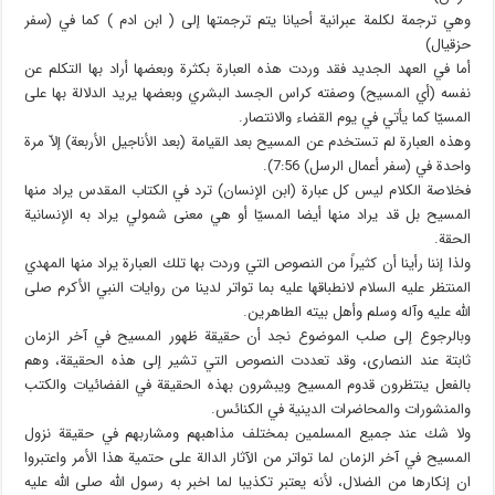
وهي ترجمة لكلمة عبرانية أحيانا يتم ترجمتها إلى ( ابن ادم ) كما في (سفر
حزقيال)
أما في العهد الجديد فقد وردت هذه العبارة بكثرة وبعضها أراد بها التكلم عن
نفسه (أي المسيح) وصفته كراس الجسد البشري وبعضها يريد الدلالة بها على
المسيّا كما يأتي في يوم القضاء والانتصار.
وهذه العبارة لم تستخدم عن المسيح بعد القيامة (بعد الأناجيل الأربعة) إلاّ مرة
واحدة في (سفر أعمال الرسل) 7:56).
فخلاصة الكلام ليس كل عبارة (ابن الإنسان) ترد في الكتاب المقدس يراد منها
المسيح بل قد يراد منها أيضا المسيّا أو هي معنى شمولي يراد به الإنسانية
الحقة.
ولذا إننا رأينا أن كثيراً من النصوص التي وردت بها تلك العبارة يراد منها المهدي
المنتظر عليه السلام لانطباقها عليه بما تواتر لدينا من روايات النبي الأكرم صلى
الله عليه وآله وسلم وأهل بيته الطاهرين.
وبالرجوع إلى صلب الموضوع نجد أن حقيقة ظهور المسيح في آخر الزمان
ثابتة عند النصارى، وقد تعددت النصوص التي تشير إلى هذه الحقيقة، وهم
بالفعل ينتظرون قدوم المسيح ويبشرون بهذه الحقيقة في الفضائيات والكتب
والمنشورات والمحاضرات الدينية في الكنائس.
ولا شك عند جميع المسلمين بمختلف مذاهبهم ومشاربهم في حقيقة نزول
المسيح في آخر الزمان لما تواتر من الآثار الدالة على حتمية هذا الأمر واعتبروا
ان إنكارها من الضلال، لأنه يعتبر تكذيبا لما اخبر به رسول الله صلى الله عليه