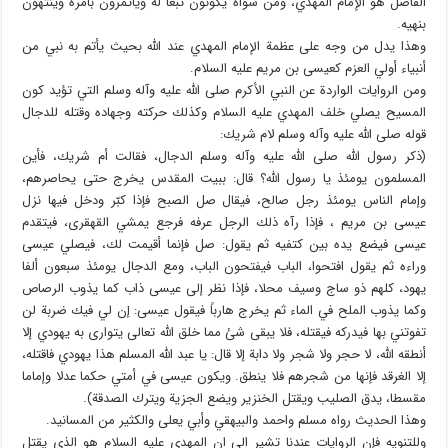
الفاضل هو الإمام المهدي، ومن سواه يكونون تبعا له ويأتمرون بأمره وينتهون
بنهيه.
وهذا يدل من وجه على عظمة الإمام المهدي عند الله بحيث يأتم به نبي من
أنبياء أولي العزم كعيسى بن مريم عليه السلام.
ومن الروايات الواردة عن النبي الأكرم صلى الله عليه وآله وسلم التي تؤيد كون
المسيح يصلي خلف المهدي عليه السلام وكذلك حركته وجهاده وقتله للدجال
قوله صلى الله عليه وآله وسلم لام شريك:
(ذكر رسول الله صلى الله عليه وآله وسلم الدجال، فقالت أم شريك، فأين
المسلمون يومئذ يا رسول الله؟ قال: ببيت المقدس يخرج حتى يحاصرهم،
وإمام الناس يومئذ رجل صالح، فيقال صل الصبح فإذا كبّر ودخل فيها نزل
عيسى بن مريم ، فإذا رآه ذلك الرجل عرفه فرجع يمشي القهقرى، فيتقدم
عيسى فيضع يده بين كتفيه ثم يقول: صل فإنما أقيمت لك، فيصلي عيسى
وراءه ثم يقول افتحوا، الباب فيفتحون الباب، ومع الدجال يومئذ سبعون ألفا
يهود، كلهم ذو ساج وسيف محلا، فإذا نظر إلى عيسى ذاب كما يذوب الرصاص
وكما يذوب الملح في الماء ثم يخرج هارباً فيقول عيسى: إن لي فيك ضربة لن
تفوتني بها فيدركه فيقتله، فلا يبقى شئ مما خلق الله تعالى يتوارى به يهودي إلا
أنطقه الله، لا حجر ولا شجر ولا دابة إلا قال: يا عبد الله المسلم هذا يهودي فاقتله،
إلا الغرقد فإنها من شجرهم فلا ينطق. ويكون عيسى في أمتي حكما عدلا وإماما
مقسطا، يدق الصليب ويقتل الخنزير ويضع الجزية ويترك الصدقة).
وهذا الحديث رواه مسلم واحمد والبيهقي وأبي يعلى والكثير من المسانيد.
وللتنويه فإن الروايات عندنا تشير الى ان المهدي عليه السلام هو الذي يقتل