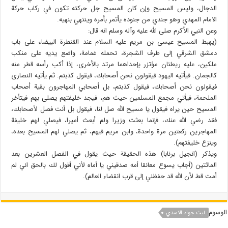
الدجال، وليس المسيح وإن كان المسيح جل حركته تكون في ركاب حركة
الامام المهدي وهو جندي من جنوده يأتمر بأمره وينتهي بنهيه.
وعن النبي الأكرم صلى الله عليه وآله وسلم انه قال:
(يهبط المسيح عيسى بن مريم عليه السلام عند القنطرة البيضاء على باب
دمشق الشرقي إلى طرف الشجرة، تحمله غمامة، واضع يديه على منكب
ملكين، عليه ريطتان مؤتزر بإحداهما مرتد بالأخرى، إذا أكب رأسه قطر منه
كالجمان. فيأتيه اليهود فيقولون نحن أصحابك، فيقول كذبتم. ثم يأتيه النصارى
فيقولون نحن أصحابك، فيقول كذبتم، بل أصحابي المهاجرون بقية أصحاب
الملحمة، فيأتي مجمع المسلمين حيث هم، فيجد خليفتهم يصلى بهم فيتأخر
المسيح حين يراه فيقول يا مسيح الله صل لنا، فيقول بل أنت فصل لأصحابك،
فقد رضي الله عنك، فإنما بعثت وزيرا ولم أبعث أميرا، فيصلي لهم خليفة
المهاجرين ركعتين مرة واحدة، وابن مريم فيهم، ثم يصلي لهم المسيح بعده،
وينزع خليفتهم).
ويذكر (انجيل برنابا) هذه الحقيقة حيث يقول في الفصل العشرين بعد
المائتين (أجاب يسوع معانقا أمه صدقيني يا أماه لأني أقول لك بالحق اني لم
أمت قط لأن الله قد حفظني إلى قرب انقضاء العالم).
الوسوم
ليث جواد الاسدي