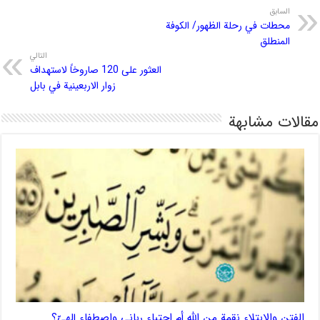
السابق
محطات في رحلة الظهور/ الكوفة
المنطلق
التالي
العثور على 120 صاروخاً لاستهداف
زوار الاربعينية في بابل
مقالات مشابهة
الفتن والابتلاء نقمة من الله أم اجتباء رباني واصطفاء إلهيّ؟