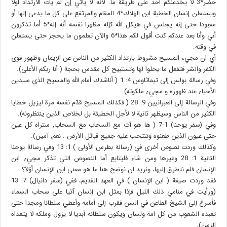
حضر*3 لا يخدعنكم أحد على طريقة ما. لأنه لا يأتي إن لم يأت الارتداد أولا
ويستعلن إنسان الخطية ابن الهلاك*4 المقام والمرتفع على كل ما يدعى إلها أو
معبودا حتى إنه يجلس في هيكل الله كإله مظهرا نفسه أنه إله*5 أما تذكرون
أني وأنا بعد عندكم كنت أقول لكم هذا*6 والآن تعلمون ما يحجز حتى يستعلن
في وقته.
أي ان مجيء المسيح مشروط بارتداد الكثير من الناس عن الإيمان وظهور قوى
الكفر والشر فتفعل ما يحلوا لها وتستبيح كل مقدس بحجة ( أنا ربكم الأعلى).
وفي رسالة بولس إلى تيماثاوس 4: 1 ( أناشدك أمام الله والمسيح الذي سيدين
الأحياء عند ظهوره و مجيء ملكوته).
وفي الرسالة إلى العبرانيين 9: 28 ( فكذلك المسيح قدّم نفسه مرة ليزيل خطايا
الكثير من الناس وسيظهر ثانية لا لأجل الخطيئة بل لخلاص الذين ينتظرونه).
وفي (سفر يوحنا) 1-7 ( ها هو آت مع السحاب مع السحاب, ستراه كل عين
حتى عيون الذين طعنوه وتنتحب عليه جميع قبائل الأرض . نعم, آمين).
وكذلك وردت نصوص أخرى في (رسالة بطرس الأولى ) 1: 13 وفي رسالة يوحنا
الثانية 1: 28 وغيرها ومن شاء فليتابع أما النصوص التي تذكر مجيء ابن
الإنسان فلم نتطرق إليها، ونريد ان نوضح هنا ما هو معنى ابن الإنسان أوّلاً؟
فقد وردت صيغة ( ابن الإنسان ) في العهد القديم، ففي (سفر دانيال) 7: 13
(ورأيت في منامي ذلك الليل فإذا بمثل ابن إنسان آتيا على سحاب السماء
فأسرع إلى الشيخ الطاعن في السن فقرب إلى أمامه وأعطي سلطانا ومجدا حتى
تعبده الشعوب من كل امة ولسان ويكون سلطانه أبديا لا يزول وملكه لا يتعداه
الزمن).