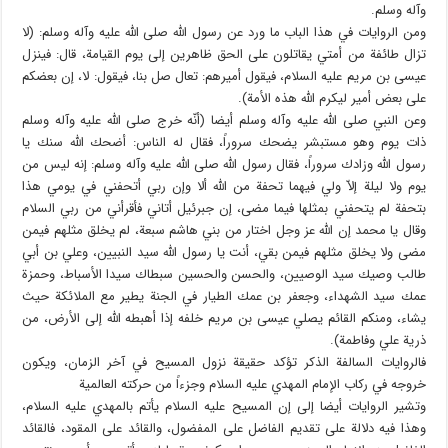
وآله وسلم.
ومن الروايات في هذا الباب ما ورد عن رسول الله صلى الله عليه وآله وسلم: (لا
تزال طائفة من أمتي يقاتلون على الحق ظاهرين إلى يوم القيامة، قال: فينزل
عيسى بن مريم عليه السلام، فيقول أميرهم: تعال صل بنا، فيقول: لا، إن بعضكم
على بعض أمير ليكرم الله هذه الأمة).
وعن النبي صلى الله عليه وآله وسلم أيضا (أنّه خرج صلى الله عليه وآله وسلم
ذات يوم وهو مستبشر يضحك سروراً، فقال له الناس: أضحك الله سنك يا
رسول الله وزادك سروراً، فقال رسول الله صلى الله عليه وآله وسلم: إنه ليس من
يوم ولا ليلة إلاّ ولي فيهما تحفة من الله ألا وإن ربي أتحفني في يومي هذا
بتحفة لم يتحفني بمثلها فيما مضى، إن جبرئيل أتاني فأقرأني من ربي السلام
وقال يا محمد إن الله عز وجل اختار من بني هاشم سبعة، لم يخلق مثلهم فيمن
مضى ولا يخلق مثلهم فيمن بقي، أنت يا رسول الله سيد النبيين، وعلي بن أبي
طالب وصيك سيد الوصيين، والحسن والحسين سبطاك سيدا الأسباط، وحمزة
عمك سيد الشهداء، وجعفر بن عمك الطيار في الجنة يطير مع الملائكة حيث
يشاء، ومنكم القائم يصلي عيسى بن مريم خلفه إذا أهبطه الله إلى الأرض، من
ذرية علي وفاطمة).
فالروايات السالفة الذكر تؤكد حقيقة نزول المسيح في آخر الزمان، ويكون
خروجه في ركاب الإمام المهدي عليه السلام وجزءاً من حركته العالمية
وتشير الروايات أيضا إلى إن المسيح عليه السلام يأتم بالمهدي عليه السلام،
وهذا فيه دلالة على تقديم الفاضل على المفضول، والقائد على المقود، فالقائد