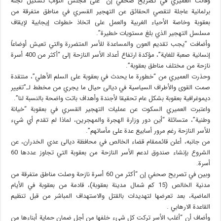
وقالت العميري في تصريح صحفي إن “على مجلس النواب تشكيل لجنة
برلمانية عاجلة لتقصي الحقائق عن التهجير القسري في مناطق متفرقة من
بعقوبة وخاصة الأحياء الغربية والعمل على اتخاذ خطوات إيجابية لإيقاف
مسلسل التهجير الذي بلغ مستويات خطيرة”.
وأضافت “يجب تقديم العون والمساعدة للأسر المتضررة والتي تعيش أوضاعاً
إنسانية صعبة للغاية”، مؤكدة ارتفاع أعداد الأسر النازحة إلى “أكثر من 400 أسرة
نازحة من مختلف مناطق بعقوبة”.
وحذرت العميري من “خطورة ما يحدث في بعقوبة على السلم الأهلي”، منتقدة
صمت القوى والأطراف السياسية في ديالى حيال ما يجري من مخطط لـ”تغيير
ديموغرافية بعقوبة بشكل عام تحقيقا لأجندة وأهداف باتت واضحة بالنسبة لنا”.
واعتبرت العميري السكوت عن عمليات التهجير القسري في بعقوبة “خيانة
وطنية”، متسائلة “أين دور وزارة الهجرة والمهجرين، لماذا لم تقدم أي شيء
للأسر النازحة رغم مرور أسابيع عدة على مأساتهم”.
من جانبه، أعلن قائممقام قضاء الخالص في محافظة ديالى عدي الخدران، عن
الشروع بإنشاء صندوق لدعم الأسر النازحة من بعقوبة التي تجاوز عددها 60
أسرة.
وبين في تصريح صحفي إن “أكثر من 60 أسرة نازحة وصلت مناطق متفرقة من
مدنية الخالص (15 كم شمال مدينة بعقوبة)، قادمة من بعقوبة في الأيام
الماضية، بعد تعرضها لتهديدات بالقتل والاستهداف المباشر من قبل تنظيم
القاعدة الارهابي .
وأضاف أن “أغلب الأسر تركت كل شيء خلفها من أجل ضمان حماية أبناءها من