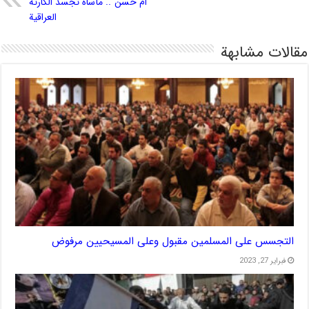
“أم حسن”.. مأساة تجسد الكارثة
العراقية
مقالات مشابهة
التجسس على المسلمين مقبول وعلى المسيحيين مرفوض
فبراير 27, 2023