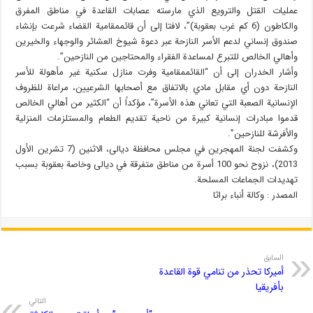
عمليات القتل والترويع الذي مارسته عصابات القاعدة في مناطق المفرق
والكاطون (6 كم غرب بعقوبة)”، لافتا إلى أن قائممقامية القضاء شرعت بإنشاء
صندوق إنساني لدعم الأسر النازحة عبر دعوة شيوخ العشائر والوجهاء والخيرين
وأهالي الخالص للتبرع لمساعدة الفقراء والمحتاجين من النازحين”.
وأشار الخدران إلى أن “القائممقامية وفرت منازل سكنية غير مأهولة للأسر
النازحة دون أي مقابل مادي بالاتفاق مع أصحابها الشرعيين، مراعاة للظروف
الإنسانية الصعبة التي تعاني هذه الأسرة”، مؤكداً أن “الكثير من أهالي الخالص
قدموا مبادرات إنسانية كبيرة من ناحية تقديم الطعام والمستلزمات المنزلية
والأفرشة للنازحين”.
وكشفت لجنة المهجرين في مجلس محافظة ديالى، الاثنين (7 تشرين الأول
2013)، نزوح نحو 100 أسرة من مناطق متفرقة في ديالى وخاصة بعقوبة بسبب
تهديدات الجماعات المسلحة.
المصدر : وکالة أنباء براثا
السابق
أميركا تحذر من تنامي قوة القاعدة
بأفريقيا
التالي