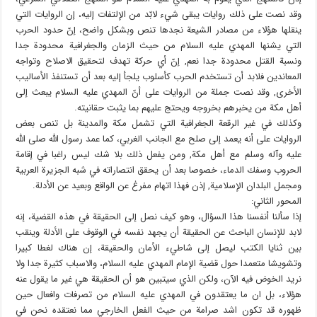
وقد نصت على ذلك روايات يبقى شيء لابّد من الإلتفات إليه، إن الروايات التي
ينقلها هؤلاء من مصادر الشيعة نجدها تنص وبشكل واضح، إنّ حدود الحرب
التي يشنها المهدي عليه السلام من حيث الزمان والجغرافية محدودة جدا
ونسبة القتل محدودة جدا نعم, إنّ أي حركة تهدف لتحقيق الاصلاح وتواجه
المعاندين فلابد أن تستخدم الحرب كأسلوب يلجأ إليه بعد أن تستنفذ الأساليب
الأخرى, وقد نصت جملة من الروايات على أنّ المهدي عليه السلام يبعث إلى
أهل مكة من يخبرهم بخروجه ويحتج عليهم بما يثبت حقانيته.
وكذلك في غير الرقعة الجغرافية التي تشمل مكة والمدينة بل تنص بعض
الروايات على أنه يعمد إلى صلح مع الجانب الغربي، كما عمد رسول الله صلى الله
عليه وآله وسلم مع أهل مكة, ومن يفعل ذلك بلا شك ليس راغبا في إقامة
الحروب وسفك الدماء، خصوصا بعد أن يحقق انتصاراته في شبه الجزيرة العربية
ومجمل البلدان الإسلامية, إذن فهذا اتهام مفرغ عن الواقع وبعيد عن الأدلة.
المحور الثاني:
إذا سألنا أنفسنا هذا السؤال، وهو كيف نصل إلى الحقيقة في هذه القضية، إنه
لابد للإنسان الباحث عن الحقيقة أن يجهد نفسه في الوقوف على الأدلة وينقب
بين ثنايا الكتب ليصل إلى شاطيء الأمان والحقيقة، إن هناك لغطا كبيرا
وتشويشا متعمدا حول قضية الإمام المهدي عليه السلام، والاسباب كثيرة جدا ولا
نريد الخوض فيه الآن، ولكن الذي سيتبين هو أن الحقيقة هي غير ما يقول عنه
هؤلاء، بل ان ما يعتقدون في المهدي عليه السلام من تصرفات وافعال حين
ظهوره قد تكون اشد صرامة من حيث الفعل الخارجي مما نعتقده نحن في