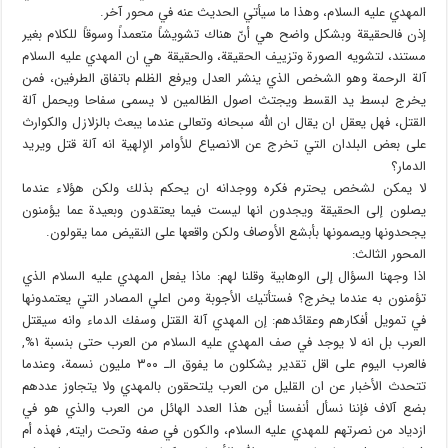
المهدي عليه السلام، وهذا ما سيأتي الحديث عنه في محور آخر.
إذن فالحقيقة وبشكل واضح هي أنّ هناك تشويشاً متعمداً وسوقاً للكلام بغير
مستند، لتشويه الصورة وتزييف الحقيقة، والحقيقة هي ان المهدي عليه السلام
آلة الرحمة وهو الشخص الذي ينشر العدل ويرفع الظلم باتفاق الطرفين، فمن
يخرج لبسط يد القسط ويجتث اصول الظالمين لا يسمى سفاحا ويحمل آلة
القتل، فهل يعقل ان يقال ان الله سبحانه وتعالى عندما يبعث بالزلازل والكوارث
على بعض البلدان التي تخرج عن الانصياع للأوامر الإلهية انه آلة قتل ويريد
الدمار؟
لا يمكن لشخص يحترم فكره ووجدانه ان يحكم بذلك ولكن هؤلاء عندما
يصلون إلى الحقيقة ويجدون انها ليست فيما يعتقدون وبعيدة عما يؤمنون
يجحدونها ويصمونها بأبشع الأوصاف ولكن واقعها على النقيض مما يقولون.
المحور الثالث:
اذا وجهنا السؤال إلى الوهابية وقلنا لهم: ماذا يفعل المهدي عليه السلام الذي
تؤمنون به عندما يخرج؟ فستأتيك الأجوبة ومن اعلي المصادر التي يعتمدونها
في تمويل أفكارهم وعقائدهم: إن المهدي آلة القتل وسفك الدماء وانه سيقتل
العرب بل انه لا يوجد في صف المهدي عليه السلام من العرب حتى بنسبة ١%,
فالعرب اليوم على اقل تقدير يشكلون ما يفوق الـ ٣٠٠ مليون نسمة، وعندما
تتحدث الأخبار عن ان القليل من العرب يلتحقون بالمهدي ولا يتجاوز عددهم
بضع آلاف فإننا نسأل أنفسنا أين هذا العدد الهائل من العرب والذي هو في
ازدياد من نصرتهم للمهدي عليه السلام، والكون في صفه وتحت رايته, فهذه أم