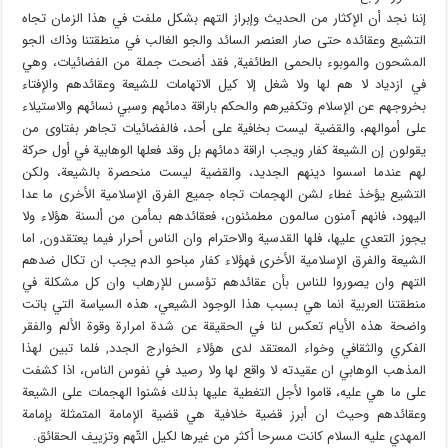
إننا نجد أن الإكثار من الحديث وإبراز التهم بشكل ملفت في هذا الزمان تجاه
التشيع وعقائده حتى صار العنصر السائد والجو الغالب في منطقتنا وذاك الجو
المشحون والموبوء بالحمى الطائفية, فقد أضحت جملة من الفضائيات، وهي
في ازدياد لا هم لها ولا شغل إلا كيل الاتهامات للشيعة وعقائدهم والإفتاء
بخروجهم عن الإسلام وتكفيرهم والحكم باراقة دمائهم وسبي نسائهم والاستيلاء
على أموالهم، والقضية ليست بخافية على أحد، فالفضائيات تجاهر بفتاوى من
يقولون إن الشيعة كفار ويجب اراقة دمائهم بل وقد فعلها الوهابية في أول حركة
لهم عندما اسسوا دينهم الجديد، والقضية ليست منحصرة بالشيعة، ولكن
التشيع يؤخذ غطاء لشن الهجمات تجاه جميع الفرق الإسلامية الأخرى ما عدا
اليهود، فانهم آمنون سالمون مطمئنون، فعقائدهم بمأمن من ألسنة هؤلاء ولا
يجوز التعدي عليها، فلها القدسية والاحترام وان الناس أحرار فيما يعتقدون, اما
الشيعة والفرق الإسلامية الأخرى فهؤلاء كفار مباحو الدم يجب ان تكال ضدهم
التهم وان يصوروا للناس بأن عقائدهم تؤسس للإرهاب وان كل مشكلة في
منطقتنا العربية انما هي بسبب هذا الوجود الشيعي، هذه السياسة التي باتت
واضحة هذه الأيام تعكس لنا في الحقيقة عن شدة امرارة وقوة الألم والفقر
الفكري والثقافي وخواء المعتقد لدى هؤلاء الخوارج الجدد, فلما تبين لهذا
المذهب الوهابي ان عقيدته لا واقع لها ولا رصيد في نفوس الناس، اذا كشفت
على ما هي عليه، قاموا لأجل التغطية عليها بذلك فشنوا الهجمات على الشيعة
وعقائدهم وحيث ان أبرز قضية خلافية هي قضية الإمامة المتمثلة بإمامة
المهدي عليه السلام كانت مسرحا أكثر من غيرها لكيل التّهم وتزييف الحقائق.