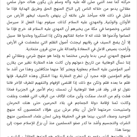
حركته كما عمد النبي صلى الله عليه وآله وسلم بان يكون هناك حوار سلمي
عقلائي يدعو من خلاله الناس إلى اتباع المنهج الحق وطريق الهداية فإذا ما
فشل في ذلك فانه سيأخذ على عاتقه أن ينهض بالسيف ليطهر الأرض من
الأوثان والوثنية, والمهدي عليه السلام كذلك سيقوم بهذا الفعل اذ سيرسل
للناس وخصوصا في مكة من يخبرهم أن المهدي عليه السلام قد خرج فإذا ما
انصاعوا وأذعنوا فلا شك انه لا حاجة لقتالهم ولكن إذا استكبروا وعاندوا فلا سبيل
إلا أنْ يضع السيف في رقابهم ليجتث أصول الظلم التي عشعشت في الأرض
وأزاحت بصيص الامل في السعادة والعدالة على مدى قرون متمادية.
فمنهج المهدي ليس بدعا وليس مختصا به وإنما هو منهج شرعي وعقلائي ثم
إننا نسأل الوهابية عن تاريخ دعوتهم وان كانت هذه المقارنة نظير من يقارن
أمير المؤمنين عليه السلام بمعاوية ويعتبر كلاً منهما متكافئين وهذا من أشد ما
يؤلم المؤمنين فإنه مجرد أن تطرح المقارنة بهذا الشكل وهذه الكيفية، فإنها
ظلم ما بعده ظلم ولكن مع ذلك إذا اقتضى الإفهام والتفهيم للطرف الآخر فاننا
نقول لو قدر وقد قدر فعلا للوهابية أن تمسك زمام الأمور في الجزيرة فماذا
فعلت وكم من الدماء سفكت وأين مئات الآلاف من الرقاب التي قطعت وعلقت
وكانت ثمنا لإقامة دولة الجماجم في بلاد الحرمين حتى هتك الحرمان
واستبيحت حرمتهما لأجل أن يقام عرش يرى هؤلاء المتعصبون أنه منهج
التوحيد وصفاء الدين، بينما هو في الحقيقة وعلى لسان علماء المسلمين منهج
الشرك والتجسيم وأشد ما كدر صفو المسلمين منذ أن بزغ للإسلام صوت إلى
يومنا هذا.
إذن فالمنهج الذي يقوم به المهدي عليه السلام هو المنهج العقلائي الشرعي،