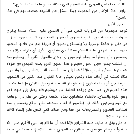
الثالث: ماذا يفعل المهدي عليه السلام الذي يعتقد به الوهابية عندما يخرج؟
الرابع: لماذا الإكثار من الحديث بهذا الشكل عن الشيعة ومعتقداتهم في هذا
الزمان؟
المحور الأول:
توجد مجموعة من الروايات تنص على أن المهدي عليه السلام عندما يخرج
سيواجه مجموعة من الذين يسمون أنفسهم بالمسلمين لا يخضعون لميزان
من عقل أو حكمة أو دراية ولا يتمسكون بمنهج أو طريقة يتم من خلالها التحاور
معهم, فلابد للمهدي عليه السلام حينئذ من خيارين، الأول أن يترك هؤلاء وما
يعتقدون وأن يفعلوا ما يحلو لهم دون أي رادع, والخيار الثاني أن يقاتلهم بعد
أن فشلت جميع سبل الحوار معهم و هذا المنهج الذي يتبعه المهدي مع هؤلاء
هو منهج عقلائي شرعي، فإذا ذهبنا إلى سنن العقلاء التي يتعاملون بها ولنضرب
مثالا نعيشه في أزماننا هذه ونحن نعيش حالة الغليان عند الكثير من الشعوب
العربية فإن أول ما يلجئون إليه هو طريقة سلمية وحوار عقلائي فإذا ما فشلت
هذه الطرق في اخذ الحق وإزاحة الظلمة من عروشهم فانه يصار إلى منهج آخر
وهو القوة والسلاح, فالعقلاء يتعاملون بهذه الكيفية وحتى في عقر دار الوهابية
مع أنهم يسوقون لذلك في إعلامهم إلا اننا لا نجدهم على الواقع يتعاملون معه
فتشاهد الفتاوى والتصريحات من هنا ومن هناك التي تنص على إقصاء الآخر
إبتداء بالسلاح.
اما على وفق ما سارت عليه الشرائع فإننا نجد أن ما قام به النبي الأكرم صلى الله
عليه وآله وسلم هو عين ما سيقوم به المهدي عليه السلام إذ سيعمد في بداية