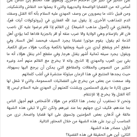
على التأثير في كثير من الأحكام الأخرى, ويسوق هذا الحكم إلى الناس على
أساس انه من القضايا الواضحة والبديهية والتي لا يصلها حد النقاش والتشكيك,
ومن قبيل ذلك ما يصورون عن وصف المهدي عليه السلام بأنه آلة القتل وسفك
الدم للمذاهب الأخرى, إذ يقول عبد الله الغفاري في (بروتوكولات آيات قم)،
والقفاري في (أصول مذهب الشيعة): إن القائم إذا قام عرضوا عليه كل ناصب
فان اقر بالإسلام وهي الولاية والا ضرب عنقه أو اقر بالجزية فاداها كما يؤدي أهل
الذمة ثم يقول: يقوم موتورا غضبانا يجرد السيف فيحصد أهل السنة, وفي
مقطع آخر ويقطع أيدي بني شيبة ويعلقها بالكعبة ويكتب هؤلاء سراق الكعبة,
ويقول: يجرد سيفه ثمانية أشهر يقتل هرجا, وفي مقطع آخر ينقل هؤلاء أنه ما
بقي بين العرب والمهدي إلا الذبح, وانه لا يخرج مع القائم منهم أحد وغيره
الكثير من النصوص والمقالات والمقاطع التي يمكن أن يرجع اليها بسهولة،
حيث يجدها المتتبع في هذا الزمان مبثوثة منتشرة في أغلب كلماتهم.
وقد سمعت من بعض من يخرج على الفضائيات المسمومة، والتي لا شغل لها
سوى إثارة ما يفرق المسلمين ويشتت كلمتهم أن المهدي عليه السلام ليس إلا
آلة القتل ولا يخرج إلا للإنتقام.
ونحن لا نستغرب أن يصدر هذا الكلام من هؤلاء الأشخاص فهم أجهل الناس
بما عندهم، فكيف ترى جهلهم بما عند غيرهم, ولكن لكي لا تبقى هذه الشبهة
عالقة في أذهان بعض المؤمنين وتسوق على انها قضايا واضحة, نرى من
المناسب أن يرد على هذه الشبهة من خلال المحاور التالية:
الأول: مصادر هذه الشبهة.
الثاني: أين هي الحقيقة في هذه القضية؟