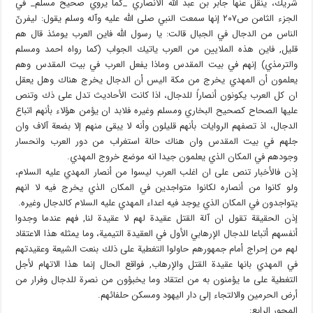
شريك، ينقل عنها جابر بن عبد الله الأنصاري _كما يروي صحيح مسلم_ في
الجزء الثامن ص٢٠٧ إنها سمعت النبي صلى الله عليه وآله وسلم يقول: ليفرنّ
الناس من الدجال في الجبال قالت: يا رسول الله فاين العرب يومئذ قال هم
قليل, فاين هذه الملايين من العرب ياتيك الجواب (كما رواه احمد ومسلم
والترمذي) إنهم في بيت المقدس وماذا يفعل العرب في بيت المقدس وهم
يعلمون أن المهدي يخرج من مكة اليس أن الدجال يخرج هناك وهل يعقل
ان كل العرب يكونون أنصاراً للدجال، اذا كانت الأحاديث تدل على ذك وتنص
عليها الصحاح كصحيح البخاري ومسلم وغيره فلابد ان يؤمن هؤلاء بأنهم اتباع
الدجال، اذ تصفهم الروايات بأنهم قليلون وأنه لا يبقى منهم إلا بضعة آلاف وان
جلهم في بيت المقدس وان هناك حالة استغراب من دور العرب وانحسار
وجودهم في المكان الذي يعلمون جيدا انه موضع خروج المهدي.
إذن فالأخبار تنص على ان اغلب العرب ليسوا من أنصار المهدي عليه السلام،
ولو كانوا من أنصاره لكانوا متواجدين في المكان الذي يخرج فيه لا انهم
يتواجدون في المكان الذي يوجد فيه اعداء المهدي عليه السلام كالدجال وغيره.
إذن الحقيقة تقول ان آلة القتل عقيدة لهم لا عقيدة لنا, فهم عندما وجدوا
أنفسهم أتباعا للدجال الإرهابي الأول في العقيدة التيمية، وما يمثله هذا الاعتقاد
لهم من إحراج أمام جمهورهم حاولوا التغطية على ذلك بنعت الشيعة وعقيدتهم
في المهدي بانها عقيدة القتل والإرهاب, فواقع الحال إنما هذا الاتهام لأجل
التغطية على ما يؤمنون به من اعتقاد وما يخبؤون من نصرة للدجال وفرار من
أرض الحرمين والالتجاء إلى دار اليهود ومسكن حلفائهم.
المحور الرابع: