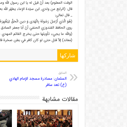
الوقت المعلوم) بعد أنْ قيل له يا ابن رسول الله وم
قال: (الرابع من ولدي, ابن سيّدة الإماء يطهّر الل
_ قال تعالى:
(هُوَ الَّذي أَرْسَلَ رَسُولَهُ بِالْهُدى‏ وَ دينِ الْحَقِّ لِيُظْهِرَه
روى الحافظ القندوزي الحنفي أنّ أبا جعفر الصادق 
(والله ما يجيء تأويلها حتى يخرج القائم المهدي عل
(معاند) إلاّ قتل حتى لو كان كافر في بطن صخرة ق
شاركها
السابق
السلمان: مصادرة مسجد الإمام الهادي
(ع) تعد سافر
مقالات مشابهة