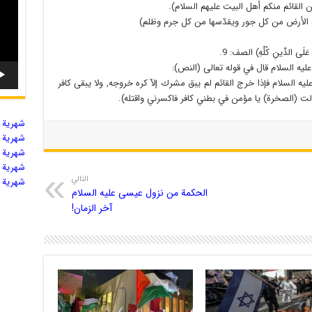
ن القائم منكم أهل البيت عليهم السلام).
ه به الأرض من كل جور ويقدّسها من كل جرم وظلم)
ُ عَلَى الدِّينِ كُلِّهِ) الصف: 9.
عليه السلام قال في قوله تعالى (النص):
يه السلام فإذا خرج القائم لم يبق مشرك إلاّ كره خروجه, ولا يبقى كافر
الت (الصخرة) يا مؤمن في بطني كافر فاكسرني واقتله).
شهریة ال
شهریة ال
شهریة ال
شهریة ال
التالي
شهریة ال
الحكمة من نزول عيسى عليه السلام
آخر الزمان!