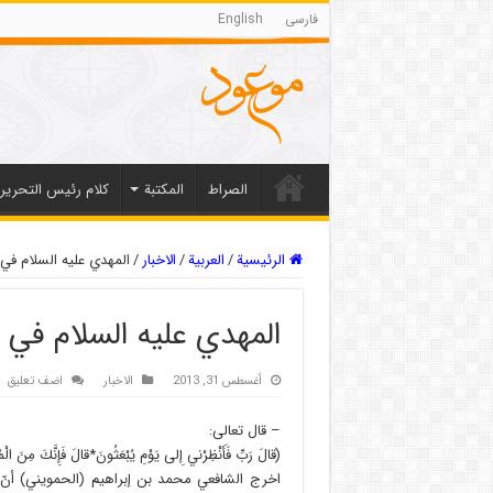
فارسی
English
الصراط
المکتبة
كلام رئيس التحرير
الرئيسية
/
العربیة
/
الاخبار
/
المهدي عليه السلام في 
المهدي عليه السلام في ا
أغسطس 31, 2013
الاخبار
اضف تعليق
– قال تعالى:
(قالَ رَبِّ فَأَنْظِرْني‏ إِلى‏ يَوْمِ يُبْعَثُونَ*قالَ فَإِنَّكَ مِنَ الْم
اخرج الشافعي محمد بن إبراهيم (الحمويني) أنّ 