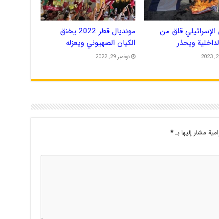
الإسرائيلي قلق من
مونديال قطر 2022 يخنق
الداخلية ويحذر
الكيان الصهيوني ويعزله
نوفمبر 29, 2022
امية مشار إليها بـ
*