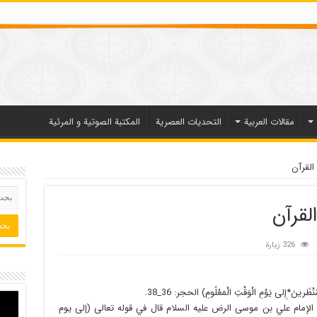
مقالات العربیة
التحديات العصرية
المكتبة الصوتية و المرئية
القرآن
لقرآن
326 زيارة
ُنْظَرينَ*إِلى‏ يَوْمِ الْوَقْتِ الْمَعْلُومِ) الحجر: 36_38.
الإمام علي بن موسى الرض عليه السلام قال في قوله تعالى (إلى يوم