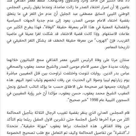
35 عاما الكثير من الاخذ والرد والدعاوى والاتهامات. سقط معمر القذافي منذ
عامين إلا أن اسرار اختفاء الصدر ما زالت صامدة، وعندما يقول رئيس المجلس
الوطني الليبي السابق مصطفى عبد الجليل أنّ عدم حل اللغز في ما يتعلق
بقضية اختفاء الامام موسى الصدر، يعود إلى عدم جدية الجهات السياسية
والقضائية المعنية في هذا الأمر بمعرفة حقيقة “الوفاة”، فهذا يطرح الكثير من
علامات الاستفهام. وإذا كانت قضية الاختفاء قد شكلت لغزا عميقا في ماضينا
القريب، فإنّ “الهروب” من معرفة حقيقة الخطف قد يشكل اللغز الحقيقي في
تاريخنا المعاصر.
سنتان مرتا على وفاة الرئيس الليبي معمر القذافي سمع اللبنانيون خلالهما
روايات عديدة حول مصير الامام موسى الصدر والشيخ محمد يعقوب والصحافي
عباس بدر الدين. روايات تنوعت واختلفت تراوحت بين قتل المغيبين مباشرة
يوم زيارتهم ليبيا وصولا الى الحديث عن رفات تخصهم وثياب تعود اليهم. هذه
الروايات جميعها غير صحيحة على الاطلاق حسب ما يؤكد النائب السابق ونجل
المغيب الشيخ محمد يعقوب، حسن يعقوب، مؤكدا أنّ خبر رؤية المغيبين في
السجون الليبية عام 1998 “خبر صحيح”.
قام المجلس العدلي الذي ينظر بقضية تغييب الرجال الثلاثة بتأجيل المحاكمة
اكثر من مرة آخرها تأجيل الجلسة حتى تشرين الاول المقبل ريثما يتم التأكد
من وفاة القذافي. هذه الجلسات يراها يعقوب “مهزلة حقيقية”، متحدثا
لـ”النشرة” عن تفاصيل المحاكمة وكيف تم التعامل مع طلب تصحيح الخصومة