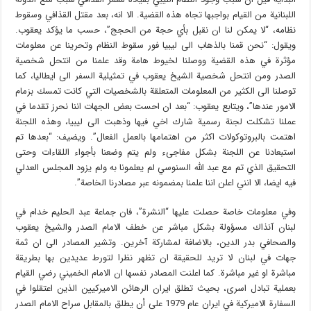
اللبنانية من القيام بواجبها تجاه هذه القضية. الا انه، بعد مقتل القذافي وسقوط
نظامه، “لا يمكن لنا ان نقبل بأي حجة من الحجج”، حسب ما يؤكد يعقوب.
ويقول: “نحن قمنا بالذهاب الى ليبيا فور سقوط النظام وتحرينا عن معلومات
مؤثرة في هذه القضية ووصلنا لخيوط هامة وقد علمنا من انتحل شخصية
الصدر ومن انتحل شخصية الشيخ يعقوب في تمثيلية السفر الى ايطاليا، كما
توصلنا الى الكثير من المعلومات المتعلقة بالشخصيات التي كانت تمسك بزمام
الامور عندها”، ويتابع يعقوب: “بعد ان احست بعض الجهات اننا نحرز تقدما في
عملنا تشكلت لجنة رسمية شارك اخي فيها وذهبت الى ليبيا، وهذه اللجنة
اهتمت بالبروتوكولات اكثر من اهتمامها بالعمل الفعال”. ويضيف: “بعدها تم
استبعادنا عن اللجنة بشكل مفاجىء ولم يتم وضعنا بأجواء اللقاءات وحتى
التحقيق الذي تم مع عبد الله السنوسي لم يعلمونا به ولم يزود المجلس العدلي
فيه ايضا، الا انني اعلن اننا علمنا بمضمونه عبر مصادرنا الخاصة”.
وفي معلومات خاصة حصلت عليها “النشرة”، فان جماعة عبد الحليم خدام في
لبنان آنذاك مسؤولة بشكل مباشر عن خطف الامام الصدر والشيخ يعقوب
والصحافي بدر الدين، بالاضافة لمشاركة آخرين. وتشير المصادر الى ان ثمة
جهات في لبنان لا تريد للحقيقة ان تظهر نظرا لتورط عديدين بها بطريقة
مباشرة او غير مباشرة. كما اعلنت المصادر نفسها ان الامام الخميني رضي القيام
بعملية تبادل اسرى، بحيث تطلق ايران الرهائن الاميركيين الذين اعتقلوا في
السفارة الاميركية في ايران عام 1979 على أن يطلق بالمقابل سراح الامام الصدر