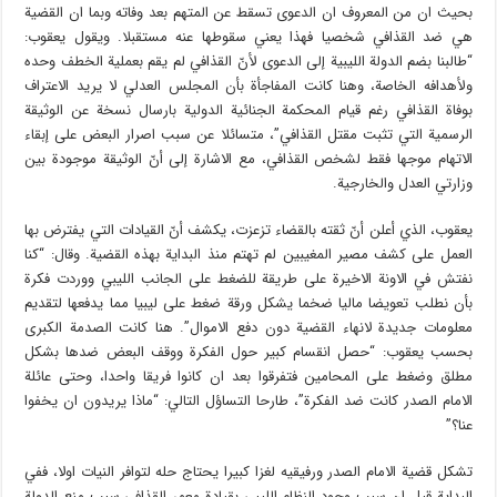
بحيث ان من المعروف ان الدعوى تسقط عن المتهم بعد وفاته وبما ان القضية
هي ضد القذافي شخصيا فهذا يعني سقوطها عنه مستقبلا. ويقول يعقوب:
“طالبنا بضم الدولة الليبية إلى الدعوى لأنّ القذافي لم يقم بعملية الخطف وحده
ولأهدافه الخاصة، وهنا كانت المفاجأة بأن المجلس العدلي لا يريد الاعتراف
بوفاة القذافي رغم قيام المحكمة الجنائية الدولية بارسال نسخة عن الوثيقة
الرسمية التي تثبت مقتل القذافي”، متسائلا عن سبب اصرار البعض على إبقاء
الاتهام موجها فقط لشخص القذافي، مع الاشارة إلى أنّ الوثيقة موجودة بين
وزارتي العدل والخارجية.
يعقوب، الذي أعلن أنّ ثقته بالقضاء تزعزت، يكشف أنّ القيادات التي يفترض بها
العمل على كشف مصير المغيبين لم تهتم منذ البداية بهذه القضية. وقال: “كنا
نفتش في الاونة الاخيرة على طريقة للضغط على الجانب الليبي ووردت فكرة
بأن نطلب تعويضا ماليا ضخما يشكل ورقة ضغط على ليبيا مما يدفعها لتقديم
معلومات جديدة لانهاء القضية دون دفع الاموال”. هنا كانت الصدمة الكبرى
بحسب يعقوب: “حصل انقسام كبير حول الفكرة ووقف البعض ضدها بشكل
مطلق وضغط على المحامين فتفرقوا بعد ان كانوا فريقا واحدا، وحتى عائلة
الامام الصدر كانت ضد الفكرة”، طارحا التساؤل التالي: “ماذا يريدون ان يخفوا
عنا؟”
تشكل قضية الامام الصدر ورفيقيه لغزا كبيرا يحتاج حله لتوافر النيات اولا، ففي
البداية قيل ان سبب وجود النظام الليبي بقيادة معمر القذافي سبب منع الدولة