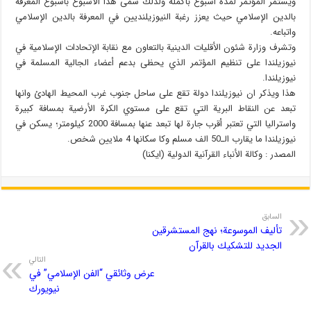
ويستمر المؤتمر لمدة أسبوع بأكمله ولذلك سمى هذا الأسبوع بأسبوع المعرفة
بالدين الإسلامي حيث يعزز رغبة النيوزيلنديين في المعرفة بالدين الإسلامي
واتباعه.
وتشرف وزارة شئون الأقليات الدينية بالتعاون مع نقابة الإتحادات الإسلامية في
نيوزيلندا على تنظيم المؤتمر الذي يحظى بدعم أعضاء الجالية المسلمة في
نيوزيلندا.
هذا ويذكر ان نيوزيلندا دولة تقع على ساحل جنوب غرب المحيط الهادئ وانها
تبعد عن النقاط البرية التي تقع على مستوي الكرة الأرضية بمسافة كبيرة
واستراليا التي تعتبر أقرب جارة لها تبعد عنها بمسافة 2000 كيلومتر؛ يسكن في
نيوزيلندا ما يقارب الـ50 الف مسلم وكا سكانها 4 ملايين شخص.
المصدر : وكالة الأنباء القرآنية الدولية (ايكنا)
السابق
تأليف الموسوعة؛ نهج المستشرقين
الجديد للتشكيك بالقرآن
التالي
عرض وثائقي “الفن الإسلامي” في
نيويورك