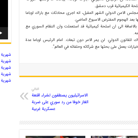
لحة الكيميائية قرب دمشق.
مجلس الامن الدولي الشهر المقبل، انه اجرى محادثات مع باراك اوباما
 بعد الهجوم المفترض الاسبوع الماضي.
بالاضافة الى ان اسلحة كيميائية قد استعملت وان النظام السوري مع
ه.
هاك للقانون الدولي. لن يمر الامر دون تبعات. امام الرئيس اوباما عدة
يارات يعمل على بحثها مع شركائه وحلفائه في العالم”.
شهریة ال
شهریة ال
شهریة ال
شهریة ال
شهریة ال
التالي
الاسرائيليون يصطفون لشراء اقنعة
الغاز خوفا من رد سوري على ضربة
عسكرية غربية