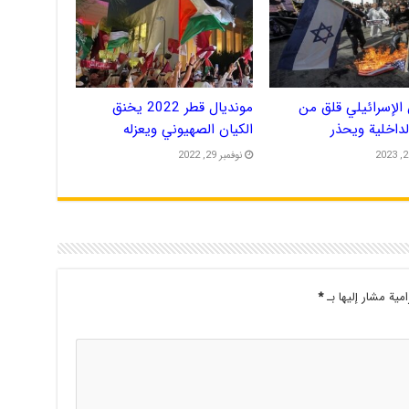
الإسرائيلي قلق من
مونديال قطر 2022 يخنق
الداخلية ويحذر
الكيان الصهيوني ويعزله
نوفمبر 29, 2022
امية مشار إليها بـ
*