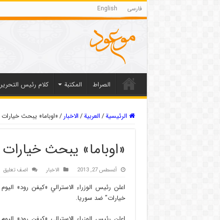
فارسی
English
الصراط
المکتبة
كلام رئيس التحرير
الرئيسية
/
العربیة
/
الاخبار
/
«اوباما» يبحث خيارات 
«اوباما» يبحث خيارات 
أغسطس 27, 2013
الاخبار
اضف تعليق
اعلن رئيس الوزراء الاسترالي «كيفن رود» اليوم 
خيارات” ضد سوريا.
اعلن رئيس الوزراء الاسترالي «كيفن رود» اليوم 