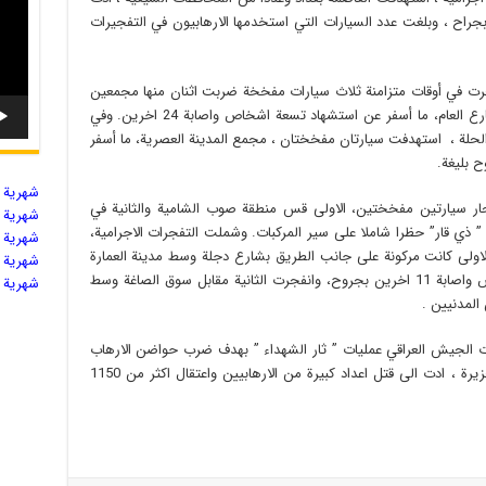
41 شخصا واصابة نحو 100 اخرين بجراح ، وبلغت عدد السيارات التي استخدمها الارهابيون في التفجيرات
فجرت في أوقات متزامنة ثلاث سيارات مفخخة ضربت اثنان منها مجمعين
تجاريين وسط المدينة والثالثة انفجرت وسط الشارع العام، ما أسفر عن استشهاد تسعة اشخاص واصابة 24 اخرين. وفي
لحلة ، استهدفت سيارتان مفخختان ، مجمع المدينة العصرية، ما أسفر
شهریة ال
اص وأصيب 19 اخرون بانفجار سيارتين مفخختين، الاولى قس منطقة صوب الشامية والثانية في
شهریة ال
 ذي قار” حظرا شاملا على سير المركبات. وشملت التفجرات الاجرامية،
شهریة ال
لاولى كانت مركونة على جانب الطريق بشارع دجلة وسط مدينة العمارة
شهریة ال
بمحافظة ميسان، ما أسفر عن استشهاد 4 اشخاص واصابة 11 اخرين بجروح، وانفجرت الثانية مقابل سوق الصاغة وسط
شهریة ال
وات الجيش العراقي عمليات ” ثار الشهداء ” بهدف ضرب حواضن الارهاب
سواء في مناطق ” حزام بغداد ” او في مناطق الجزيرة ، ادت الى قتل اعداد كبيرة من الارهابيين واعتقال اكثر من 1150