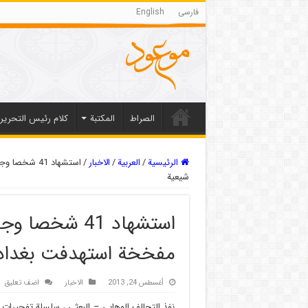
فارسی
English
الصراط
المکتبة
كلام رئيس التحرير
الرئيسية
/
العربیة
/
الاخبار
/
شيعية
مفخخة استهدفت بغداد
أغسطس 24, 2013
الاخبار
اضف تعليق
نفذ التحالف الوهابي – البعثي ، سلسلة تفجيرات 