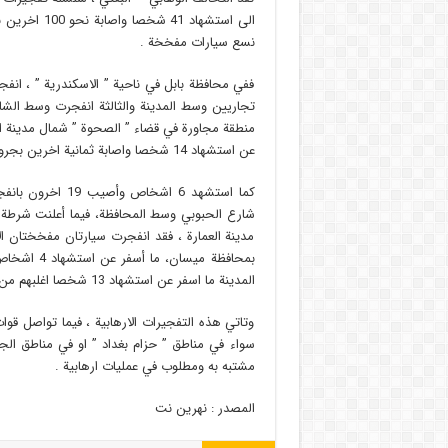
الى استشهاد 
نسع سيارات مفخخة .
ففي محافظة بابل في ناحية ” الاسكندرية ” ، ان
منطقة مجاورة في قضاء ” الصحوة ” شمال مدينة ا
عن استشهاد 14 شخصا واصابة ثمانية اخرين بجروح بليغة.
كما استشهد 6 اشخ
شارع الحبوبي وسط المحافظة، فيما أعلنت شرطة ”
مدينة العمارة ، فقد انفجرت سيارتان مفخختان ا
المدينة ما اسفر عن استشهاد 13 شخصا اغلبهم من المدنيين .
وتاتي هذه التفجيرات الارهابية ، فيما تواصل ق
مشتبه به ومطلوب في عمليات ارهابية .
المصدر : نهرین نت