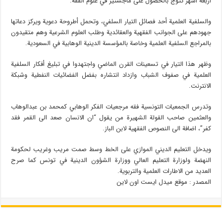
اربعة اشهر تتوج بالحصول على ماجستير في علوم الفقه.
والسلفية العلمية أحد فصائل التيار السلفي، وتحمل أطروحة دعوية ويركز دعاتها
جهودهم على الجوانب الفقهية والعقائدية وطلب العلوم الشرعية وهم متقيدون
بالمراجع السلفية العلمية وخاصة بالمؤسسة الدينية الوهابية في السعودية.
وظهر هذا التيار في تسعينات القرن الماضي واجتهدوا في تبليغ أفكار السلفية
العلمية في صفوف الشباب وازداد انتشاره بفضل الفضائيات النفطية وشبكة
الانترنت.
وتدرس الجمعيات التونسية فقه مرجعيات الفكر الوهابي كمحمد بن عبدالوهاب
والعثمين صاحب القولة الشهيرة من يقول “ان الانسان صعد الى القمر فقد
كفر”، اضافة الى النصوص الفقهية لابن الباز.
ويدخل التعليم الديني الموازي على الخط وسط صمت مريب وغريب لحكومة
النهضة ولوزارة التعليم العالي ووزارة الشؤون الدينية في تونس كما صرح
العديد من الاطارات العلمية والتربوية.
المصدر : موقع میدل ایست اون لاین