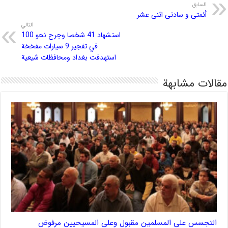
السابق
أئمتی و سادتی اثنی عشر
التالي
استشهاد 41 شخصا وجرح نحو 100
في تفجير 9 سيارات مفخخة
استهدفت بغداد ومحافظات شيعية
مقالات مشابهة
التجسس على المسلمين مقبول وعلى المسيحيين مرفوض