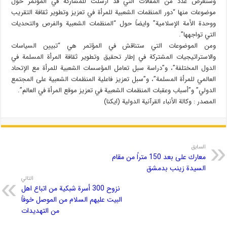
وستعرض عدد من المقالات التي قد ارسلت للمشاركة في المؤتمر حول
موضوعات منها “دور المنظمات الشعبية للمرأة في تعزيز وتطوير ثقافة التقريب
ووحدة الأمة الإسلامية” وايضاً حول “المنظمات الشعبية والفرص والتحديات
التي تواجهها”.
ومن الموضوعات التي ستناقش في المؤتمر هي “تبيين السياسات
والاستراتيجيات المشتركة في إطار تحقيق وتطوير ثقافة المرأة المسلمة في
الدول المختلفة”، و”دراسة سبل تعامل المؤسسات الشعبية للمرأة مع الإتحاد
العالمي للمرأة المسلمة”، و”سبل تعزيز فاعلية المنظمات الشعبية على المجتمع
الدولي” و”أسباب وعقبات المنظمات الشعبية في تعزيز موقع المرأة في العالم”.
المصدر : وكالة الأنباء القرآنية الدولية (ايكنا)
السابق
معارك على بعد 150 متراً من مقام
السيدة زينب بدمشق
التالي
نزوح 300 أسرة شبكية من اتباع اهل
البيت عليهم السلام من الموصل خوفاً
من التهديدات