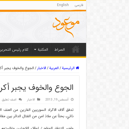
فارسی
English
الصراط
المکتبة
كلام رئيس التحرير
الرئيسية
/
العربیة
/
الاخبار
/
الجوع والخوف يجبر أكرا
الجوع والخوف يجبر أكراد
أغسطس 19, 2013
الاخبار
اضف تعليق
تدفق آلاف الاكراد السوريين الفارين من العنف 
ذاتي، بحثاً عن ملاذ امن من القتال الدائر بين مقا
واجبر التدفق المفاجئ لهؤلاء اللاجئين وغالبيتهم 