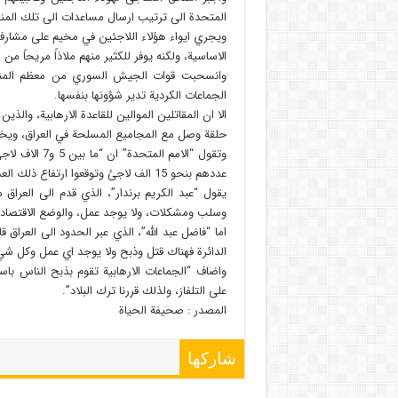
المتحدة الى ترتيب ارسال مساعدات الى تلك المن
ويجري ايواء هؤلاء اللاجئين في مخيم على مشارف ار
الاساسية، ولكنه يوفر للكثير منهم ملاذاً مريحاً م
وانسحبت قوات الجيش السوري من معظم المناطق 
الجماعات الكردية تدير شؤونها بنفسها.
الا ان المقاتلين الموالين للقاعدة الارهابية، والذي
حلقة وصل مع المجاميع المسلحة في العراق، ويخوضون
وتقول “الامم ا
عددهم بنحو 15 الف لاجئ وتوقعوا ارتفاع ذلك العدد.
يقول “عبد الكريم برندار”، الذي قدم الى العراق 
وسلب ومشكلات، ولا يوجد عمل، والوضع الاقتصادي من
اما “فاضل عبد الله”، الذي عبر الحدود الى العراق 
الدائرة فهناك قتل وذبح ولا يوجد اي عمل وكل شي
واضاف “الجماعات الارهابية تقوم بذبح الناس با
على التلفاز، ولذلك قررنا ترك البلاد”.
المصدر : صحیفة الحیاة
شاركها