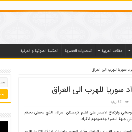
مقالات العربیة
التحديات العصرية
المكتبة الصوتية و المرئية
د سوريا للهرب الى العراق
 سوريا للهرب الى العراق
321 زيارة
الوحشي وارتفاع الاسعار على اقليم كردستان العراق، الذي يحظى بحكم
تلي جبهة النصرة وخصومهم الاكراد.
العظمى من النساء والاطفال وكبار السن، منظمات الاغاثة التابعة للامم