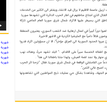
طقة.
بيل عاصمة الاقليم لا يزال قيد الانشاء ويفتقر الى الكثير من الخدمات
ن القتال الذي اجتاح مناطقهم في اطار الحرب الدائرة التي تشهدها سوريا.
التي يسيطر عليها الاكراد شمال شرق سوريا العام الماضي تاركة
ن لعبوا دوراً كبيراً في اعمال ارهابية ضد الشعب السوري، يعتبرون المنطقة
 قتالاً دامياً مع المليشيا الكردية في الاشهر الاخيرة.
لمتحدة” ان “ما بين 5 و7 الاف لاجئ عبروا الحدود السورية الى العراق مؤخراً”، الا ان مسؤولين اكراد قدروا
شهریة ال
شهریة ال
مع اطفاله الخمسة سيراً على الاقدام، :” البلد تشهد حرباً، وهناك نهب
شهریة ال
هار ولا نجد لقمة العيش، ولهذا جئنا باطفالنا الى هنا” .
شهریة ال
قادماً من القامشلي الواقعة في شمال شرق سوريا، فقال “نزحنا اثر الحرب
شهریة ال
ء اصبح غالي الثمن”.
سم الجهاد، وشاهدنا بشكل حي عمليات ذبح المواطنين التي تشاهدونها