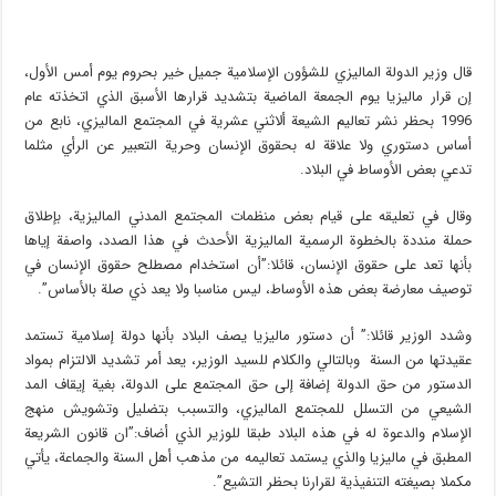
قال وزير الدولة الماليزي للشؤون الإسلامية جميل خير بحروم يوم أمس الأول،
إن قرار ماليزيا يوم الجمعة الماضية بتشديد قرارها الأسبق الذي اتخذته عام
1996 بحظر نشر تعاليم الشيعة ألاثني عشرية في المجتمع الماليزي، نابع من
أساس دستوري ولا علاقة له بحقوق الإنسان وحرية التعبير عن الرأي مثلما
تدعي بعض الأوساط في البلاد.
وقال في تعليقه على قيام بعض منظمات المجتمع المدني الماليزية، بإطلاق
حملة منددة بالخطوة الرسمية الماليزية الأحدث في هذا الصدد، واصفة إياها
بأنها تعد على حقوق الإنسان، قائلا:”أن استخدام مصطلح حقوق الإنسان في
توصيف معارضة بعض هذه الأوساط، ليس مناسبا ولا يعد ذي صلة بالأساس”.
وشدد الوزير قائلا:” أن دستور ماليزيا يصف البلاد بأنها دولة إسلامية تستمد
عقيدتها من السنة وبالتالي والكلام للسيد الوزير، يعد أمر تشديد الالتزام بمواد
الدستور من حق الدولة إضافة إلى حق المجتمع على الدولة، بغية إيقاف المد
الشيعي من التسلل للمجتمع الماليزي، والتسبب بتضليل وتشويش منهج
الإسلام والدعوة له في هذه البلاد طبقا للوزير الذي أضاف:”ان قانون الشريعة
المطبق في ماليزيا والذي يستمد تعاليمه من مذهب أهل السنة والجماعة، يأتي
مكملا بصيغته التنفيذية لقرارنا بحظر التشيع”.