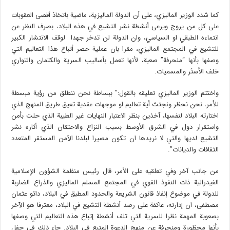
كما شدد الوزير الماليزي، على أن الدولة الماليزية، ماضية باتخاذ أقصى العقوبات
على كل من يروج ويرعى أنشطة نشر التشيع في هذه البلاد، بصرف النظر عن
انتماءه الطبقي او السياسي، وان الدولة لن تدخر جهدا لوقف الانتشار الكبير
للتشيع في المجتمع الماليزي، مقرا بان عملية حصر أتباع هذا التعاليم التي
وصفها بأنها “منحرفة” صعبة، لأنها تعمل بأساليب السرية والكتمان والتواري
خلف الأستُر والمسميات.
واختتم الوزير الماليزي تعليقه بالقول:” ببساطة نحن ننطلق من رؤية مبسطة
للأمر، نحن نحظر ونجتث أية تعاليم او موجهات عقدية تعيق طريق المنهج الذي
اختارته البلاد لنفسها، آخذين بنظر الاعتبار النهايات غير الطيبة الذي حلت بأمن
واستقرار دول في الشرق الأوسط بسبب النزاع والاحتقان الذي أثاره نشر
التشيع لديها والتي لا نريدها ان تكون مصيرا لبلدنا الآمن المستقر المتعدد
الثقافات والديانات”.
من جانب آخر وفي تعلقيه على الأمر، قال رئيس منظمة الشؤون الإسلامية
الفيدرالية ذات النفوذ القوي في المجتمع المسلم الماليزي والذراع الضاربة
للدولة في موضوع إنفاذ قانون الشريعة والحدود المطبق في البلاد، داتو عثمان
مصطفى، ان إدارته، عاكفة على رصد أنشطة التشيع في البلاد، معترفا هو الآخر
بصعوبة المهمة نظرا للسرية التي تلف أنشطة إتباع هذه التعاليم التي وصفها
بأنها محظورة ومنحرفة عن منهج الدعوة المتبع في البلاد. جاء ذلك في حفل