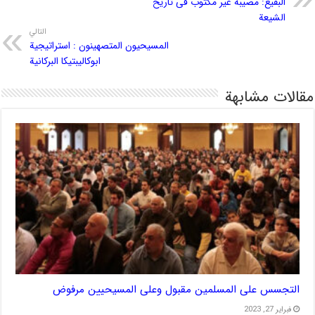
البقیع: مصیبة غیر مکتوب فی تاریخ
الشیعة
التالي
المسيحيون المتصهينون : استراتيجية
ابوكاليبتيكا البركانية
مقالات مشابهة
التجسس على المسلمين مقبول وعلى المسيحيين مرفوض
فبراير 27, 2023