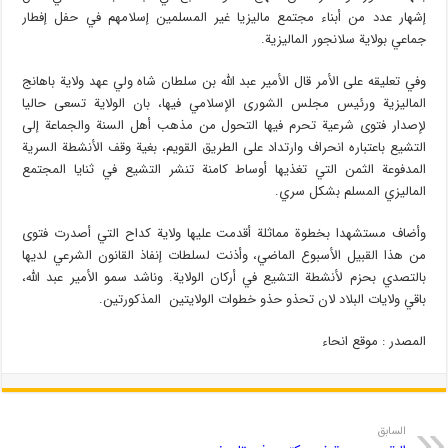
إشهار عدد من أبناء مجتمع ماليزيا غير المسلمين إسلامهم في حفل إفطار
جماعي بولاية سلانجور الماليزية.
وفي تعليقه على الأمر قال الأمير عبد الله بن سلطان شاه ولي عهد ولاية باهانج
الماليزية ورئيس مجلس الشورى الإسلامي فيها، بان الولاية تسعى حاليا
لإصدار فتوى شرعية تحرم فيها التحول من مذهب أهل السنة والجماعة إلى
التشيع باعتباره انحراف وارتداد على الطريق القويم، بغية وقف الأنشطة السرية
المدفوعة الثمن التي تغذيها أوساط كامنة تنشر التشيع في ثنايا المجتمع
الماليزي المسلم بشكل سري.
وأضاف مستشهدا بخطوة مماثلة أقدمت عليها ولاية كداح التي أصدرت فتوى
من هذا القبيل الأسبوع الماضي، وأذنت لسلطات إنفاذ القانون الشرعي لديها
بالتصدي بحزم لأنشطة التشيع في أركان الولاية. وناشد سمو الأمير عبد الله،
باقي ولايات البلاد لان تحذو حذو خطوات الولايتين المذكورتين.
المصدر : موقع انحاء
السابق