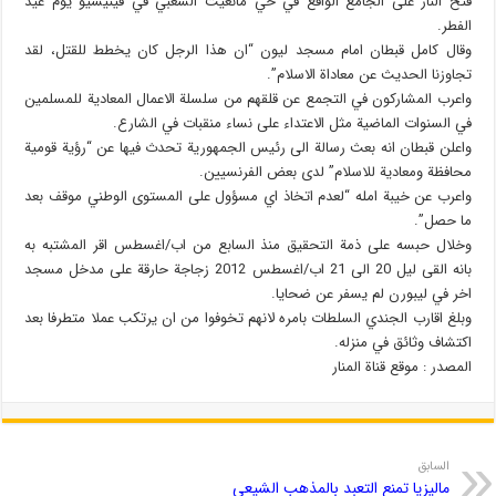
فتح النار على الجامع الواقع في حي مانغيت الشعبي في فينيسيو يوم عيد
الفطر.
وقال كامل قبطان امام مسجد ليون “ان هذا الرجل كان يخطط للقتل، لقد
تجاوزنا الحديث عن معاداة الاسلام”.
واعرب المشاركون في التجمع عن قلقهم من سلسلة الاعمال المعادية للمسلمين
في السنوات الماضية مثل الاعتداء على نساء منقبات في الشارع.
واعلن قبطان انه بعث رسالة الى رئيس الجمهورية تحدث فيها عن “رؤية قومية
محافظة ومعادية للاسلام” لدى بعض الفرنسيين.
واعرب عن خيبة امله “لعدم اتخاذ اي مسؤول على المستوى الوطني موقف بعد
ما حصل”.
وخلال حبسه على ذمة التحقيق منذ السابع من اب/اغسطس اقر المشتبه به
بانه القى ليل 20 الى 21 اب/اغسطس 2012 زجاجة حارقة على مدخل مسجد
اخر في ليبورن لم يسفر عن ضحايا.
وبلغ اقارب الجندي السلطات بامره لانهم تخوفوا من ان يرتكب عملا متطرفا بعد
اكتشاف وثائق في منزله.
المصدر : موقع قناة المنار
السابق
ماليزيا تمنع التعبد بالمذهب الشيعي