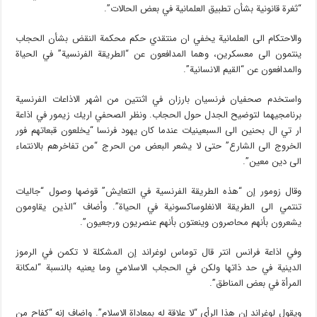
“ثغرة قانونية بشأن تطبيق العلمانية في بعض الحالات”.
والاحتكام الى العلمانية يخفي ان منتقدي حكم محكمة النقض بشأن الحجاب
ينتمون الى معسكرين، وهما المدافعون عن “الطريقة الفرنسية” في الحياة
والمدافعون عن “القيم الانسانية”.
واستخدم صحفيان فرنسيان بارزان في اثنتين من اشهر الاذاعات الفرنسية
برنامجيهما لتوضيح الجدل حول الحجاب. ونظر الصحفي اريك زيمور في اذاعة
ار تي ال بحنين الى السبعينيات عندما كان يهود فرنسا “يخلعون قبعاتهم فور
الخروج الى الشارع” حتى لا يشعر البعض من الحرج “من تفاخرهم بالانتماء
الى دين معين”.
وقال زومور إن “هذه الطريقة الفرنسية في التعايش” قوضها وصول “جاليات
تنتمي الى الطريقة الانغلوساكسونية في الحياة”. وأضاف “الذين يقاومون
يشعرون بأنهم محاصرون وينعتون بأنهم عنصريون ورجعيون”.
وفي اذاعة فرانس انتر قال توماس لوغراند إن المشكلة لا تكمن في الرموز
الدينية في حد ذاتها ولكن في الحجاب الاسلامي وما يعنيه بالنسبة “لمكانة
المرأة في بعض المناطق”.
ويقول لوغراند إن هذا الرأي “لا علاقة له بمعاداة الاسلام”. واضاف إنه “كفاح من