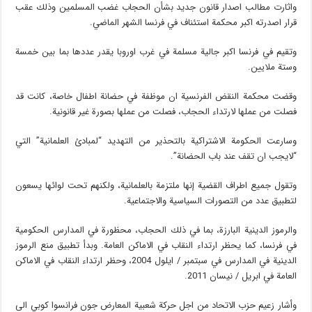
واثارت مطالب اصدار قانون جديد بشأن الحجاب غضب المسلمين وذلك عقب
قرار اصدرته اكبر محكمة استئناف في فرنسا الشهر الماضي.
وتقيم في فرنسا اكبر جالية مسلمة في غرب اوروبا يقدر عددها بما بين خمسة
وستة ملايين.
وقضت محكمة النقض الفرنسية ان موظفة في حضانة اطفال خاصة، كانت قد
فصلت من عملها لارتداء الحجاب، فصلت من عملها بصورة غير قانونية.
وسارعت الحكومة الاشتراكية بالتحذير من التهديد “لمبادئ العلمانية” التي
“لايجب ان تقف عند باب الحضانة”.
وتقول جميع اطراف القضية إنها ملتزمة بالعلمانية، ولكنهم تحت لوائها يسعون
لتطبيق عدد من التصورات السياسية والاجتماعية.
والرموز الدينية البارزة، بما في ذلك الحجاب، محظورة في المدارس الحكومية
في فرنسا، كما يحظر ارتداء النقاب في الاماكن العامة. وبدأ تطبيق منع الرموز
الدينية في المدارس في سبتمبر / ايلول 2004، وحظر ارتداء النقاب في الاماكن
العامة في ابريل / نيسان 2011.
وأشار زعيم حزب الاتحاد من اجل حركة شعبية المعارض جون فرانسوا كوبي الى