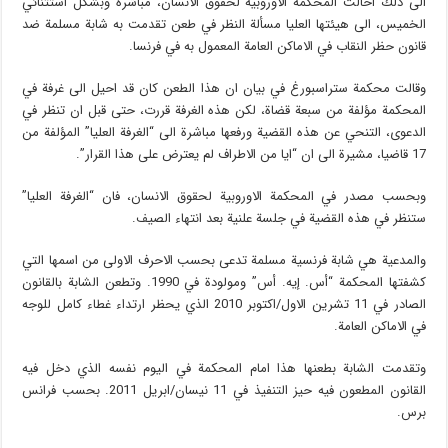
الى ذلك أحالت المحكمة الاوروبية لحقوق الانسان، مباشرة وبشكل استثنائي
الخميس، الى هيئتها العليا مسألة النظر في طعن تقدمت به شابة مسلمة ضد
قانون حظر النقاب في الاماكن العامة المعمول به في فرنسا.
وقالت محكمة ستراسبورغ في بيان ان هذا الطعن كان قد احيل الى غرفة في
المحكمة مؤلفة من سبعة قضاة، لكن هذه الغرفة قررت، حتى قبل ان تنظر في
الدعوى، التنحي عن هذه القضية ورفعها مباشرة الى “الغرفة العليا” المؤلفة من
17 قاضيا، مشيرة الى ان “ايا من الاطراف لم يعترض على هذا القرار”.
وبحسب مصدر في المحكمة الاوروبية لحقوق الانسان، فان “الغرفة العليا”
ستنظر في هذه القضية في جلسة علنية بعد انتهاء الصيف.
والمدعية هي شابة فرنسية مسلمة تدعى بحسب الاحرف الاولى من اسمها التي
كشفتها المحكمة “أس. إيه. أس” ومولودة في 1990. وتطعن الشابة بالقانون
الصادر في 11 تشرين الاول/اكتوبر 2010 الذي يحظر ارتداء غطاء كامل للوجه
في الاماكن العامة.
وتقدمت الشابة بطعنها هذا امام المحكمة في اليوم نفسه الذي دخل فيه
القانون المطعون فيه حيز التنفيذ في 11 نيسان/ابريل 2011. بحسب فرانس
برس.