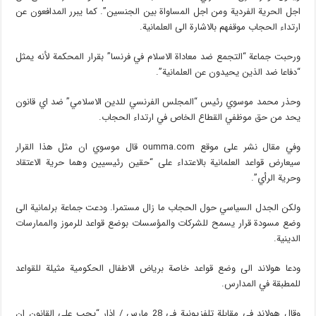
اجل الحرية الفردية ومن اجل المساواة بين الجنسين”. كما يبرر المدافعون عن
ارتداء الحجاب موقفهم بالاشارة الى العلمانية.
ورحبت جماعة “التجمع ضد معاداة الاسلام في فرنسا” بقرار المحكمة لأنه يمثل
“دفاعا ضد الذين يحيدون عن العلمانية”.
وحذر محمد موسوي رئيس “المجلس الفرنسي للدين الاسلامي” ضد اي قانون
يحد من حق موظفي القطاع الخاص في ارتداء الحجاب.
وفي مقال نشر على موقع oumma.com قال موسوي ان مثل هذا القرار
سيعارض قواعد العلمانية بالاعتداء على “حقين رئيسيين وهما حرية الاعتقاد
وحرية الرأي”.
ولكن الجدل السياسي حول الحجاب ما زال مستمرا. ودعت جماعة برلمانية الى
وضع مسودة قرار يسمح للشركات والمؤسسات بوضع قواعد للرموز والممارسات
الدينية.
ودعا هولاند الى وضع قواعد خاصة برياض الاطفال الحكومية مثيلة للقواعد
للمطبقة في المدارس.
وقال هولاند في مقابلة تلفزيونية في 28 مارس / اذار “يجب على القانون ان