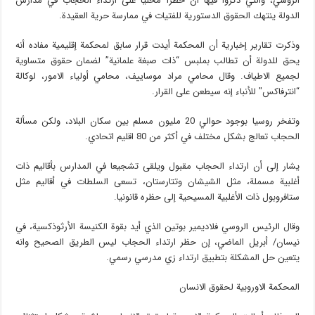
الروسي، والتي ذكروا فيها أن حظرا محليا على ارتداء الحجاب في مدارس
الدولة ينتهك الحقوق الدستورية للفتيات في ممارسة حرية العقيدة.
وذكرت تقارير إخبارية أن المحكمة أيدت قرار سابق لمحكمة إقليمية مفاده أنه
يحق للدولة أن تطالب بملبس “ذات صبغة علمانية” لضمان حقوق متساوية
لجميع الاطياف. وقال محامي مراد موساييف، محامي أولياء الامور، لوكالة
“انترفاكس″ للأنباء إنه سيطعن على القرار.
وتفخر روسيا بوجود حوالي 20 مليون مسلم بين سكان البلاد، ولكن مسألة
الحجاب تعالج بشكل مختلف في أكثر من 80 اقليم اتحادي.
يشار إلى أن ارتداء الحجاب مقبول ويلقى تشجيعا في المدارس بأقاليم ذات
أغلبية مسملة، مثل الشيشان وتتارستان، تسعى السلطات في أقاليم مثل
ستافروبول ذات الأغلبية المسيحية إلى حظره قانونيا.
وقال الرئيس الروسي فلاديمير بوتين الذي أيد بقوة الكنيسة الأرثوذكسية، في
نيسان/ أبريل الماضي، إن حظر ارتداء الحجاب ليس الطريق الصحيح وانه
يتعين حل المشكلة بتطبيق ارتداء زي مدرسي رسمي.
المحكمة الاوروبية لحقوق الانسان