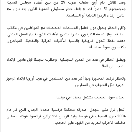
وبعد نقاش دام أربع ساعات صوت 29 من بين أعضاء مجلس المدينة
ومجموعهم 51 عضواً لصالح إلغاء حظر مسؤولي المدينة الذين يتعاملون مع
الناس ارتداء الرموز الدينية أو السياسية.
وكان الحظر يحول دون تعامل المسلمات المحجبات مع المواطنين في مكاتب
المدينة. وقال نعيمة الشرقاوي مديرة منتدى الأقليات الذي ينسق العمل المدني:
«هذه نقطة تحول تاريخية بالنسبة للأقليات العرقية والثقافية. المهاجرون
يكتسبون صوتاً سياسياً».
ويطبق الحظر في عدد من المدن البلجيكية. وحظرت بلجيكا قبل عامين ارتداء
النقاب على الملأ.
وتحظر فرنسا المجاورة وبها أكبر عدد من المسلمين في غرب أوروبا ارتداء الرموز
الدينية مثل الحجاب في المدارس.
الجدل حول الحجاب يشتعل مجددا في فرنسا
أشعل قرار مثير للجدل اصدرته محكمة فرنسية مجددا الجدل الذي ثار عام
2004 حول الحجاب في فرنسا. وايد الريس الاشتراكي فرانسوا هولاند مساعي
مختلف الاحزاب للمزيد من القيود على الحجاب.