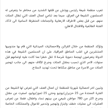
تعرب منظمة شيعة رايتس ووتش عن قلقها الشديد من مخاطر ما يتعرض له
المسلمون الشيعة في العراق، سيما بعد تنامي اعمال العنف التي تطال المئات
منهم، من قبل بعض الاطراف الارهابية والجماعات المتطرفة الساعية الى اذكاء
الفتنة الطائفية والاقتتال الاهلي.
وتؤكد المنظمة من خلال القرائن والاحصائيات الميدانية التي قام بها مندوبيها
المنتشرين في اغلب المناطق العراقية، على ان المسلمين الشيعة في هذه
الدولة يتعرضون لهجمة دموية شرسة لا تقل خطرا عما كانت عليه اوضاعهم قبل
سنوات، الامر الذي تسبب بمقتل المئات وجرح الآلاف منهم، الى جانب تهجير
المئات من الاسرة من مناطق سكناها تحت تهديد السلاح.
وتبين اخر احصائية شهرية للمنظمة ان اعمال العنف التي تعرض لها الشيعة من
الفترة الممتدة من 25 حزيران/يونيو وحتى 25 تموز/يوليو، اسفرت عن مقتل
وجرح اكثر من 780 مواطن شيعي من بينهم نساء واطفال، فضلا عن تعرض
العشرات الى عمليات خطف وابتزاز وتهجير وتدمير للاموال والممتلكات الخاصة