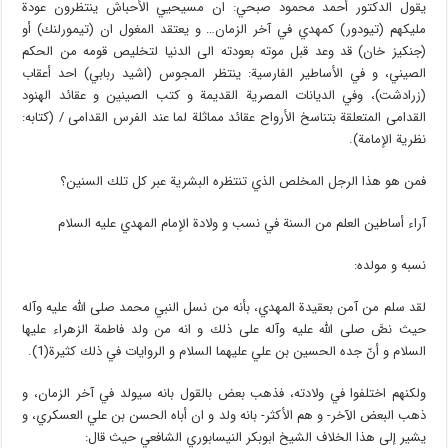
يقول الدكتور أحمد محمود صبحي: ان مسيحيي الأحباش ينتظرون عودة
مليكهم (تيودور) كمهدي في آخر الزمان… و يعتقد المغول ان (تيمورلنك) أو
(جنكيز خان) قد وعد قبل موته بعودته الى الدنيا لتخليص قومه من الحكم
الصيني، و في الأساطير الفارسية: ينتظر المجوس (اشيد ربابي) احد أعقاب
(زرادشت)، وفي الديانات المصرية القديمة و كتب الصينين و عقائد الهنود
القدامى المتعلقة بتناسخ الأرواح عقائد مماثلة لما عند الفرس القدامى / (كتابه:
نظرية الإمامة).
فمن هو هذا الرجل المخلص الذي تنتظره البشرية عبر كل تلك السنين؟
آراء أساطين العلم من السنة في نسب و ولادة الإمام المهدي عليه السلام
نسبه و مولده:
لقد سلم من آمن بعقيدة المهدي، بأنه من نسل النبي محمد صلى الله عليه وآله
حيث نصَّ صلى الله عليه وآله على ذلك و انه من ولد فاطمة الزهراء عليها
السلام و أنّ جده الحسين بن علي عليهما السلام و الروايات في ذلك كثيرة(1).
ولكنهم اختلفوا في ولادته، فذهب بعض بالقول بانه سيولد في آخر الزمان، و
ذهب البعض الآخر- و هم الأكثر- بانه ولد و ان أباه الحسن بن علي العسكري، و
يشير إلى هذا الخلاف الشيخ ابوبكر النيسابوري الشافعي حيث قال: