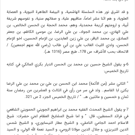
و قد اشرق نور هذه السلسلة الهاشمية، و البيضة الطاهرة النبوية، و العصابة
العلوية، و هم اثنا عشر اماماً، مناقبهم علية، و صفاتهم سنية، و نفوسهم شريفة
أبية، و ارومتهم كريمة محمدية، وهم، محمد الحجة بن الحسن الخالص، بن
علي الهادي، بن محمد الجواد، بن علي الرضا، بن موسى الكاظم، بن جعفر
الصادق، بن محمد الباقر، بن علي زين العابدين، بن الإمام الحسين، اخو الإمام
الحسن، ولدي الليث الغالب علي بن أبي طالب (رضي الله عنهم اجمعين). /
الاتحاف بحب الأشراف: ص 178، طبع مصر (1316 هـ).
6-و يقول الشيخ حسين بن محمد بن الحسن الديار بكري المالكي في كتابه
تاريخ الخميس:
” الثاني عشر (من الأئمة) محمد ابن الحسن بن علي بن محمد بن علي الرضا
يكنى ابا القاسم… ولد في سر من رأى في الثالث و العشرين من رمضان سنة
ثمان و خمسين و مائتين هـ. ” / تاريخ الخميس الجزء 2 ص 321.
7-و يقول الشيخ المحدث الفقيه محمد بن ابراهيم الجويني الحمويني الشافعي
في فرائد السمطين، قال: ” و اما شيخ المشايخ العظام اعني حضرات: شيخ
الاسلام احمد الجامي النامقي، و الشيخ عطار النيسابوري، و الشيخ شمس
الدين التبريزي، و جلال الدين مولانا الرومي، و السيد نعمة الله الولي، و السيد