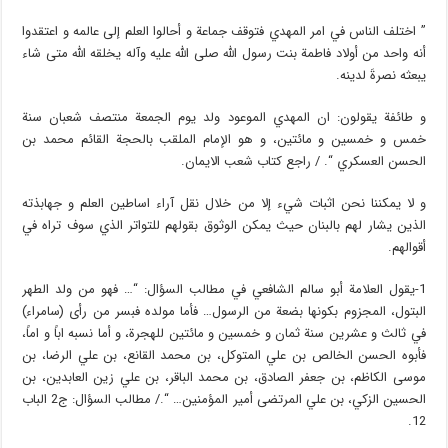
” اختلف الناس في امر المهدي فتوقف جماعة و أحالوا العلم إلى عالمه و اعتقدوا
أنه واحد من أولاد فاطمة بنت رسول الله صلى الله عليه وآله يخلقه الله متى شاء
يبعثه نصرةَ لدينه.
و طائفة يقولون: ان المهدي الموعود ولد يوم الجمعة منتصف شعبان سنة
خمس و خمسين و مائتين، و هو الإمام الملقب بالحجة القائم محمد بن
الحسن العسكري “. / راجع كتاب شعب الايمان.
و لا يمكننا نحن اثبات شيء إلا من خلال نقل آراء اساطين العلم و جهابذته
الذين يشار لهم بالبنان حيث يمكن الوثوق بقولهم للتواتر الذي سوف تراه في
أقوالهم.
1-يقول العلامة أبو سالم الشافعي في مطالب السؤال: “… فهو من ولد الطهر
البتول، المجزوم بكونها بضعة من الرسول… فأما مولده فبسر من رأى (سامراء)
في ثالث و عشرين سنة ثمان و خمسين و مائتين للهجرة، و أما نسبه اباً و اماً،
فأبوه الحسن الخالص بن علي المتوكل، بن محمد القانع، بن علي الرضا، بن
موسى الكاظم، بن جعفر الصادق، بن محمد الباقر، بن علي زين العابدين، بن
الحسين الزكي، بن علي المرتضى أمير المؤمنين… “./ مطالب السؤال: ج2 الباب
12.