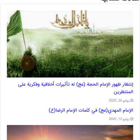
إنتظار ظهور الإمام الحجة (عج) له تأثیرات أخلاقیة وفکریة علی
المنتظرین
يوليو 26, 2020
الإمام المهدي(عج) في كلمات الإمام الرضا(ع)
يوليو 12, 2020