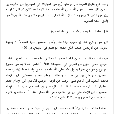
و جاء في ينابيع المودة قال: و منها (أي من الروايات في المهدي) عن حذيفة بن
اليمان قال: خطبنا رسول الله صلى الله عليه وآله فذكر ما هو كائن ثم قال: ” لو لم
يبق من الدنيا إلا يوم واحد لطوَّل الله تعالى ذلك اليوم حتى يبعث الله رجلاً من
ولدي اسمه اسمي.
فقال سلمان: يا رسول الله: من أي ولدك هو؟
قال: من ولدي هذا (و ضرب بيده على رأس الحسين عليه السلام). / ينابيع
المودة: من الاربعين حديثاً الذي جمعه ابو نعيم في المهدي ص 490.
2-و يؤيد انه قد ولد و ان اباه الحسن العسكري ما ذهب اليه الشيخ القطب
الفوثي محي الدين بن العربي في الفتوحات قائلاً: ” اعلموا انه لا بد من خروج
المهدي و هو من عترة رسول الله صلى الله عليه وآله من ولد فاطمة (رض) جده
الحسين بن علي بن ابي طالب، و والده الإمام حسن العسكري، ابن الإمام
محمد التقي، ابن الإمام علي الرضا، ابن الإمام موسى الكاظم، ابن الإمام جعفر
الصادق، ابن الإمام محمد الباقر، ابن الإمام زين العابدين علي، ابن الإمام
الحسين، ابن الإمام علي بن ابي طالب رضي الله تعالى عنه… “. / مشارق الانوار
للشيخ حسن الحمزاوي ص 112 طبع 1307 هـ.
3-وهذا ما ذهب اليه ايضاً العلامة سبط ابن الجوزي حيث قال: ” هو: محمد بن
الحسن، بن علي، بن محمد، بن علي، بن موسى، بن جعفر، بن محمد، بن