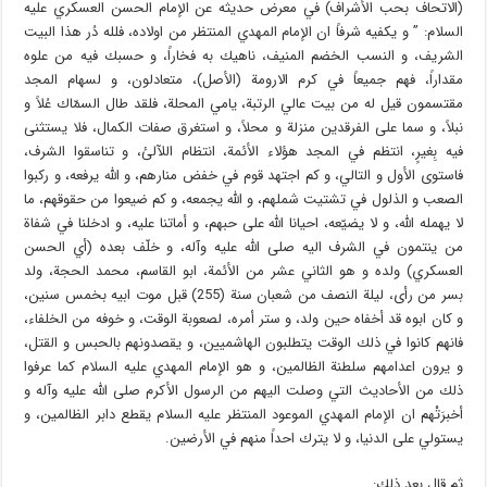
(الاتحاف بحب الأشراف) في معرض حديثه عن الإمام الحسن العسكري عليه
السلام: ” و يكفيه شرفاً ان الإمام المهدي المنتظر من اولاده، فلله دُر هذا البيت
الشريف، و النسب الخضم المنيف، ناهيك به فخاراً، و حسبك فيه من علوه
مقداراً، فهم جميعاً في كرم الارومة (الأصل)، متعادلون، و لسهام المجد
مقتسمون قيل له من بيت عالي الرتبة، يامي المحلة، فلقد طال السمّاك عُلاً و
نبلاً، و سما على الفرقدين منزلة و محلاً، و استغرق صفات الكمال، فلا يستثنى
فيه بِغيرٍ، انتظم في المجد هؤلاء الأئمة، انتظام اللآلئ، و تناسقوا الشرف،
فاستوى الأول و التالي، و كم اجتهد قوم في خفض منارهم، و الله يرفعه، و ركبوا
الصعب و الذلول في تشتيت شملهم، و الله يجمعه، و كم ضيعوا من حقوقهم، ما
لا يهمله الله، و لا يضيّعه، احيانا الله على حبهم، و أماتنا عليه، و ادخلنا في شفاة
من ينتمون في الشرف اليه صلى الله عليه وآله، و خلّف بعده (أي الحسن
العسكري) ولده و هو الثاني عشر من الأئمة، ابو القاسم، محمد الحجة، ولد
بسر من رأى، ليلة النصف من شعبان سنة (255) قبل موت ابيه بخمس سنين،
و كان ابوه قد أخفاه حين ولد، و ستر أمره، لصعوبة الوقت، و خوفه من الخلفاء،
فانهم كانوا في ذلك الوقت يتطلبون الهاشميين، و يقصدونهم بالحبس و القتل،
و يرون اعدامهم سلطنة الظالمين، و هو الإمام المهدي عليه السلام كما عرفوا
ذلك من الأحاديث التي وصلت اليهم من الرسول الأكرم صلى الله عليه وآله و
أخبرَتْهم ان الإمام المهدي الموعود المنتظر عليه السلام يقطع دابر الظالمين، و
يستولي على الدنيا، و لا يترك احداً منهم في الأرضين.
ثم قال بعد ذلك: