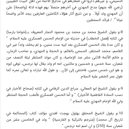
النسيمي، و غيرهم ذكروا في اشعارهم في مدايح الأئمة من أهل البيت الطيبين
(رضي الله عنهم) مدح المهدي في آخرهم متصلاً بهم فهذه ادلة (واضحة) على
أن المهدي ولد أولاً… و من تتبع آثار هؤلاء الكاملين العارفين يجد الأمر واضحاً
عيانا ً”. / فرائد السمطين.
8-و يقول الشيخ محمد بن محمد بن محمود النجار المعروف بـ(خواجا يارسا)
في كتابه (فصل الخطاب) في حديثه عن الإمام الحسن العسكري عليه السلام: ”
و كان مدة بقاء الحسن العسكري بعد ابيه ست سنين، و لم يخلف ولداً غير ابي
القاسم، محمد المنتظر، المسمى بالقائم، و الحجة و المهدي، و صاحب الزمان،
و خاتم الأئمة الاثنى عشر عند الإمامية، و كان مولد المنتظر ليلة النصف من
شعبان، سنة خمس و خمسين و مائتين، امه ام ولد يقال لها نرجس، توفى ابوه
و هو ابن خمس سنين، فاختفى إلى الآن… و طول الله تبارك و تعالى عمره كما
طول عمر الخضر عليه السلام.
9-و يقول الشيخ ابو المعالي، سراج الدين الرفاعي في كتابه (صحاح الأخبار في
نسب السادة الفاطمية الأخيار): ” و أما الحسن العسكري فأعقب الحجة المنتظر
ولي الله الإمام المهدي عليه السلام “.
10-و يقول الشيخ المحقق بهلول بهجت افندي مؤلف كتاب (المحاكمة في
تاريخ آل محمد) (مترجم بالتركية و الفارسية): ” ولد في الخامس عشر من
شعبان سنة (255) و ان اسم امه نرجس “.