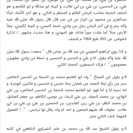
علي، بن الحسين، بن علي بن ابي طالب، و كنيته ابو عبدالله و ابو القاسم و هو
الخلف الحجة صاحب الزمان القائم و المنتظر و التالي، و هو آخر الأئمة، انبأنا
عبدالعزيز بن محمود بن البزاز عن ابن عمر قال: قال رسول الله صلى الله عليه
وآله يخرج في آخر الزمان رجل من ولدي، اسمه كاسمي، و كنيته ككنيتي، يملأ
الأرض عدلاً كما ملئت جوراً فذلك هو المهدي، و هذا حديث مشهور. / تذكرة
الخواص: ص 363 طبع 1964 م النجف.
و كذا روى ابراهيم الجويني عن عبد الله بن عباس قال: ” سمعت رسول الله صلى
الله عليه وآله يقول: انا و علي و الحسن و الحسين و تسعة من ولدي مطهرون
معصومون “. / فرائد السمطين: المجلد الثاني.
4-و يقول ابن الصباغ: ” ولد ابو القاسم محمد بن الحجة بن الحسن الخالص
بسر من رأى ليلة النصف من شعبان سنة خمس و خمسين و مائتين للهجرة، و
اما نسبه اباً و اماً فهو: ابو القاسم محمد الحجة بن الحسن الخالص، بن علي
الهادي، بن محمد الجواد، بن علي الرضا، بن موسى الكاظم، بن جعفر الصادق،
بن محمد الباقر، بن علي زين العابدين، بن الحسين بن علي بن علي بن ابي
طالب صلوات الله عليهم اجمعين و امه: ام ولد يقال لها نرجس… “. / الفصول
المهمة: الباب الثاني عشر.
5-و يقول الشيخ عبد الله بن محمد بن عامر الشبراوي الشافعي في كتابه