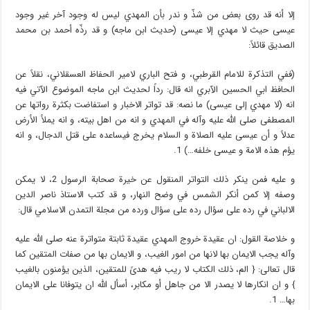
إلا أنه قد روى بعض من شذّ و ندر بأن المهدي ليس له وجود آخر غير وجود
عيسى حيث لا مهدي إلا عيسى (حديث ابن ماجه) و قد رذّه أحمد بن محمد
الصديق قائلاً:
(ففي التذكرة للامام القرطبي، و فتح الباري لامير الحفاظ العسقلاني، نقلاً عن
الحافظ ابي الحسين الآبري انه قال: رداً لحديث ابن ماجه الموضوع الآتي فيه
انه (لا مهدي إلى عيسى) ما نصه: قد تواتر الاخبار و استفاضت بكثرة رواتها عن
المصطفى صلى الله عليه وآله في المهدي و انه من اهل بيته، و انه يملأ الأرض
عدلاً و أن عيسى عليه الصلاة و السلام يخرج فيساعده على قتل الدجال، و انه
يؤم هذه الامة و عيسى خلفه…) 1.
و عليه فمن ينكر ذلك التواتر المنقول عن خيرة صحابة الرسول 2، لا يمكن
وصفه إلا كمن أنكر الشمس في وضح النهار، و قد كتب الاستاذ ناصر الدين
الالباني في رده على سؤال رده على سؤال ورده من مجلة التمدن الاسلامي قال:
و خلاصة القول: ان عقيدة خروج المهدي عقيدة ثابتة متواترة عنه صلى الله عليه
وآله يجب الايمان بها لانها من امور الغيب، و الايمان بها من صفات المتقين كما
قال تعالى: { الم، ذلك الكتاب لا ريب فيه هدىً للمتقين، الذين يؤمنون بالغيب
} و ان انكارها لا يصدر الا من جاهل أو مكابر، أسأل الله ان يتوفانا على الايمان
بها… 1.