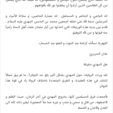
من كل الظالمين الذين أرادوا أن يطفئوا نور الله بأفواههم…
انه الماضي و الحاضر و المستقبل.. انه عصارة الماضين، و سلالة الأنبياء و
المرسلين حجة الله على خلقه أجمعين محمد بن الحسن المهدي عليه السلام..
اقدم بين يديه هذه الوريقات التي اخذتها عن كبار مصادر علماء أهل السنة راجياً
منه قبولها و من الله التوفيق.
اللهم إنا نسألك الراحة عند الموت و العفو عند الحساب…
عادل الحريري
هل المهدي حقيقة
لقد وردت الروايات حول المهدي بشكل كثير بلغ حد التواتر1، ما لم يبق مجالاً
للشك في هذه العقيدة، و الطرق المتعددة باختلاف الرواة زاد في قوة هذا
التواتر.
فأجمعت فرق المسلمين كلها، بخروج المهدي في آخر الزمان، حيث الظلم و
الاضطهاد، من قتلٍ و سجنٍ و سلبٍ و غيره مما ملأ المعمورة ليغير ذلك كله الى
العدل والامان و القسط.