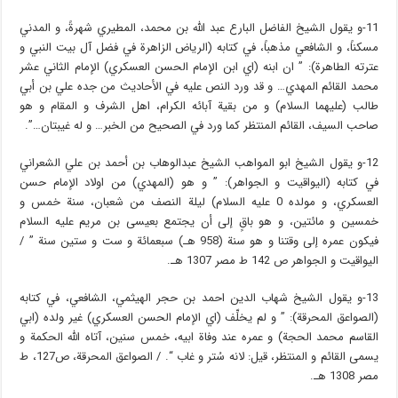
11-و يقول الشيخ الفاضل البارع عبد الله بن محمد، المطيري شهرةً، و المدني
مسكناً، و الشافعي مذهباً، في كتابه (الرياض الزاهرة في فضل آل بيت النبي و
عترته الطاهرة): ” ان ابنه (اي ابن الإمام الحسن العسكري) الإمام الثاني عشر
محمد القائم المهدي… و قد ورد النص عليه في الأحاديث من جده علي بن أبي
طالب (عليهما السلام) و من بقية آبائه الكرام، اهل الشرف و المقام و هو
صاحب السيف، القائم المنتظر كما ورد في الصحيح من الخبر… و له غيبتان…”.
12-و يقول الشيخ ابو المواهب الشيخ عبدالوهاب بن أحمد بن علي الشعراني
في كتابه (اليواقيت و الجواهر): ” و هو (المهدي) من اولاد الإمام حسن
العسكري، و مولده 0 عليه السلام) ليلة النصف من شعبان، سنة خمس و
خمسين و مائتين، و هو باقٍ إلى أن يجتمع بعيسى بن مريم عليه السلام
فيكون عمره إلى وقتنا و هو سنة (958 هـ) سبعمائة و ست و ستين سنة ” /
اليواقيت و الجواهر ص 142 ط مصر 1307 هـ.
13-و يقول الشيخ شهاب الدين احمد بن حجر الهيثمي، الشافعي، في كتابه
(الصواعق المحرقة): ” و لم يخلِّف (اي الإمام الحسن العسكري) غير ولده (ابي
القاسم محمد الحجة) و عمره عند وفاة ابيه، خمس سنين، آتاه الله الحكمة و
يسمى القائم و المنتظر، قيل: لانه سُتر و غاب “. / الصواعق المحرقة، ص127، ط
مصر 1308 هـ.