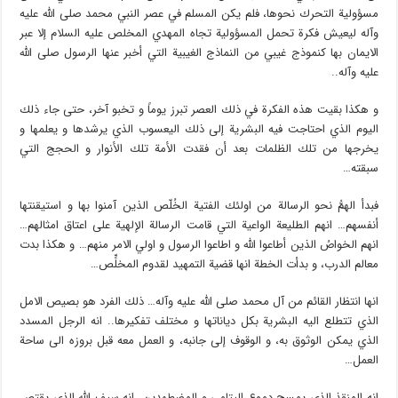
مسؤولية التحرك نحوها، فلم يكن المسلم في عصر النبي محمد صلى الله عليه
وآله ليعيش فكرة تحمل المسؤولية تجاه المهدي المخلص عليه السلام إلا عبر
الايمان بها كنموذج غيبي من النماذج الغيبية التي أخبر عنها الرسول صلى الله
عليه وآله..
و هكذا بقيت هذه الفكرة في ذلك العصر تبرز يوماً و تخبو آخر، حتى جاء ذلك
اليوم الذي احتاجت فيه البشرية إلى ذلك اليعسوب الذي يرشدها و يعلمها و
يخرجها من تلك الظلمات بعد أن فقدت الأمة تلك الأنوار و الحجج التي
سبقته…
فبدأ الهمُّ نحو الرسالة من اولئك الفتية الخُلّص الذين آمنوا بها و استيقنتها
أنفسهم… انهم الطليعة الواعية التي قامت الرسالة الإلهية على اعتاق امثالهم…
انهم الخواصُ الذين أطاعوا الله و اطاعوا الرسول و اولي الامر منهم… و هكذا بدت
معالم الدرب، و بدأت الخطة انها قضية التمهيد لقدوم المخلٍّص…
انها انتظار القائم من آل محمد صلى الله عليه وآله… ذلك الفرد هو بصيص الامل
الذي تتطلع اليه البشرية بكل دياناتها و مختلف تفكيرها.. انه الرجل المسدد
الذي يمكن الوثوق به، و الوقوف إلى جانبه، و العمل معه قبل بروزه الى ساحة
العمل…
انه المنقذ الذي يمسح دموع اليتامى و المضطهدين، انه سيف الله الذي يقتص