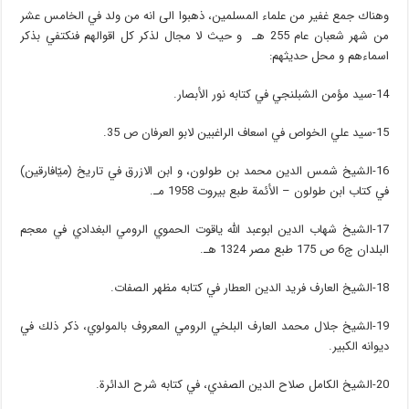
وهناك جمع غفير من علماء المسلمين، ذهبوا الى انه من ولد في الخامس عشر
من شهر شعبان عام 255 هـ و حيث لا مجال لذكر كل اقوالهم فنكتفي بذكر
اسماءهم و محل حديثهم:
14-سيد مؤمن الشبلنجي في كتابه نور الأبصار.
15-سيد علي الخواص في اسعاف الراغبين لابو العرفان ص 35.
16-الشيخ شمس الدين محمد بن طولون، و ابن الازرق في تاريخ (ميّافارقين)
في كتاب ابن طولون – الأئمة طبع بيروت 1958 مـ.
17-الشيخ شهاب الدين ابوعبد الله ياقوت الحموي الرومي البغدادي في معجم
البلدان ج6 ص 175 طبع مصر 1324 هـ.
18-الشيخ العارف فريد الدين العطار في كتابه مظهر الصفات.
19-الشيخ جلال محمد العارف البلخي الرومي المعروف بالمولوي، ذكر ذلك في
ديوانه الكبير.
20-الشيخ الكامل صلاح الدين الصفدي، في كتابه شرح الدائرة.