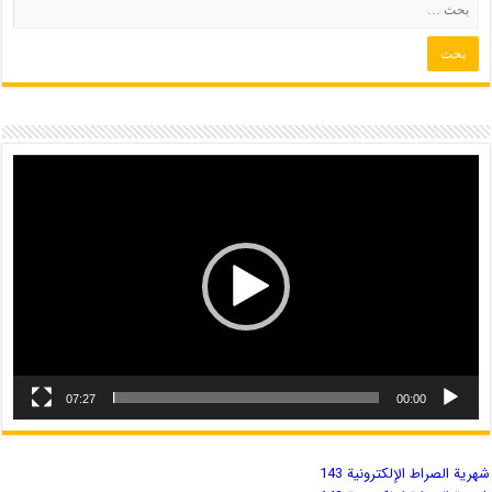
07:27
00:00
شهریة الصراط الإلكترونية 143