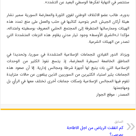
ستنتصر في النهاية لفكرها الوسطي البعيد عن التشدد».
بدوره، طالب عضو الائتلاف الوطني لقوى الثورة والمعارضة السورية سمير نشار
هيئة أركان الجيش الحر بتوحيد كتائبها في حلب والعمل على منع تمدد هذه
الهيئات وممارساتها المتطرفة إلى المجتمع الحلبي المعروف بوسطيته واعتداله،
مؤكدا لـ«الشرق الأوسط» وجود تيار مدني يقاوم هذه النزعات المتشددة التي
تصدر عن الهيئات الشرعية.
ويزداد الدور القيادي للجماعات الإسلامية المتشددة في سوريا، وتحديدا في
المناطق الخاضعة لسيطرة المعارضة، إذ يتسع نفوذ الكثير من الوحدات
الإسلامية التي بات يتبع لها أجهزة شرطة ومجالس إدارية. إلا أن صعود هذه
الجماعات يثير استياء الكثيرين من السوريين الذين يبلغون عن حالات متزايدة
تقوم فيها المجالس الإسلامية بإسكات جماعات أخرى تختلف معها في الرأي بل
ومهاجمتها.
المصدر : موقع الجوار
السابق
كم انفقت الرياض من اجل الاطاحة
بمرسي؟