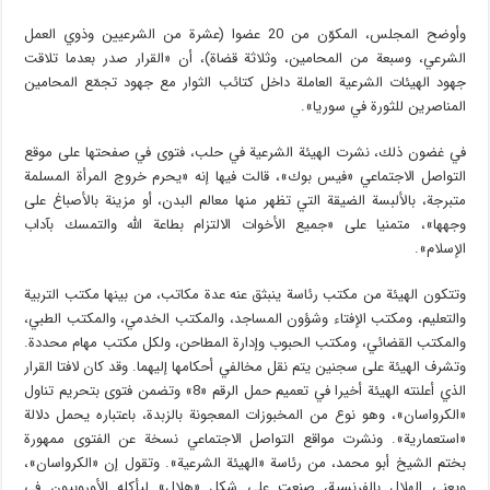
وأوضح المجلس، المكوّن من 20 عضوا (عشرة من الشرعيين وذوي العمل
الشرعي، وسبعة من المحامين، وثلاثة قضاة)، أن «القرار صدر بعدما تلاقت
جهود الهيئات الشرعية العاملة داخل كتائب الثوار مع جهود تجمّع المحامين
المناصرين للثورة في سوريا».
في غضون ذلك، نشرت الهيئة الشرعية في حلب، فتوى في صفحتها على موقع
التواصل الاجتماعي «فيس بوك»، قالت فيها إنه «يحرم خروج المرأة المسلمة
متبرجة، بالألبسة الضيقة التي تظهر منها معالم البدن، أو مزينة بالأصباغ على
وجهها»، متمنيا على «جميع الأخوات الالتزام بطاعة الله والتمسك بآداب
الإسلام».
وتتكون الهيئة من مكتب رئاسة ينبثق عنه عدة مكاتب، من بينها مكتب التربية
والتعليم، ومكتب الإفتاء وشؤون المساجد، والمكتب الخدمي، والمكتب الطبي،
والمكتب القضائي، ومكتب الحبوب وإدارة المطاحن، ولكل مكتب مهام محددة.
وتشرف الهيئة على سجنين يتم نقل مخالفي أحكامها إليهما. وقد كان لافتا القرار
الذي أعلنته الهيئة أخيرا في تعميم حمل الرقم «8» وتضمن فتوى بتحريم تناول
«الكرواسان»، وهو نوع من المخبوزات المعجونة بالزبدة، باعتباره يحمل دلالة
«استعمارية». ونشرت مواقع التواصل الاجتماعي نسخة عن الفتوى ممهورة
بختم الشيخ أبو محمد، من رئاسة «الهيئة الشرعية». وتقول إن «الكرواسان»،
ويعني الهلال بالفرنسية، صنعت على شكل «هلال» ليأكله الأوروبيون في