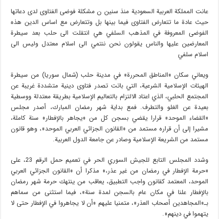
عانت المملكة العربية السعودية منذ سنين ن مشكلة فوضى الفتاوى لدى دعاتها
حيث عادة ما تتعارض الفتاوى فيما بينها بل وتتعارض مع اساس الدين هذه
الفوضى المعروفة في المذهب السلفي هي انتقلت الى حلب بعد سيطرة
المعارضين عليها والناس يقولون نحن ننتمي الى اسلام معتدل وليس الى
اسلام سلفي
ويعاني سكان «المناطق المحررة» في مدينة حلب (شمال سوريا) من سيطرة
الهيئات الإسلامية الشرعية، التي باتت تصدر فتاوى دينية متشددة غريبة عن
المجتمع الحلبي، الذي اعتاد الالتزام بالتعاليم الإسلامية بطريقة معتدلة ووسطية
بعيدة عن الغلو والتطرف. فمع بداية شهر رمضان المبارك، أصدر مجلس
«القضاء الموحد» قرارا يقضي بسجن كل من «يجاهر بالإفطار» سنة كاملة،
مشيرا إلى أن قراره مستمد من «القانون الجزائي العربي الموحد»، وهو قانون
مستمد من الشريعة الإسلامية وصادر عن جامعة الدول العربية.
وشدد المجلس التابع للجيش السوري الحر في تعميم حمل الرقم 23، على
«حرمة الإفطار في رمضان من غير عذر،» مذكرا أن «القانون الجزائي العربي
الموحد، المعتمد كقانون واجب التطبيق، يعاقب من ينتهك حرمة شهر رمضان
بالإفطار علنا في مكان عام بالسجن لمدة سنة»، فيما استثنى من سماهم
بـ«المجاهدين أصحاب العذر»، متمنيا عليهم «أن لا يجاهروا في الإفطار حتى لا
يتهموا في دينهم».