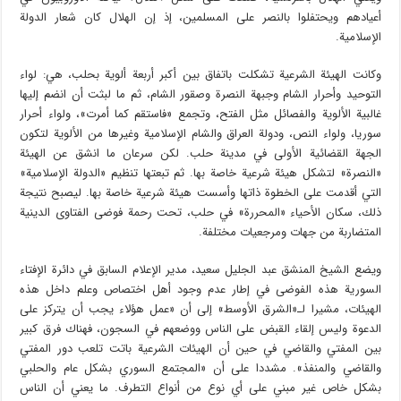
أعيادهم ويحتفلوا بالنصر على المسلمين، إذ إن الهلال كان شعار الدولة
الإسلامية.
وكانت الهيئة الشرعية تشكلت باتفاق بين أكبر أربعة ألوية بحلب، هي: لواء
التوحيد وأحرار الشام وجبهة النصرة وصقور الشام، ثم ما لبثت أن انضم إليها
غالبية الألوية والفصائل مثل الفتح، وتجمع «فاستقم كما أمرت»، ولواء أحرار
سوريا، ولواء النص، ودولة العراق والشام الإسلامية وغيرها من الألوية لتكون
الجهة القضائية الأولى في مدينة حلب. لكن سرعان ما انشق عن الهيئة
«النصرة» لتشكل هيئة شرعية خاصة بها. ثم تبعتها تنظيم «الدولة الإسلامية»
التي أقدمت على الخطوة ذاتها وأسست هيئة شرعية خاصة بها. ليصبح نتيجة
ذلك، سكان الأحياء «المحررة» في حلب، تحت رحمة فوضى الفتاوى الدينية
المتضاربة من جهات ومرجعيات مختلفة.
ويضع الشيخ المنشق عبد الجليل سعيد، مدير الإعلام السابق في دائرة الإفتاء
السورية هذه الفوضى في إطار عدم وجود أهل اختصاص وعلم داخل هذه
الهيئات، مشيرا لـ«الشرق الأوسط» إلى أن «عمل هؤلاء يجب أن يتركز على
الدعوة وليس إلقاء القبض على الناس ووضعهم في السجون، فهناك فرق كبير
بين المفتي والقاضي في حين أن الهيئات الشرعية باتت تلعب دور المفتي
والقاضي والمنفذ». مشددا على أن «المجتمع السوري بشكل عام والحلبي
بشكل خاص غير مبني على أي نوع من أنواع التطرف. ما يعني أن الناس