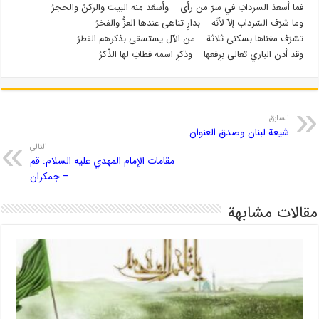
فما أسعدَ السردابَ في سرّ من رأى وأسعَد مِنه البيت والركنُ والحجرُ
وما شرّف السّرداب إلاّ لأنّه بدارِ تناهى عندها العزُّ والفخرُ
تشرّف مغناها بسكنى ثلاثة من الآل يستسقى بذكرهم القطرُ
وقد أذن الباري تعالى برِفعها وذكرِ اسمِه فطابَ لها الذّكرُ
السابق
شيعة لبنان وصدق العنوان
التالي
مقامات الإمام المهدي عليه السلام: قم
– جمكران
مقالات مشابهة