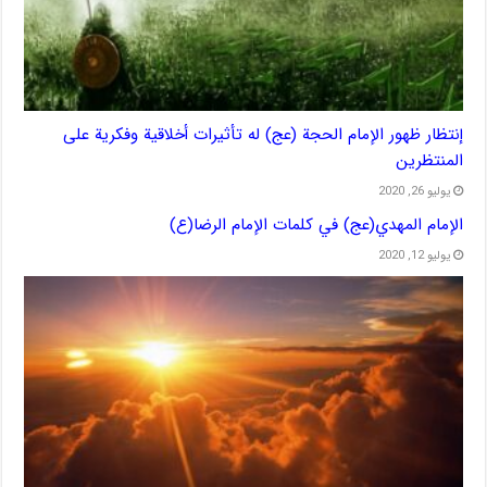
إنتظار ظهور الإمام الحجة (عج) له تأثیرات أخلاقیة وفکریة علی
المنتظرین
يوليو 26, 2020
الإمام المهدي(عج) في كلمات الإمام الرضا(ع)
يوليو 12, 2020