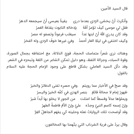
قال السيد الأمين:
وأنكرتَ أنْ يخشى الرّدى بعدما درى يقيناً بعيسى أنْ سيجمعه الدهرُ
فقل لي موسى كيفَ تؤمرُ أمُّهُ بإدخالهِ التابوت يقذفهُ الغمرُ
وقد كان يدري اللهُ أنّ ابنها غداً سيغلب فرعوناً وتصفو له مصرُ
وكيف اختفى في ليلةِ الغار أحمدُ وفي غيرِها خوفَ الرّدى وله الفخرُ
وهناك نرى شعراً متماسك الحجة، قويّ الدلالة، مع احتفاظه بجمال الصورة،
وقوة السبك، وجزالة اللفظ، وهو دليل تمكن الشاعر من اللغة وتبحرّه في الشعر.
وقد دلّل السيد العاملي بشكل قاطع على وجود الإمام الحجة عليه السلام
بالقول:
وقد صحّ في الأخبار مما رويتم وفي حصرِه تفنى الدفاترُ والخبرُ
ظهورُ إمام لا محالةَ قائمٌ بنصر الهدى في كفّه الخيرُ واليسرُ
ويملؤها عدلاً وقسطاً كما امتلت من الجورِ لا يخلو بها أبداً شبرُ
وإنّ إسمه كاسم النبيّ وجدّه عليّ وإنّ الأمَّ فاطمةُ الطهرُ
وقد أوضحت تلك الرواياتُ نعتَه وحليته كي يفهَم الجاهلُ الغِرُّ
وقال يردُ على فرية السّرداب التي يتّهمنا بها المخالفون: