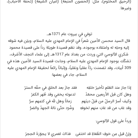
(الرحيق المختوم)، مثل: (الحصون المنبعة) (أعيان الشيعة) (تحفة الأحباب)،
وغيرها.
توفي في بيروت عام 1371هـ.
قال السيد محسن الأمين شعراً في الإمام المهدي عليه السلام، وبيّن فيه شوقه
إليه وحبّه له واعتقاده بوجوده، وقد نظم قصيدة طويلة رداً على قصيدة محمود
شكري الآلوسي التي وردت من بغداد عام 1317هـ إلى علماء النجف الأشرف،
تشكّك بوجود الإمام المهدي عليه السلام، وجاءت قصيدة السيد الأمين هذه في
309 أبيات، وقد تضمنت ردّاً عقلياً ونقلياً، وإثباتاً رائعاً لحقيقة الإمام المهدي عليه
السلام، جاء في بعضها:
إذا جاز عند الظلمِ تأخيرُ خلقِه فقد جازَ بعد الخلقِ في حقّه السترُ
وهل كان قبل الأربعين محمّدُ لدعوته يخفي وقد ظَهر الكفرُ
وكيف أسرَّ الرسلُ من قبلُ دينَهم زماناً وهل لله في كتمِهم سرُّ
وقد غاب مَن قد غابَ منهم لخوفهِ وشُرّد حتّى نالهُ الجهدُ والضرُّ
ورداً على قول الآلوسي:
وإنْ قيل مِن خوفِ الطّغاةِ قد اختفى فذاكَ لعَمري لا يجوّزهُ الحِجرُ