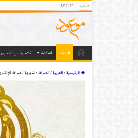
فارسی
English
الصراط
المکتبة
كلام رئيس التحرير
الرئيسية
/
العربیة
/
الصراط
/
شهریة الصراط الإلكترونية