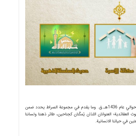
» الإلكترونية رأت النور قبل حوالي عام 1436هـ.ق. وما يقدم في مجموعة الصراط يحدد ضمن
ث العقائدية؛ العنوانان اللذان يُمكّنان كجناحين، طائر ذهننا ولساننا
ن في حياتنا الانسانية.