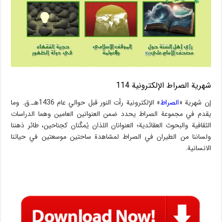
شهریة الصراط الإلكترونية 114
إن شهریة «
الصراط
» الإلكترونية رأت النور قبل حوالي عام 1436هـ.ق. وما
يقدم في مجموعة الصراط يحدد ضمن العنوانين العامين وهما الدراسات
الثقافية والبحوث العقائدية؛ العنوانان اللذان يُمكّنان كجناحين، طائر ذهننا
ولساننا من الطيران في الصراط لمشاهدة ساحتين موسعتين في حياتنا
الانسانية.