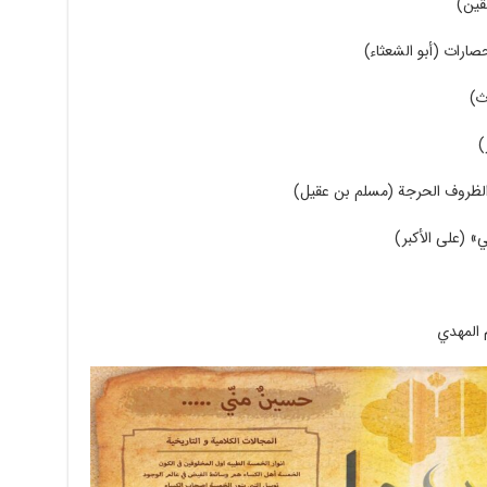
قين)
صارات (أبو الشعثاء)
الظروف الحرجة (مسلم بن عقيل)
» (على الأكبر)
م المهدي