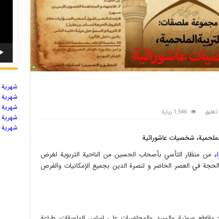
شهریة ال
شهریة ال
شهریة ال
تعليق
1,546 زيارة
شهریة ال
شهریة ال
لملحمیة، شخصیات عاشورائیة
ء
من منظار التأسي بأصحاب الحسین من الناحیة التربویة لغرض
ر الحجة في العصر الحاضر و لنصرة الدین بجمیع الإمکانیات والفرص
تاج مقاطع صوتیة والسرد والمحاضرات علی اساس الملصقات، طباعة