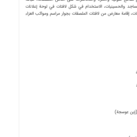
مساجد والحسینیات، الاستخدام في شکل لافتات في لوحة ‌إعلانات
ات، إقامة معارض من لافتات الملصقات بجوار مراسم ومواکب العزاء
 (إبن عوسجة)