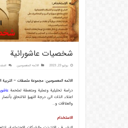
شخصیات عاشورائیة
يوليو 23, 2023
الائمه المعصومين
اضف 
الائمه المعصومين
: مجموعة ملصقات – التربیة ا
دراسة تحلیلیة وعملیة ومتعمقة لملحمة
عاشورا
اعتلاء الذات الی درجة التهیؤ للالتحاق بأنصا
والعلاقات و…
الاستخدام
النشر في الانترنت والشبکات الاجتماعیة، ان