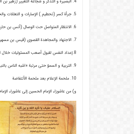
4. البصيرة و التذكر و شجاعة التغيير
(زهير بن ال
5. جرأة كسر (تحطيم ) الإسارات و التعللات
والح
6. الانتظار المتواصل حت الوصال (أنس بن حارث)
7. الاجتهاد والمجاهدة القصوی (قیس بن مسهر)
8.إعداد النفس لقبول أصعب المسئولیات خلال
‏
و) من عاشوزاء الإمام الحسین إلی عاشوراء
الإما