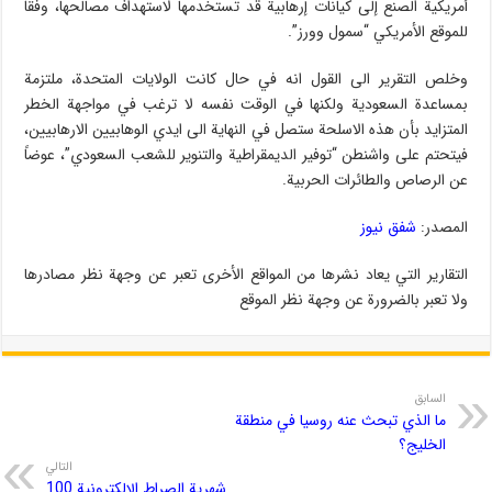
أمريكية الصنع إلى كيانات إرهابية قد تستخدمها لاستهداف مصالحها، وفقاً
للموقع الأمريكي “سمول وورز”.
وخلص التقرير الى القول انه في حال كانت الولايات المتحدة، ملتزمة
بمساعدة السعودية ولكنها في الوقت نفسه لا ترغب في مواجهة الخطر
المتزايد بأن هذه الاسلحة ستصل في النهاية الى ايدي الوهابيين الارهابيين،
فيتحتم على واشنطن “توفير الديمقراطية والتنوير للشعب السعودي”، عوضاً
عن الرصاص والطائرات الحربية.
المصدر:
شفق نيوز
التقارير التي يعاد نشرها من المواقع اﻷخرى تعبر عن وجهة نظر مصادرها
ولا تعبر بالضرورة عن وجهة نظر الموقع
السابق
ما الذي تبحث عنه روسيا في منطقة
الخليج؟
التالي
شهریة الصراط الإلكترونية 100