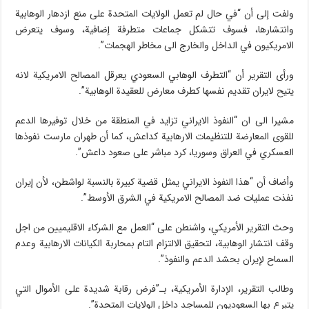
ولفت إلى أن “في حال لم تعمل الولايات المتحدة على منع ازدهار الوهابية
وانتشارها، فسوف تتشكل جماعات متطرفة إضافية، وسوف يتعرض
الامريكيون في الداخل والخارج الى مخاطر الهجمات”.
ورأى التقرير أن “التطرف الوهابي السعودي يعرقل المصالح الامريكية لانه
يتيح لايران تقديم نفسها كطرف معارض للعقيدة الوهابية”.
مشيرا الى ان “النفوذ الايراني تزايد في المنطقة من خلال توفيرها الدعم
للقوى المعارضة للتنظيمات الارهابية كداعش، كما أن طهران مارست نفوذها
العسكري في العراق وسوريا، كرد مباشر على صعود داعش”.
وأضاف أن “هذا النفوذ الايراني يمثل قضية كبيرة بالنسبة لواشطن، لأن إيران
نفذت عمليات ضد المصالح الامريكية في الشرق الأوسط”.
وحث التقرير الأمريكي، واشنطن على “العمل مع الشركاء الاقليميين من اجل
وقف انتشار الوهابية، لتحقيق الالتزام التام بمحاربة الكيانات الارهابية وعدم
السماح لإيران بحشد الدعم والنفوذ”.
وطالب التقرير، الإدارة الأمريكية، بـ”فرض رقابة شديدة على الأموال التي
يتبرع بها السعوديون للمساجد داخل الولايات المتحدة”.