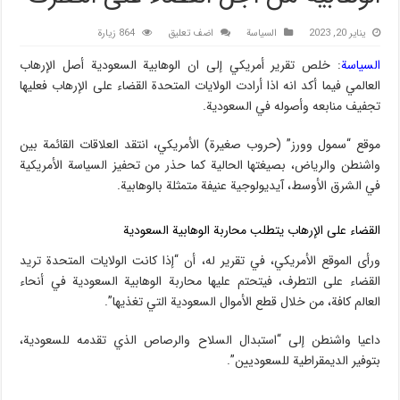
يناير 20, 2023
السیاسة
اضف تعليق
864 زيارة
السیاسة
: خلص تقرير أمريكي إلى ان الوهابية السعودية أصل الإرهاب
العالمي فيما أكد انه اذا أرادت الولايات المتحدة القضاء على الإرهاب فعليها
تجفيف منابعه وأصوله في السعودية.
موقع “سمول وورز” (حروب صغيرة) الأمريكي، انتقد العلاقات القائمة بين
واشنطن والرياض، بصيغتها الحالية كما حذر من تحفيز السياسة الأمريكية
في الشرق الأوسط، آيديولوجية عنيفة متمثلة بالوهابية.
القضاء على الإرهاب يتطلب محاربة الوهابية السعودية
ورأى الموقع الأمريكي، في تقرير له، أن “إذا كانت الولايات المتحدة تريد
القضاء على التطرف، فيتحتم عليها محاربة الوهابية السعودية في أنحاء
العالم كافة، من خلال قطع الأموال السعودية التي تغذيها”.
داعيا واشنطن إلى “استبدال السلاح والرصاص الذي تقدمه للسعودية،
بتوفير الديمقراطية للسعوديين”.