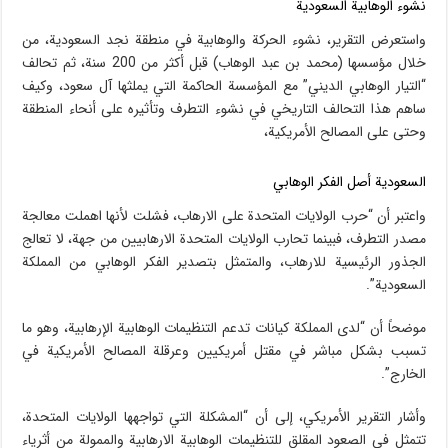
نشوء الوهابية السعودية
واستعرض التقرير، نشوء الحركة والوهابية في منطقة نجد السعودية، من
خلال مؤسسها (محمد بن عبد الوهاب) قبل أكثر من 200 سنة، ثم تحالف
“التيار الوهابي الديني” مع المؤسسة الحاكمة التي يملثها آل سعود، وكيف
ساهم هذا التحالف التاريخي في نشوء التطرف وتأثيره على أنحاء المنطقة
وحتى على المصالح الأمريكية،
السعودية أصل الفكر الوهابي
واعتبر أن “حرب الولايات المتحدة على الارهاب، فشلت لأنها اهملت معالجة
مصدر التطرف، فبينما تحارب الولايات المتحدة الارهابيين من جهة، لا تعالج
الجذور الرئيسية للارهاب، والمتمثل بتصدير الفكر الوهابي من المملكة
السعودية”.
موضحاً أن “لدى المملكة كيانات تدعم التنظيمات الوهابية الإرهابية، وهو ما
تسبب بشكل مباشر في مقتل أمريكيين وعرقلة المصالح الأمريكية في
الخارج”.
وأشار التقرير الأمريكي، إلى أن “المشكلة التي تواجهها الولايات المتحدة،
تتمثل في الصعود المقلق للتنظيمات الوهابية الارهابية والممولة من أثرياء