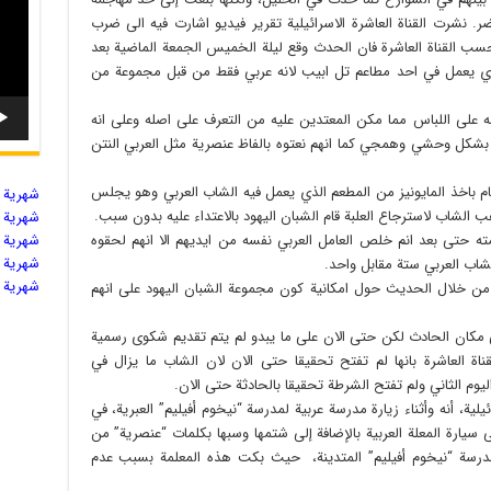
. نشرت القناة العاشرة الاسرائيلية تقرير فيديو اشارت فيه الى ضرب
سب القناة العاشرة فان الحدث وقع ليلة الخميس الجمعة الماضية بعد
ذي يعمل في احد مطاعم تل ابيب لانه عربي فقط من قبل مجموعة من
 على اللباس مما مكن المعتدين عليه من التعرف على اصله وعلى انه
ه بشكل وحشي وهمجي كما انهم نعتوه بالفاظ عنصرية مثل العربي النتن
ام باخذ المايونيز من المطعم الذي يعمل فيه الشاب العربي وهو يجلس
شهریة ال
 الشاب لاسترجاع العلبة قام الشبان اليهود بالاعتداء عليه بدون سبب.
شهریة ال
جمته حتى بعد انم خلص العامل العربي نفسه من ايديهم الا انهم لحقوه
شهریة ال
شهریة ال
شاب العربي ستة مقابل واحد.
شهریة ال
اء من خلال الحديث حول امكانية كون مجموعة الشبان اليهود على انهم
لى مكان الحادث لكن حتى الان على ما يبدو لم يتم تقديم شكوى رسمية
اة العاشرة بانها لم تفتح تحقيقا حتى الان لان الشاب ما يزال في
وم الثاني ولم تفتح الشرطة تحقيقا بالحادثة حتى الان.
يلية، أنه وأثناء زيارة مدرسة عربية لمدرسة “نيخوم أفيليم” العبرية، في
سيارة المعلة العربية بالإضافة إلى شتمها وسبها بكلمات “عنصرية” من
ودي لم يتجازوز عمره الـ 16، من مدرسة “نيخوم أفيليم” المتدينة، حيث بكت هذه المعلمة بسبب عدم