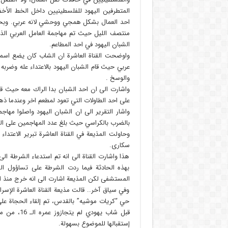
المتطرفين اليهود للفلسطينيين داخل الخط الأخضر
احد العمال بشكل همجي ووحشي لانه عربي.
وبح
منتصف الليل حيث تم مهاجمة العامل العربي ال
الشبان اليهود في احد المطاعم.
واوضحت القناة العاشرة ان الشاب كان يضع اسمه
عربي حيث قام الشبان اليهود بالاعتداء عله وضرب
والوسخ .
واشارت الى ان احد الشبان بدا الراك معه حيث ق
على احد الطاولات التي تعود لمطعم اخر وعندما ذهب
واشار التقرير الى ان الشبان اليهود واصلوا مها
بالضرب بالكراسي حيث بلغ عدد المهاجمين على ال
وحاولت المذيعة في القناة العاشرة تبرير الاعتد
سكارى.
هذا واشارت القناة الى انه تم استدعاء الشرطة ا
بهذه الحادثة فيما ردت الشرطة على تساؤول القن
المستشفى لكن المذيعة اشارت الى انه خرج منذ الي
وفي سياق آخر.. قالت مذيعة القناة العاشرة الإسرائ
حي “كريات موشيه” بالقدس، تم إلقاء الحجاة على 
قبل شاب يه
إستقبالها للموضوع بسهولة.