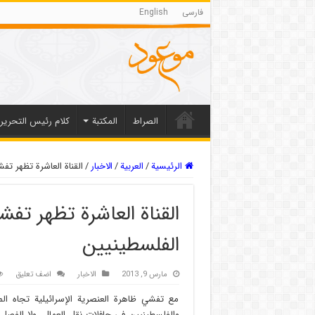
فارسی
English
الصراط
المکتبة
كلام رئيس التحرير
الرئيسية
/
العربیة
/
الاخبار
/
القناة العاشرة تظهر تف
القناة العاشرة تظهر تفش
الفلسطينيين
مارس 9, 2013
الاخبار
اضف تعليق
مع تفشي ظاهرة العنصرية الإسرائيلية تجاه الم
والفلسطينيين في حافلات نقل العمال، ولا الفصل