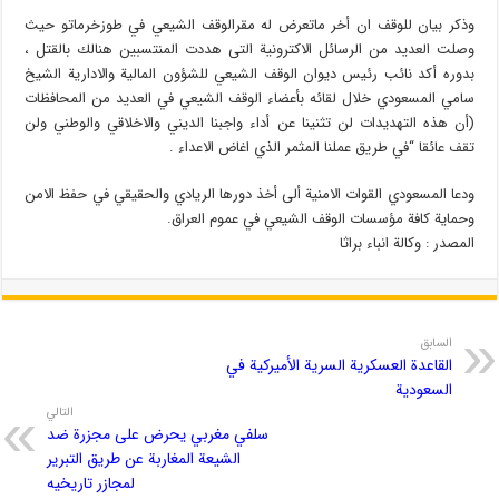
وذكر بيان للوقف ان أخر ماتعرض له مقرالوقف الشيعي في طوزخرماتو حيث
وصلت العديد من الرسائل الاكترونية التى هددت المنتسبين هنالك بالقتل ،
بدوره أكد نائب رئيس ديوان الوقف الشيعي للشؤون المالية والادارية الشيخ
سامي المسعودي خلال لقائه بأعضاء الوقف الشيعي في العديد من المحافظات
(أن هذه التهديدات لن تثنينا عن أداء واجبنا الديني والاخلاقي والوطني ولن
تقف عائقا “في طريق عملنا المثمر الذي اغاض الاعداء .
ودعا المسعودي القوات الامنية ألى أخذ دورها الريادي والحقيقي في حفظ الامن
وحماية كافة مؤسسات الوقف الشيعي في عموم العراق.
المصدر : وكالة انباء براثا
السابق
القاعدة العسكرية السرية الأميركية في
السعودية
التالي
سلفي مغربي يحرض على مجزرة ضد
الشيعة المغاربة عن طريق التبرير
لمجازر تاريخيه