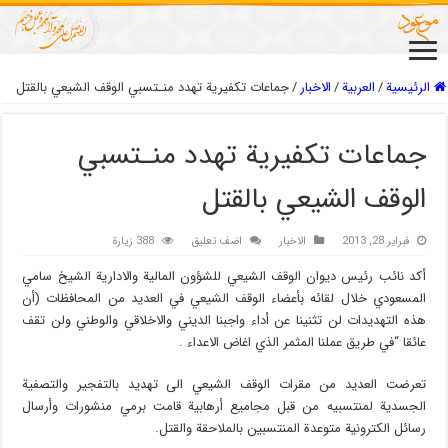
الرئيسية
/
العربیة
/
الاخبار
/
جماعات تكفيرية تهدد منـتسبي الوقف الشيعي بالقتل
جماعات تكفيرية تهدد منـتسبي
الوقف الشيعي بالقتل
فبراير 28, 2013
الاخبار
اضف تعليق
388 زيارة
أكد نائب رئيس ديوان الوقف الشيعي للشؤون المالية والادارية الشيخ سامي
المسعودي خلال لقائه بأعضاء الوقف الشيعي في العديد من المحافظات (أن
هذه التهديدات لن تثنينا عن أداء واجبنا الديني والاخلاقي والوطني ولن تقف
عائقا “في طريق عملنا المثمر الذي اغاض الاعداء .
تعرضت العديد من مقرات الوقف الشيعي الى تهديد بالتفجير والتصفية
الجسدية لمنتسبيه من قبل مجاميع أرهابية قامت برمي منشورات وأرسال
رسائل الكترونية متوعدة المنتسبين بالملاحقة والقتل.