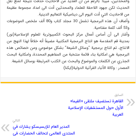
والمحدثين، مبيناًَ: بالرغم من أن العديد من الاحاديث حذفت نتيجة لمنع نقل
الحديث لكن جهود اللاحقة للعلماء والمحدثين أدت الى اعداد مجموعة عظيمة
من الاحاديث التي أدت اليوم الى ديناميكية التعاليم الدينية.
وأضاف أن هذه البرمجية تشمل 30 مجلد كتاب و80 ألف ملخص الموضوعات
و53 ألف كلمة مفتاحية.
وأشار الى أن أساس أعمال مركز البحوث الكمبيوترية للعلوم الإسلامية(نور)
بمدينة قم المقدسة هو انتاج البرمجية المكتبية مضيفاً أنه خلافاً لهذا النهج من
الانتاج، تم انتاج برمجية “وسائل الشيعة” بشكل موضوعي ومن خصائص هذه
البرمجية هي امكانية بناء قائمة منتخبة من المفاهيم المحددة، وامكانية البحث
الجذري عن الكلمات والموضوع والبحث عن الكتب المرتبطة بوسائل الشيعة.
المصدر : وكالة الأنباء القرآنية الدولية(ايكنا)
السابق
القاهرة تستضيف ملتقى «الفيما»
الأول حول المستشفيات الإسلامية
العربية
التالي
المدير العام للإيسيسكو يشارك في
المنتدى العالمي لتحالف الحضارات في