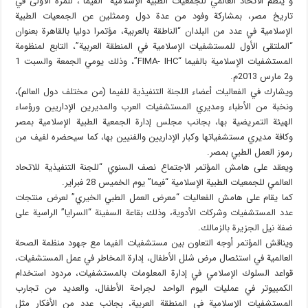
و ينظم الاتحاد العالمي للجمعيات الطبية الإسلامية “الفيما”، للمرة الأولى في
تاريخ مصر، بمشاركة وفود من عدة دول وممثلين عن الجمعيات الطبية
الإسلامية في عدد من البلدان “الناطقة بالعربية، مؤتمرا دوليا بالقاهرة بعنوان
“الملتقى الأول للمستشفيات الإسلامية في المنطقة العربية”، التابع لمنظومة
المستشفيات الإسلامية بالفيما “FIMA- IHC”، وذلك يومي الجمعة والسبت 1
و2 مارس 2013م.
ويشارك في الفعاليات أعضاء اللجنة التنفيذية للفيما (من مختلف دول العالم)،
ونخبة من الأطباء ومديري المستشفيات العرب والمديرين الإداريين ورؤساء
الهيئة التمريضية بها، بجانب مجلس إدارة الجمعية الطبية الإسلامية بمصر
وكافة مديري مستشفياتها وكبار الإداريين والفنيين بها، كما سيحضره لفيف من
رموز العمل الطبي بمصر.
ويعقد على هامش المؤتمر الاجتماع نصف السنوي “للجنة التنفيذية للاتحاد
العالمي للجمعيات الطبية الإسلامية “فيما” يوم الخميس 28 فبراير.
كما يقام على هامش الفعاليات “معرض العمل الطبي الخيري” لعرض منتجات
عدد المستشفيات وشركات الأدوية، وذلك بقاعة السفينة “السرايا” الراسية على
ضفة نيل الجزيرة بالزمالك.
ويناقش المؤتمر أوجه التعاون بين مستشفيات الفيما مع جهود منظمة الصحة
العالمية في استئصال مرض شلل الأطفال، إدارة المخاطر في عمل المستشفيات،
قواعد السلوك الإسلامي في إدارة المعلومات بالمستشفيات، مردود استخدام
الكمبيوتر في عمليات اليوم الواحد لجراحة الأطفال، والعديد من تجارب
المستشفيات الإسلامية في المنطقة العربية، بجانب عدد من الأفكار مثل