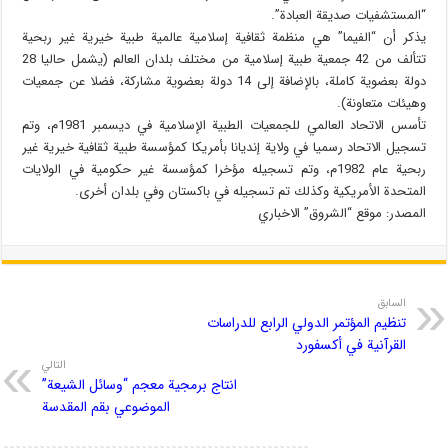
“المستشفيات صديقة العبادة”.
يذكر أن “الفيما” هي منظمة ثقافية إسلامية عالمية طبية خيرية غير ربحية
تتألف من 42 جمعية طبية إسلامية من مختلف بلدان العالم (يشمل حاليا 28
دولة بعضوية كاملة، بالإضافة إلى 14 دولة بعضوية مشاركة، فضلا عن جمعيات
وهيئات متعاونة).
تأسس الاتحاد العالمي للجمعيات الطبية الإسلامية في ديسمبر 1981م، وتم
تسجيل الاتحاد رسميا في ولاية إنديانا بأمريكا كمؤسسة طبية ثقافية خيرية غير
ربحية عام 1982م، وتم تسجيله مؤخرا كمؤسسة غير حكومية في الولايات
المتحدة الأمريكية وكذلك تم تسجيله في باكستان وفي بلدان أخرى.
المصدر: موقع “الشروق” الاخباري
السابق
تنظيم المؤتمر الدولي الرابع للدراسات
القرآنية في أكسفورد
التالي
انتاج برمجية معجم “وسائل الشيعة”
الموضوعي بقم المقدسة