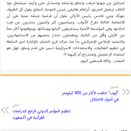
اسرائيل من جهتها تترقب وتنتظر وتستعد وتتساءل: متى وكيف سيشتعل عود
الثقاب ليشعل الحريق، أبراهام هاليفى رئيس الموساد السابق يقول كل الظروف
مهيأة، وبني غانتس رئيس الأركان يقول أن فرضية جيشه مبنية على أن
الانتفاضة الثالثة تقرع الأبواب، وسياسيون كثر وأمنيون يحذرون من قرب
اندلاعها، وفى المؤسسة الأمنية يستشرفون آلياتها ووسائلها، ويتوقعونها أكثر عنفاً
من الأولى وأقل من الثانية، ويطمئنون لجدار يحميهم من الاستشهاديين،
والتجنيد الإعلامي الإسرائيلي بدأ منذ حراك قرى الخيام، بالإشارة لدور السلطة
في تنظيم الفعاليات، والاستعدادات الاسرائيلية تسير على قدم وساق، فهل هو
استعداد أم تعجيل واستدراج أم كليهما ؟!
المصدر : وكالة فلسطين اليوم
السابق
“أيوب” حلقت لأكثر من 400 كيلومتر
في أجواء الاحتلال
التالي
تنظيم المؤتمر الدولي الرابع للدراسات
القرآنية في أكسفورد