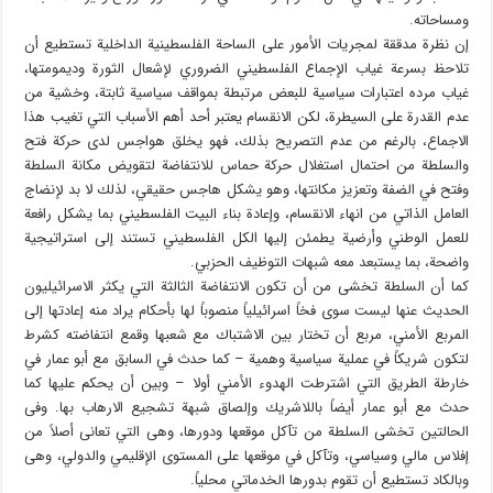
ومساحاته.
إن نظرة مدققة لمجريات الأمور على الساحة الفلسطينية الداخلية تستطيع أن
تلاحظ بسرعة غياب الإجماع الفلسطيني الضروري لإشعال الثورة وديمومتها،
غياب مرده اعتبارات سياسية للبعض مرتبطة بمواقف سياسية ثابتة، وخشية من
عدم القدرة على السيطرة، لكن الانقسام يعتبر أحد أهم الأسباب التي تغيب هذا
الاجماع، بالرغم من عدم التصريح بذلك، فهو يخلق هواجس لدى حركة فتح
والسلطة من احتمال استغلال حركة حماس للانتفاضة لتقويض مكانة السلطة
وفتح في الضفة وتعزيز مكانتها، وهو يشكل هاجس حقيقي، لذلك لا بد لإنضاج
العامل الذاتي من انهاء الانقسام، وإعادة بناء البيت الفلسطيني بما يشكل رافعة
للعمل الوطني وأرضية يطمئن إليها الكل الفلسطيني تستند إلى استراتيجية
واضحة، بما يستبعد معه شبهات التوظيف الحزبي.
كما أن السلطة تخشى من أن تكون الانتفاضة الثالثة التي يكثر الاسرائيليون
الحديث عنها ليست سوى فخاً اسرائيلياً منصوباً لها بأحكام يراد منه إعادتها إلى
المربع الأمني، مربع أن تختار بين الاشتباك مع شعبها وقمع انتفاضته كشرط
لتكون شريكاً في عملية سياسية وهمية – كما حدث في السابق مع أبو عمار في
خارطة الطريق التي اشترطت الهدوء الأمني أولا – وبين أن يحكم عليها كما
حدث مع أبو عمار أيضاً باللاشريك وإلصاق شبهة تشجيع الارهاب بها. وفى
الحالتين تخشى السلطة من تآكل موقعها ودورها، وهى التي تعانى أصلاً من
إفلاس مالي وسياسي، وتآكل في موقعها على المستوى الإقليمي والدولي، وهى
وبالكاد تستطيع أن تقوم بدورها الخدماتي محلياً.