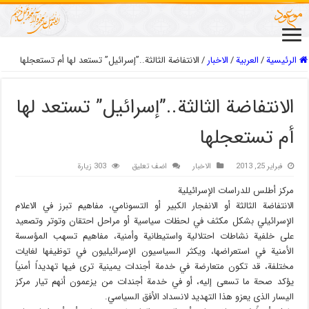
الرئيسية
/
العربیة
/
الاخبار
/
الانتفاضة الثالثة..”إسرائيل” تستعد لها أم تستعجلها
الانتفاضة الثالثة..”إسرائيل” تستعد لها
أم تستعجلها
فبراير 25, 2013
الاخبار
اضف تعليق
303 زيارة
مركز أطلس للدراسات الإسرائيلية
الانتفاضة الثالثة أو الانفجار الكبير أو التسونامي، مفاهيم تبرز في الاعلام
الإسرائيلي بشكل مكثف في لحظات سياسية أو مراحل احتقان وتوتر وتصعيد
على خلفية نشاطات احتلالية واستيطانية وأمنية، مفاهيم تسهب المؤسسة
الأمنية في استعراضها، ويكثر السياسيون الإسرائيليون في توظيفها لغايات
مختلفة، قد تكون متعارضة في خدمة أجندات يمينية ترى فيها تهديداً أمنياً
يؤكد صحة ما تسعى إليه، أو في خدمة أجندات من يزعمون أنهم تيار مركز
اليسار الذى يعزو هذا التهديد لانسداد الأفق السياسي.