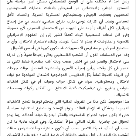
ولعل أحداً لا يختلف على أن الوضع الفلسطيني يعيش أسوأ مراحله على
المستوى الوطني والاجتماعي من استيطان وانفلات لعصابات المستوطنين
المحميين بعصابات الجيش وبتنظيماتهم العسكرية السرية، وانسداد الأفق
السياسي وغياب أي اشارات توحى بقرب انفراج سياسي، لاسيما في ظل إجماع
إسرائيلي لكل أطيافه وألوانه على التهرب من الاستحقاق الحقيقي لأي تسوية،
وفى ظل قناعات فلسطينية تزداد تعمقاً تشير إلى إن المفهوم الإسرائيلي
للتسوية والمفاوضات لا يعدو الا كسباً للوقت، وغطاء لاستمرار الاحتلال، وأن ما
تستطيع اسرائيل عرضه ليس الا تسهيلات قد تكون كبيرة في أحسن الأحوال.
وغدا من المسلمات القول أن الشعب الفلسطيني يعانى إحباطاً عميقاً وأن قدرته
على الاحتمال والصبر تمر في اختبار صعب وبات أشبه بطنجرة ضغط تغلي قد
تنفجر في كل وقت، ويأتي إضراب الأسرى واستشهاد المناضل عرفات جرادات
في ظروف ناضجة تماماً بكل المقاييس الموضوعية لاشتعال المواجهة مع قوات
الاحتلال ومستوطنيه، سواء في شكل حراك وهبات أم في شكل اشتباك
متواصل ينطوي على ديناميكيات ذاتية للانفتاح على أشكال وأدوات ومساحات
للاشتباك.
هذا موضوعياً، لكن ماذا عن الظروف الذاتية التي يتحتم توفرها لتمنح الاشتباك
الديمومة وتشكل له الإطار القائد، وتوفر الإسناد وتستطيع استثماره سياسياً،
حتى لا يكون مجرد اجتراح للتضحيات والمآثر البطولية دونما أهداف، ربما يبدو
السؤال عن جاهزية الظرف الذاتي سؤالاً استنكارياً، وفي ظروف عادية ما كان
يجب أن يُسأل، فحركة التحرر يجب أن تكون جاهزة دوماً لاستنهاض طاقات
الشعب وتوظيفها في فعل مقاوم، والتقاط أي فرصة للثورة ورفع وتيرة الاشتباك