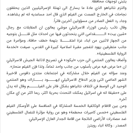
يتبنى توجهات محافظة.
والتزم نتانياهو الذي عادة ما يسارع الى تهنئة الإسرائيليين الذين يحققون
نجاحات في الخارج الصمت عن الفيلم الذي قال احد مساعديه انه لم يشاهده.
وجاء رد الفعل الصادر من مسؤولين آخرين فاتراً.
وقال نائب رئيس الوزراء الاسرائيلي موشي يعالون ان المقابلات مع رجال
«شين بيت» الــــــقدامى التي يتحدثون فيها عن احداث مثل قتــــل بتوجيه
من الجهاز لاثنين من ابناء غزة اعتقـــــلا بتهمة خطف حافلة، ومؤامرة من
جانب متطرفين يهود لتفجير مقبرة اسلامية كبيرة في القدس، صيغت «لخدمة
الرواية الفلسطينية».
وأضاف يعالون المنتمي الى حزب «ليكود» في تصريح لاذاعة الجيش الاسرائيلي
ان «ما عرض فيه عرض بأسلوب من جانب واحد تماماً، ولذا فإن الفيلم منحاز».
وعند سؤاله عن الفيلم خلال مشاركته في اجتماعات منتدى دافوس الاخيرة
الشهر الماضي اثنى وزير الدفاع الاسرائيلي ايهـــــود بـــــاراك وهو المنتمي
الوحيد الى الوسط في ائتلاف نتانياهو بشكل فاتر على الفيلــــــم وقال انه يدل
على «حقيقة انه في اسرائيل يمكنك التحدث بحرية اكثر، ربما اكثر من اي مكان
آخر».
ومن بين الافلام الوثائقية الخمسة المشاركة في المنافسة على الأوسكار الفيلم
الفلسطيني «خمس كاميرات محطمة» وهو عن رواية مؤثرة للنضال الفلسطيني
ضد مصادرات الأراضي الناتجة من اقامة الجدار العازل الإسرائيلي.
المصدر : وكالة انباء رويترز