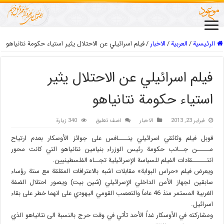
الرئيسية
/
العربیة
/
الاخبار
/
فيلم اسرائيلي عن الاحتلال يثير استياء حكومة نتانياهو
فيلم اسرائيلي عن الاحتلال يثير
استياء حكومة نتانياهو
فبراير 23, 2013
الاخبار
اضف تعليق
340 زيارة
قوبل فيلم وثائقي اسرائيلي ينــــافس على جوائز الأوسكار بعدم ارتياح
مـــــن جــانب حكومة رئيس الوزراء بنيامين نتانياهو التي كانت محور
انتــــــقادات الفيلم للسياسة الإسرائيلية تجــاه الفلسطينيين.
ويعرض فيلم «حراس البوابة» مقابلات اشبه بالاعترافات المقلقة مع ستة رؤساء
سابقين لجهاز الأمن الداخلي الإسرائيلي (شين بيت) ويصور احتلال الضفة
الغربية المستمر منذ 46 عاماً والتعصب القومي اليهودي على انهما خطر على بقاء
اسرائيل.
ومشاركته في الأوسكار غداً الأحد تأتي في وقت حرج بالنسبة الى نتانياهو الذي