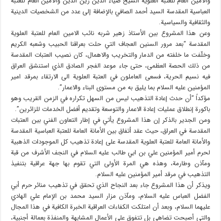
والأمين العام للعتبة العلوية الشيخ ضياء الدين زين الدين والأمين العام للعتبة
العباسية المقدسة السيد أحمد الصافي بالإضافة إلى عدد من الشخصيات الدينية
والثقافية والسياسية.
وعن هذا المشروع بين الأستاذ زهير شربه نائب الامين العام للعتبة العلوية
المقدسة “بعد مرور السنين العجاف التي حلت بعراقنا الحبيب وشعبه الكريم
وخلّفت ما خلفته من الدمار والتخريب والاهمال، كان نصيب العتبات المقدسة
من ذلك الحصة العظمى، حتى جاء موعد الفجر الصادق الذي استنشق العراق
فيه نسيم الحرية، فسعى العاملون في العتبة العلوية الى الارتقاء بمرقد امير
المؤمنين عليه السلام بما يليق به من مستوى البناء والاعمار”.
مؤكداً “أن حدث إعادة التذهيب ليس من السهل تكراره في الزمن القريب وهو
باكورة إنطلاق عمليات إعادة الاعمار والتوسعة وتقديم أفضل الخدمات للزائرين”.
ومن الجدير بالذكر إن هذا المشروع يأتي في إطار التعاون الفني بين العتبات
المقدسة في العراق، حيث عقد أتفاق بين الأمانة العامة للعتبة العباسية المقدسة
والأمانة العامة للعتبة العلوية المقدسة على إعادة تذهيب كل الموجودات الذهبية
لحرم أمير المؤمنين علي بن ابي طالب عليه السلام في النجف الأشرف من قبة
ومآذن وطارمة، وهذه هي المرة الأولى التي تقوم بها جهة عراقية بتنفيذ
التذهيب في مرقد أمير المؤمنين عليه السلام.
ويذكر أن هذا المشروع جاء بعد النجاح الذي تحقق في تذهيب منائر حرم أبي
الفضل العباس عليه السلام، ومآذن مزار السيد محمد بن الإمام علي الهادي
عليهما السلام، وبعد أن امتلكت الكفاءات العراقية الخبرة الكافية في هذا المجال
والتي أصبحت تضاهي بل تتفوق على الأعمال المشابهة والمنفذة بعمالة أجنبية،