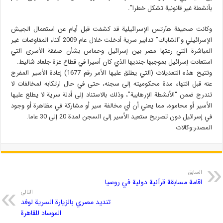
بأنشطة غير قانونية تشكل خطرا”.
وكانت صحيفة هآرتس الإسرائيلية قد كشفت قبل أيام عن استعمال الجيش
الإسرائيلي و”الشاباك” تدابير سرية أدخلت خلال عام 2009 أثناء المفاوضات غير
المباشرة التي رعتها مصر بين إسرائيل وحماس بشأن صفقة الأسرى التي
استعادت إسرائيل بموجبها جنديها الذي كان أسيرا في قطاع غزة جلعاد شاليط.
وتتيح هذه التعديلات (التي يطلق عليها الأمر رقم 1677) إعادة الأسير المفرج
عنه قبل انتهاء مدة محكوميته إلى سجنه، حتى في حال ارتكابه لمخالفات لا
تندرج ضمن “الأنشطة الإرهابية”، وذلك بالاستناد إلى أدلة سرية لا يطلع عليها
الأسير أو محاموه، مما يعني أن أي مخالفة سير أو مشاركة في مظاهرة أو وجود
في إسرائيل دون تصريح ستعيد الأسير إلى السجن لمدة 20 إلى 30 عاما.
المصدر:وكالات
السابق
اقامة مسابقة قرآنية دولية في روسيا
التالي
تنديد مصري بالزيارة السرية لوفد
الموساد للقاهرة