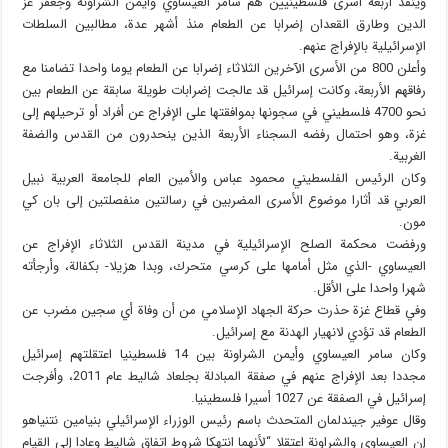
وينفذ أربعة أسرى فلسطينيين هم سامر العيساوي وأيمن الشراونة وجعفر عز
الدين وطارق القعدان إضرابا عن الطعام منذ أشهر عدة، مطالبين السلطات
الإسرائيلية بالإفراج عنهم.
وأعلن 800 من الأسرى الآخرين الثلاثاء إضرابا عن الطعام يوما واحدا تضامنا مع
رفاقهم الأربعة، وكانت إسرائيل قد عالجت إضرابات طويلة سابقة عن الطعام بين
نحو 4700 فلسطيني في سجونها بموافقتها على الإفراج عن أفراد أو ترحيلهم إلى
غزة، وهو احتمال رفضه السجناء الأربعة الذين ينحدرون من القدس والضفة
الغربية.
وكان الرئيس الفلسطيني محمود عباس والأمين العام للجامعة العربية نبيل
العربي قد أثارا موضوع الأسرى المضربين في رسالتين منفصلتين إلى بان كي
مون.
ورفضت محكمة الصلح الإسرائيلية في مدينة القدس الثلاثاء الإفراج عن
العيساوي -الذي مثل أمامها على كرسي متحرك، وبدا هزيلا- بكفالة، وأرجأته
شهرا واحدا على الأقل.
وفي قطاع غزة حذرت حركة الجهاد الإسلامي من أن وفاة أي سجين مضرب عن
الطعام قد تؤدي لانهيار الهدنة مع إسرائيل.
وكان سامر العيساوي وأيمن الشراونة بين 14 فلسطينيا اعتقلتهم إسرائيل
مجددا بعد الإفراج عنهم في صفقة المبادلة بجلعاد شاليط عام 2011، وأفرجت
إسرائيل في الصفقة عن 1027 أسيرا فلسطينيا.
وقال عوفير جيندلمان المتحدث باسم رئيس الوزراء الإسرائيلي بنيامين نتنياهو
إن العيساوي والشراونة اعتقلا “لأنهما انتهكا شروط اتفاق شاليط وعادا إلى القيام