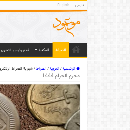
فارسی
English
الصراط
المکتبة
كلام رئيس التحرير
الرئيسية
/
العربیة
/
الصراط
/
شهریة الصراط الإلكتروني
محرم الحرام 1444