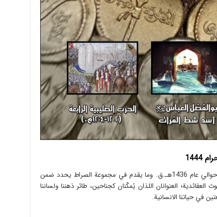
» الإلكترونية رأت النور قبل حوالي عام 1436هـ.ق. وما يقدم في مجموعة الصراط يحدد ضمن
ث العقائدية؛ العنوانان اللذان يُمكّنان كجناحين، طائر ذهننا ولساننا
ن في حياتنا الانسانية.