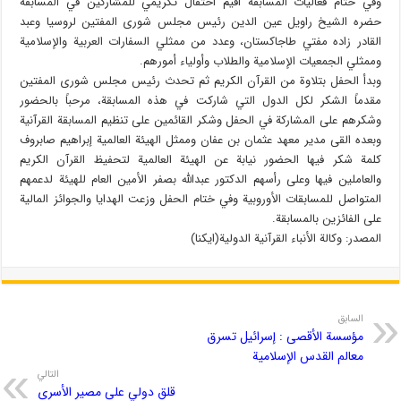
وفي ختام فعاليات المسابقة أقيم احتفال تكريمي للمشاركين في المسابقة
حضره الشيخ راويل عين الدين رئيس مجلس شورى المفتين لروسيا وعبد
القادر زاده مفتي طاجاكستان، وعدد من ممثلي السفارات العربية والإسلامية
وممثلي الجمعيات الإسلامية والطلاب وأولياء أمورهم.
وبدأ الحفل بتلاوة من القرآن الكريم ثم تحدث رئيس مجلس شورى المفتين
مقدماً الشكر لكل الدول التي شاركت في هذه المسابقة، مرحباً بالحضور
وشكرهم على المشاركة في الحفل وشكر القائمين على تنظيم المسابقة القرآنية
وبعده القى مدير معهد عثمان بن عفان وممثل الهيئة العالمية إبراهيم صابروف
كلمة شكر فيها الحضور نيابة عن الهيئة العالمية لتحفيظ القرآن الكريم
والعاملين فيها وعلى رأسهم الدكتور عبدالله بصفر الأمين العام للهيئة لدعمهم
المتواصل للمسابقات الأوروبية وفي ختام الحفل وزعت الهدايا والجوائز المالية
على الفائزين بالمسابقة.
المصدر: وكالة الأنباء القرآنية الدولية(ايكنا)
السابق
مؤسسة الأقصى : إسرائيل تسرق
معالم القدس الإسلامية
التالي
قلق دولي على مصير الأسرى