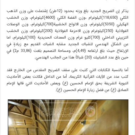
يذكر إن الضريح الجديد بلغ وزنه بحدود (12طن) إشتملت على وزن الذهب
الكلي (118,650)كيلوغرام ،وزن الفضة الكلي (4600)كيلوغرام، وزن الخشب
الهكيلي (5350)كيلوغرام، وزن الالواح الخشبية(700)كيلوغرام، وزن الوصلات
الفولاذية (250)كيلوغرام وزن الاحزمة الفولاذية (200)كيلوغرام، وزن الخشب
التزييني الداخلي (700)كليو غرام وزن المعدات الحديدية (100)كيلوغرام، اما
عن الشكل الهندسي للشباك الجديد مشابه الشباك القديم مع زيادةٍ في
الإرتفاع حيث بلغ ارتفاعه (4,49)م، ومساحة التصميم بلغت (33,86 م2) في
حين بلغ عدد الشبابيك (20) شباكاً هذا من الجانب الهندسي.
أما بالنسبة للكتابات التي كتبت على سقف الضريح المقدس من الخارج فقد
كتب عدد من الآيات القرآنية الكريمة، أما من الداخل فكانت بعض الأحاديث
النبوية الشريفة بحق الإمام الحسين (ع) وبعض الأحاديث التي قالها الإمام
الصادق (ع) عن فضل زيارة الإمام الحسين (ع).